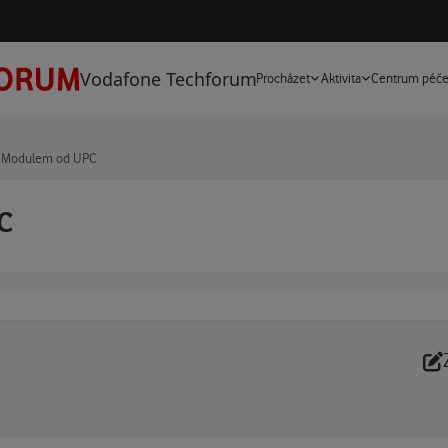
Vodafone Techforum
Procházet
Aktivita
Centrum péč
A Modulem od UPC
C