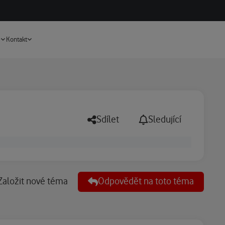
Vyhledávání
e
Kontakt
Sdílet
Sledující
Založit nové téma
Odpovědět na toto téma