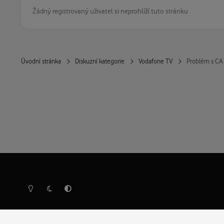
Žádný registrovaný uživatel si neprohlíží tuto stránku
Úvodní stránka
Diskuzní kategorie
Vodafone TV
Problém s C
Světlý režim
Tmavý režim
Předvolba systému