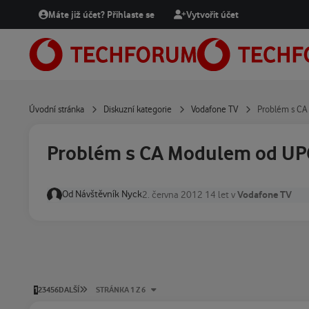
Přejít na obsah
Máte již účet? Přihlaste se
Vytvořit účet
Úvodní stránka
Diskuzní kategorie
Vodafone TV
Problém s C
Problém s CA Modulem od UP
Od
Návštěvník Nyck
Vodafone TV
2. června 2012
14 let
v
POSLEDNÍ STRÁNKA
1
2
3
4
5
6
DALŠÍ
STRÁNKA 1 Z 6