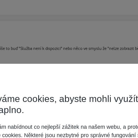
še to buď "Služba není k dispozici" nebo něco ve smyslu že "nelze zobrazit 
áme cookies, abyste mohli využí
aplno.
elé správně zasunuto ?
 nabídnout co nejlepší zážitek na našem webu, a prot
cookies. Některé jsou nezbytné pro správné fungování 