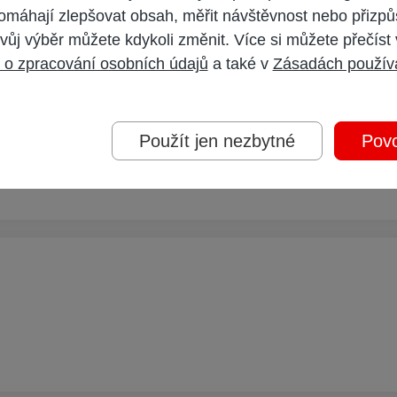
omáhají zlepšovat obsah, měřit návštěvnost nebo přizpů
vůj výběr můžete kdykoli změnit. Více si můžete přečíst
 o zpracování osobních údajů
a také v
Zásadách použív
ějaká blbost, kvůli které to nefunguje. Ale v TV se zobrazují informace o mo
Použít jen nezbytné
Povo