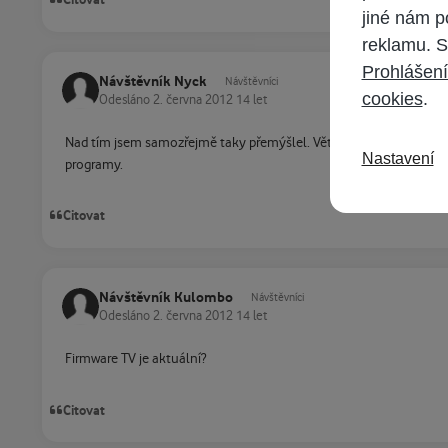
jiné nám p
reklamu. S
Prohlášení
Návštěvník Nyck
Návštěvníci
cookies
.
Odesláno
2. června 2012
14 let
Nad tím jsem samozřejmě taky přemýšlel. Většinou to bývá právě n
Nastavení
programy.
Citovat
Návštěvník Kulombo
Návštěvníci
Odesláno
2. června 2012
14 let
Firmware TV je aktuální?
Citovat