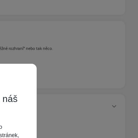
běžné rozhraní" nebo tak něco.
t náš
Statusy autora
o
stránek,