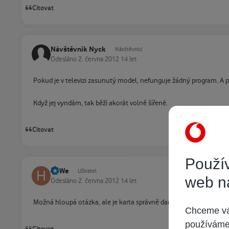
Citovat
Návštěvník Nyck
Návštěvníci
Odesláno
2. června 2012
14 let
Pokud je v televizi zasunutý model, nefunguje žádný program. A pí
Když jej vyndám, tak běží akorát volně šířené.
Citovat
Použív
HaWe
Uživatel
web n
Odesláno
2. června 2012
14 let
Možná hloupá otázka, ale je karta správně daná do modulu a to c
Chceme vám
používáme 
Citovat