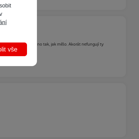
sobit
 v
ání
dulu, proběhlo všechno tak, jak mělo. Akorát nefungují ty
lit vše