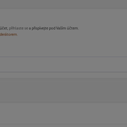
 účet,
přihlaste se
a přispívejte pod Vaším účtem.
oderátorem.