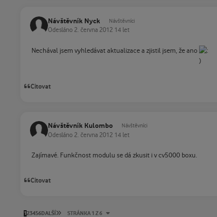
Návštěvník Nyck
Návštěvníci
Odesláno
2. června 2012
14 let
Nechával jsem vyhledávat aktualizace a zjistil jsem, že ano
Citovat
Návštěvník Kulombo
Návštěvníci
Odesláno
2. června 2012
14 let
Zajímavé. Funkčnost modulu se dá zkusit i v cv5000 boxu.
Citovat
POSLEDNÍ STRÁNKA
1
2
3
4
5
6
DALŠÍ
STRÁNKA 1 Z 6