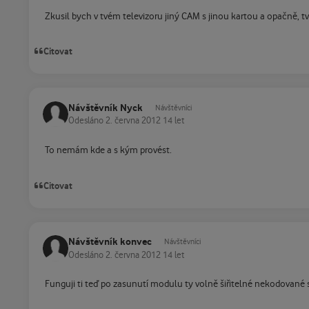
Zkusil bych v tvém televizoru jiný CAM s jinou kartou a opačně, t
Citovat
Návštěvník Nyck
Návštěvníci
Odesláno
2. června 2012
14 let
To nemám kde a s kým provést.
Citovat
Návštěvník konvec
Návštěvníci
Odesláno
2. června 2012
14 let
Funguji ti teď po zasunutí modulu ty volně šiřitelné nekodované 