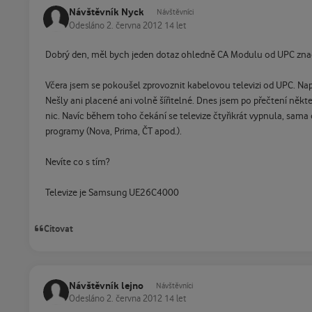
Návštěvník Nyck
Návštěvníci
Odesláno
2. června 2012
14 let
Dobrý den, měl bych jeden dotaz ohledně CA Modulu od UPC zna
Včera jsem se pokoušel zprovoznit kabelovou televizi od UPC. Nap
Nešly ani placené ani volně šířitelné. Dnes jsem po přečtení něk
nic. Navíc během toho čekání se televize čtyřikrát vypnula, sama o
programy (Nova, Prima, ČT apod.).
Nevíte co s tím?
Televize je Samsung UE26C4000
Citovat
Návštěvník lejno
Návštěvníci
Odesláno
2. června 2012
14 let