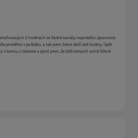
po zmiňovaných 2 hodinách se žádné kanály nepodařilo zprovoznit.
še proběhlo v pořádku, a tak jsem čekal další dvě hodiny. Opět
 kartou z televize a zjistil jsem, že běží alespoň volně šířené