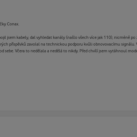
čky Conax.
ojil jsem kabely, dal vyhledat kanály (našlo všech více jak 110), nicméně 
terých příspěvků zavolal na technickou podporu kvůli obnovovacímu signálu. V
d sebe. Včera to nedělala a nedělá to nikdy. Před chvílí jsem vytáhnoul modul s