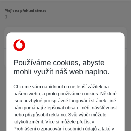
Přejít na přehled témat
Právě prohlíží tuto stránku
0
Žádný registrovaný uživatel si neprohlíží tuto stránku
Používáme cookies, abyste
mohli využít náš web naplno.
Chceme vám nabídnout co nejlepší zážitek na
našem webu, a proto používáme cookies. Některé
jsou nezbytné pro správné fungování stránek, jiné
nám pomáhají zlepšovat obsah, měřit návštěvnost
nebo přizpůsobit reklamu. Svůj výběr můžete
kdykoli změnit. Více si můžete přečíst v
Prohlášení o zpracování osobních údajů
a také v