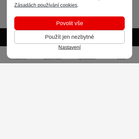
Zásadách používání cookies
.
Povolit vše
Použít jen nezbytné
Nastavení
Světlý režim
Tmavý režim
Předvolba systému
Jazyk
RSS
Přihlásit se
Vytvořit účet
Vyhledávání
Menu
Ochrana osobních údajů
Cookies
Vodafone Czech Republic a.s.,
nám. Junkových 2808/2, 155 00 - Praha 5,
IČO 25788001, sp. zn. B 6064 vedená u Městského
soudu v Praze
Powered by
Invision Community