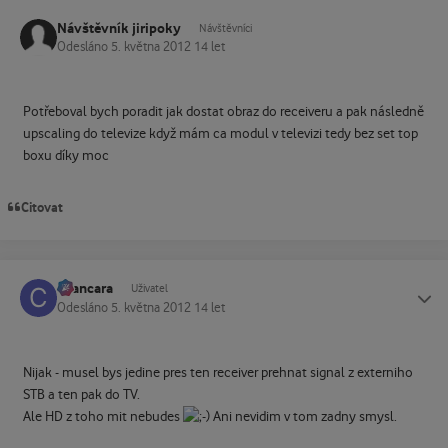
Návštěvník jiripoky
Návštěvníci
Odesláno
5. května 2012
14 let
Potřeboval bych poradit jak dostat obraz do receiveru a pak následně
upscaling do televize když mám ca modul v televizi tedy bez set top
boxu díky moc
Citovat
cvancara
Status
Uživatel
Odesláno
5. května 2012
14 let
Nijak - musel bys jedine pres ten receiver prehnat signal z externiho
STB a ten pak do TV.
Ale HD z toho mit nebudes
Ani nevidim v tom zadny smysl.