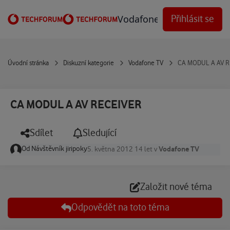
Přejít na obsah
Vodafone Techforum
Přihlásit se
Úvodní stránka
Diskuzní kategorie
Vodafone TV
CA MODUL A AV R
CA MODUL A AV RECEIVER
Sdílet
Sledující
Od
Návštěvník jiripoky
Vodafone TV
5. května 2012
14 let
v
Založit nové téma
Odpovědět na toto téma