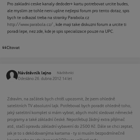
Pro zakladni ceske kanaly dedoder+ kartu potrebovat urcite budes,
ale myslim ze tohle neni uplne nejlepsi forum pro tento dotaz, spis
bych te odkazal treba na stranky Parabola.cz
http://www.parabola.cz/
, kde maji take diskuzni forum a urcite ti
poradi lepe, nez zde, kde je spis specializace pouze na UPC.
Citovat
Návštěvník lejno
Návštěvníci
Odesláno
26. dubna 2012
14 let
Zdravím, na začátek bych chtěl upozornit, že jsem ohledně
satelitních TV absolutní lajk. Potřeboval bych poradit ohledně toho,
jaký satelitní komplet si mám vybrat, abych mohl sledovat německé
programy a také základní české. Nepotřebuji žádný extra přijímač
atd., stačí opravdu základní vybavení do 2500 Kč. Dále se chci zeptat,
jak je to s dekódovanýma kartama - ty si musím bezpodmínečně