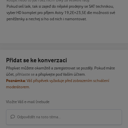
koupit nebo to jde i bez nich? Díky za veškeré rady.
Pokud seš laik, tak si zajeď do nějaké prodejny se SAT technikou,
vyber HD komplet pro příjem Astry 19,2E+23,5E dle možnosti své
peněženky a nechej si ho od nich i namontovat.
Přidat se ke konverzaci
Přispívat můžete okamžitě a zaregistrovat se později. Pokud máte
účet,
přihlaste se
a přispívejte pod Vaším účtem.
Poznámka:
Váš příspěvek vyžaduje před zobrazením schválení
moderátorem.
Odpovědět na toto téma...