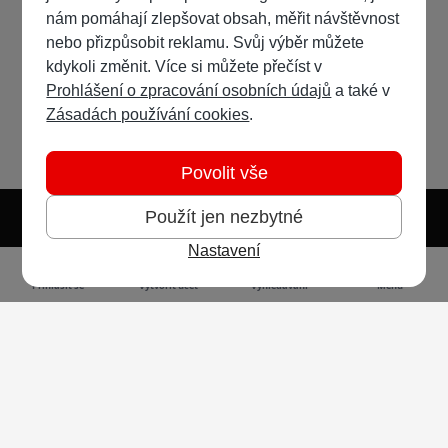
nám pomáhají zlepšovat obsah, měřit návštěvnost
nebo přizpůsobit reklamu. Svůj výběr můžete
kdykoli změnit. Více si můžete přečíst v
Prohlášení o zpracování osobních údajů
a také v
Zásadách používání cookies
.
Povolit vše
Použít jen nezbytné
Nastavení
Světlý režim
Tmavý režim
Předvolba systému
Jazyk
RSS
Přihlásit se
Vytvořit účet
Vyhledávání
Menu
Ochrana osobních údajů
Cookies
Vodafone Czech Republic a.s.,
nám. Junkových 2808/2, 155 00 - Praha 5,
IČO 25788001, sp. zn. B 6064 vedená u Městského
soudu v Praze