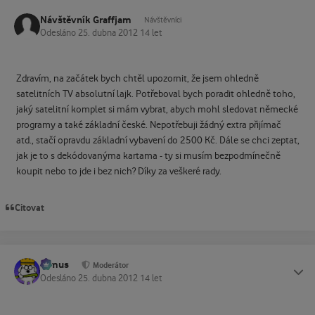
Návštěvník Graffjam
Návštěvníci
Odesláno
25. dubna 2012
14 let
Zdravím, na začátek bych chtěl upozornit, že jsem ohledně
satelitních TV absolutní lajk. Potřeboval bych poradit ohledně toho,
jaký satelitní komplet si mám vybrat, abych mohl sledovat německé
programy a také základní české. Nepotřebuji žádný extra přijímač
atd., stačí opravdu základní vybavení do 2500 Kč. Dále se chci zeptat,
jak je to s dekódovanýma kartama - ty si musím bezpodmínečně
koupit nebo to jde i bez nich? Díky za veškeré rady.
Citovat
tomus
Status
Moderátor
Odesláno
25. dubna 2012
14 let