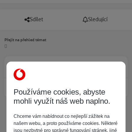
Sdílet
Sledující
Přejít na přehled témat
Právě prohlíží tuto stránku
0
Žádný registrovaný uživatel si neprohlíží tuto stránku
Používáme cookies, abyste
mohli využít náš web naplno.
Chceme vám nabídnout co nejlepší zážitek na
našem webu, a proto používáme cookies. Některé
jsou nezbytné pro správné fungování stránek, jiné