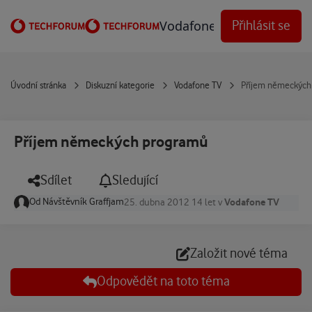
Přejít na obsah
Vodafone Techforum
Přihlásit se
Úvodní stránka
Diskuzní kategorie
Vodafone TV
Příjem německých
Příjem německých programů
Sdílet
Sledující
Od
Návštěvník Graffjam
Vodafone TV
25. dubna 2012
14 let
v
Založit nové téma
Odpovědět na toto téma