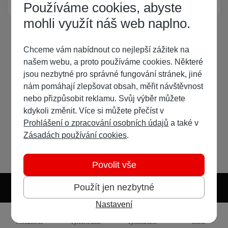
Žádný registrovaný uživatel si neprohlíží tuto stránku
Používáme cookies, abyste
mohli využít náš web naplno.
Chceme vám nabídnout co nejlepší zážitek na
našem webu, a proto používáme cookies. Některé
jsou nezbytné pro správné fungování stránek, jiné
nám pomáhají zlepšovat obsah, měřit návštěvnost
nebo přizpůsobit reklamu. Svůj výběr můžete
kdykoli změnit. Více si můžete přečíst v
Prohlášení o zpracování osobních údajů
a také v
Zásadách používání cookies
.
Povolit vše
Použít jen nezbytné
Nastavení
Světlý režim
Tmavý režim
Předvolba systému
Jazyk
RSS
Přihlásit se
Vytvořit účet
Vyhledávání
Menu