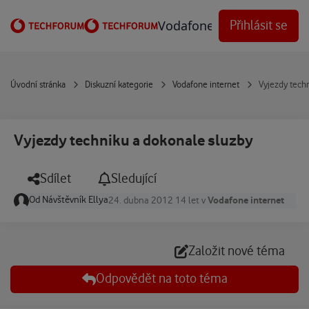
Přejít na obsah
Vodafone Techforum
Přihlásit se
Úvodní stránka
Diskuzní kategorie
Vodafone internet
Vyjezdy tech
Vyjezdy techniku a dokonale sluzby
Sdílet
Sledující
Od
Návštěvník Ellya
Vodafone internet
24. dubna 2012
14 let
v
Založit nové téma
Odpovědět na toto téma