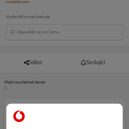
moderátorem.
Odpovědět na toto téma...
Sdílet
Sledující
Přejít na přehled témat
Právě prohlíží tuto stránku
0