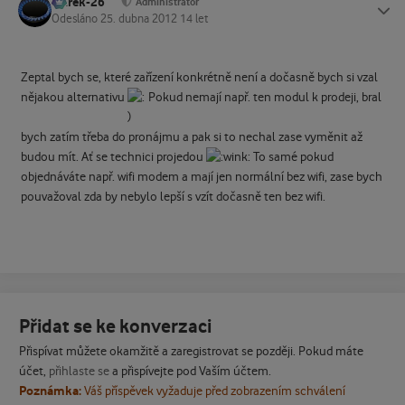
Marek-26
Status
Administrátor
Odesláno
25. dubna 2012
14 let
Zeptal bych se, které zařízení konkrétně není a dočasně bych si vzal
nějakou alternativu
Pokud nemají např. ten modul k prodeji, bral
bych zatím třeba do pronájmu a pak si to nechal zase vyměnit až
budou mít. Ať se technici projedou
To samé pokud
objednáváte např. wifi modem a mají jen normální bez wifi, zase bych
pouvažoval zda by nebylo lepší s vzít dočasně ten bez wifi.
Přidat se ke konverzaci
Přispívat můžete okamžitě a zaregistrovat se později. Pokud máte
účet,
přihlaste se
a přispívejte pod Vaším účtem.
Poznámka:
Váš příspěvek vyžaduje před zobrazením schválení