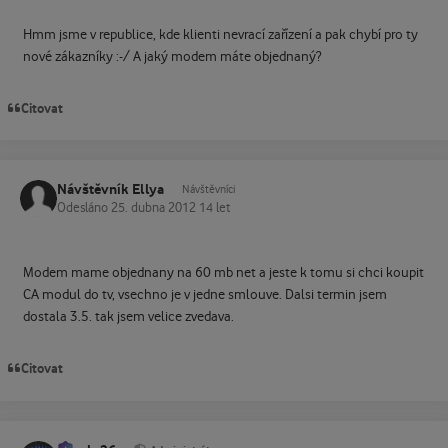
Hmm jsme v republice, kde klienti nevrací zařízení a pak chybí pro ty
nové zákazníky :-/ A jaký modem máte objednaný?
Citovat
Návštěvník Ellya
Návštěvníci
Odesláno
25. dubna 2012
14 let
Modem mame objednany na 60 mb net a jeste k tomu si chci koupit
CA modul do tv, vsechno je v jedne smlouve. Dalsi termin jsem
dostala 3.5. tak jsem velice zvedava.
Citovat