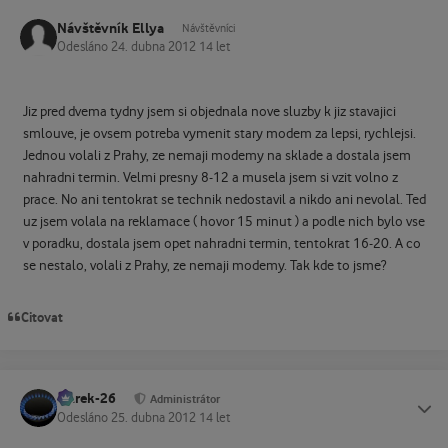
Návštěvník Ellya
Návštěvníci
Odesláno
24. dubna 2012
14 let
Jiz pred dvema tydny jsem si objednala nove sluzby k jiz stavajici
smlouve, je ovsem potreba vymenit stary modem za lepsi, rychlejsi.
Jednou volali z Prahy, ze nemaji modemy na sklade a dostala jsem
nahradni termin. Velmi presny 8-12 a musela jsem si vzit volno z
prace. No ani tentokrat se technik nedostavil a nikdo ani nevolal. Ted
uz jsem volala na reklamace ( hovor 15 minut ) a podle nich bylo vse
v poradku, dostala jsem opet nahradni termin, tentokrat 16-20. A co
se nestalo, volali z Prahy, ze nemaji modemy. Tak kde to jsme?
Citovat
Marek-26
Status
Administrátor
Odesláno
25. dubna 2012
14 let