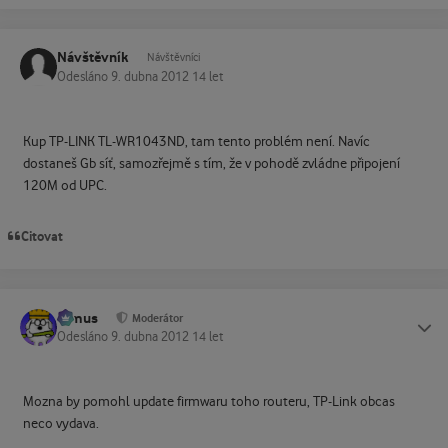
Návštěvník
Návštěvníci
Odesláno
9. dubna 2012
14 let
Kup TP-LINK TL-WR1043ND, tam tento problém není. Navíc
dostaneš Gb síť, samozřejmě s tím, že v pohodě zvládne připojení
120M od UPC.
Citovat
tomus
Status
Moderátor
Odesláno
9. dubna 2012
14 let
Mozna by pomohl update firmwaru toho routeru, TP-Link obcas
neco vydava.