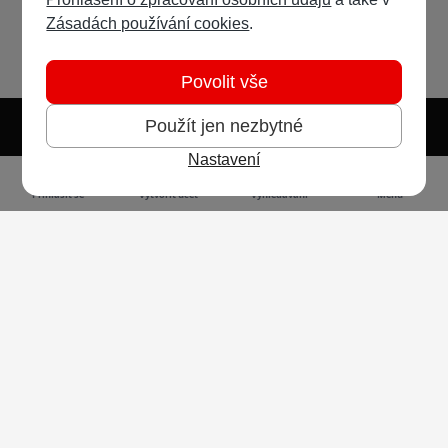
Zásadách používání cookies
.
Povolit vše
Použít jen nezbytné
Nastavení
Světlý režim
Tmavý režim
Předvolba systému
Jazyk
RSS
Přihlásit se
Vytvořit účet
Vyhledávání
Menu
Ochrana osobních údajů
Cookies
Vodafone Czech Republic a.s.,
nám. Junkových 2808/2, 155 00 - Praha 5,
IČO 25788001, sp. zn. B 6064 vedená u Městského
soudu v Praze
Powered by
Invision Community