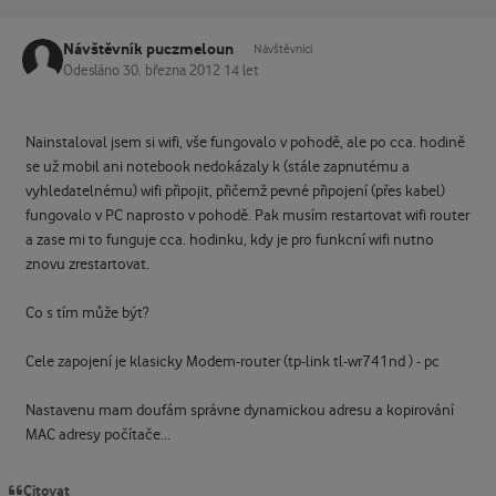
Návštěvník puczmeloun
Návštěvníci
Odesláno
30. března 2012
14 let
Nainstaloval jsem si wifi, vše fungovalo v pohodě, ale po cca. hodině
se už mobil ani notebook nedokázaly k (stále zapnutému a
vyhledatelnému) wifi připojit, přičemž pevné připojení (přes kabel)
fungovalo v PC naprosto v pohodě. Pak musím restartovat wifi router
a zase mi to funguje cca. hodinku, kdy je pro funkcní wifi nutno
znovu zrestartovat.
Co s tím může být?
Cele zapojení je klasicky Modem-router (tp-link tl-wr741nd ) - pc
Nastavenu mam doufám správne dynamickou adresu a kopirování
MAC adresy počítače...
Citovat