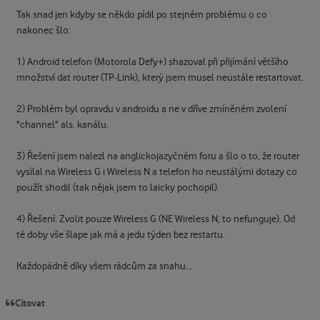
Tak snad jen kdyby se někdo pídil po stejném problému o co
nakonec šlo:
1) Android telefon (Motorola Defy+) shazoval při přijímání většího
množství dat router (TP-Link), který jsem musel neustále restartovat.
2) Problém byl opravdu v androidu a ne v dříve zmíněném zvolení
"channel" als. kanálu.
3) Řešení jsem nalezl na anglickojazyčném foru a šlo o to, že router
vysílal na Wireless G i Wireless N a telefon ho neustálými dotazy co
použít shodil (tak nějak jsem to laicky pochopil).
4) Řešení: Zvolit pouze Wireless G (NE Wireless N, to nefunguje). Od
té doby vše šlape jak má a jedu týden bez restartu.
Každopádně díky všem rádcům za snahu...
Citovat