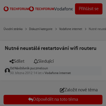
Přejít na obsah
Vodafone Techforum
Přihlásit se
Úvodní stránka
Diskuzní kategorie
Vodafone internet
Nutné neustál
Nutné neustálé restartování wifi routeru
Sdílet
Sledující
Od
Návštěvník puczmeloun
Vodafone internet
30. března 2012
14 let
v
Založit nové téma
Odpovědět na toto téma