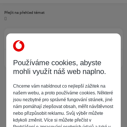
Přejít na přehled témat
Právě prohlíží tuto stránku
0
Žádný registrovaný uživatel si neprohlíží tuto stránku
Používáme cookies, abyste
mohli využít náš web naplno.
Chceme vám nabídnout co nejlepší zážitek na
našem webu, a proto používáme cookies. Některé
jsou nezbytné pro správné fungování stránek, jiné
nám pomáhají zlepšovat obsah, měřit návštěvnost
nebo přizpůsobit reklamu. Svůj výběr můžete
kdykoli změnit. Více si můžete přečíst v
Prohlášení o zpracování osobních údajů
a také v