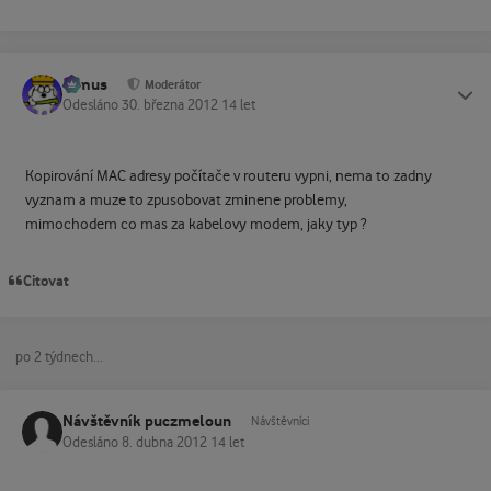
tomus
Status
Moderátor
Odesláno
30. března 2012
14 let
Kopirování MAC adresy počítače v routeru vypni, nema to zadny
vyznam a muze to zpusobovat zminene problemy,
mimochodem co mas za kabelovy modem, jaky typ ?
Citovat
po 2 týdnech...
Návštěvník puczmeloun
Návštěvníci
Odesláno
8. dubna 2012
14 let