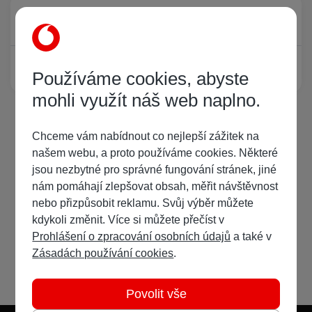
Právě prohlíží tuto stránku
0
Žádný registrovaný uživatel si neprohlíží tuto stránku
Používáme cookies, abyste
mohli využít náš web naplno.
Chceme vám nabídnout co nejlepší zážitek na
našem webu, a proto používáme cookies. Některé
jsou nezbytné pro správné fungování stránek, jiné
nám pomáhají zlepšovat obsah, měřit návštěvnost
nebo přizpůsobit reklamu. Svůj výběr můžete
kdykoli změnit. Více si můžete přečíst v
Prohlášení o zpracování osobních údajů
a také v
Zásadách používání cookies
.
Povolit vše