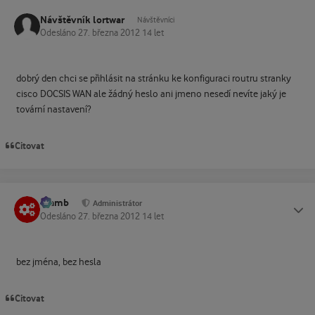
Návštěvník lortwar
Návštěvníci
Odesláno
27. března 2012
14 let
dobrý den chci se přihlásit na stránku ke konfiguraci routru stranky
cisco DOCSIS WAN ale žádný heslo ani jmeno nesedí nevíte jaký je
tovární nastavení?
Citovat
Slamb
Status
Administrátor
Odesláno
27. března 2012
14 let
bez jména, bez hesla
Citovat