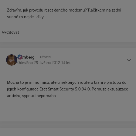
Zdravím, jak provedu reset daného modemu? Tlačítkem na zadní
straně to nejde...díky
Citovat
homberg
Status
Uživatel
Odesláno
25. května 2012
14 let
Mozna to je mimo misu, ale u nekterych routeru brani v pristupu do
jejich konfigurace Eset Smart Security 5.0.94.0. Pomuze aktualizace
antiviru, vypnuti nepomaha.