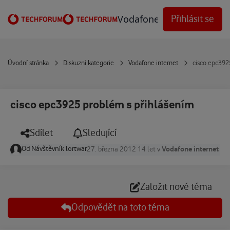
Přejít na obsah
Vodafone Techforum
Přihlásit se
Úvodní stránka
Diskuzní kategorie
Vodafone internet
cisco epc392
cisco epc3925 problém s přihlášením
Sdílet
Sledující
Od
Návštěvník lortwar
Vodafone internet
27. března 2012
14 let
v
Založit nové téma
Odpovědět na toto téma