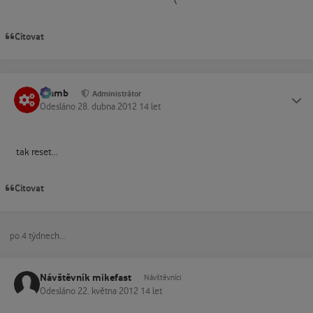
Citovat
Slamb
Status
Administrátor
Odesláno
28. dubna 2012
14 let
tak reset...
Citovat
po 4 týdnech...
Návštěvník mikefast
Návštěvníci
Odesláno
22. května 2012
14 let