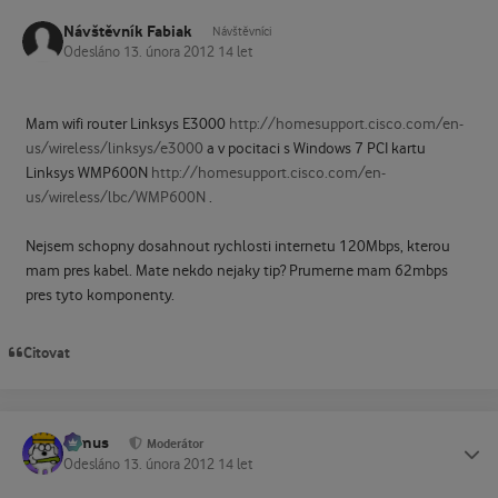
Návštěvník Fabiak
Návštěvníci
Odesláno
13. února 2012
14 let
Mam wifi router Linksys E3000
http://homesupport.cisco.com/en-
us/wireless/linksys/e3000
a v pocitaci s Windows 7 PCI kartu
Linksys WMP600N
http://homesupport.cisco.com/en-
us/wireless/lbc/WMP600N
.
Nejsem schopny dosahnout rychlosti internetu 120Mbps, kterou
mam pres kabel. Mate nekdo nejaky tip? Prumerne mam 62mbps
pres tyto komponenty.
Citovat
tomus
Status
Moderátor
Odesláno
13. února 2012
14 let