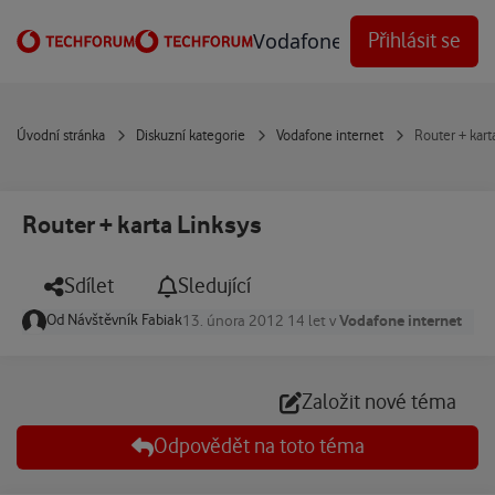
Přejít na obsah
Vodafone Techforum
Přihlásit se
Úvodní stránka
Diskuzní kategorie
Vodafone internet
Router + kart
Router + karta Linksys
Sdílet
Sledující
Od
Návštěvník Fabiak
Vodafone internet
13. února 2012
14 let
v
Založit nové téma
Odpovědět na toto téma