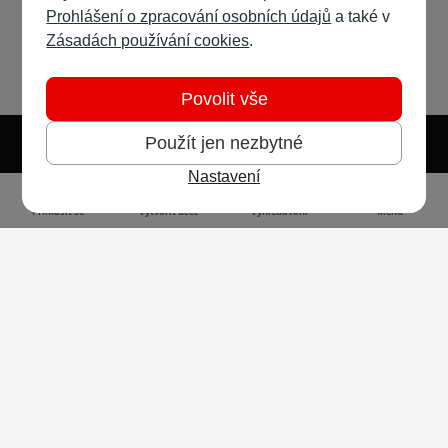
Prohlášení o zpracování osobních údajů
a také v
Zásadách používání cookies
.
Povolit vše
Použít jen nezbytné
Nastavení
Světlý režim
Tmavý režim
Předvolba systému
Jazyk
RSS
Přihlásit se
Vytvořit účet
Vyhledávání
Menu
Ochrana osobních údajů
Cookies
Vodafone Czech Republic a.s.,
nám. Junkových 2808/2, 155 00 - Praha 5,
IČO 25788001, sp. zn. B 6064 vedená u Městského
soudu v Praze
Powered by
Invision Community