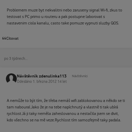
Problemem muze byt nekvalitni nebo zaruseny signal Wi-fi, zkus to
testovat s PC primo u routeru a pak postupne laborovat s
nastavenim cisla kanalu, casto take pomuze vypnuti sluzby QOS.
Citovat
po 3 týdnech...
Návštěvník zdenulinka113
Návštěvníci
Odesláno
1. března 2012
14 let
A nemůže to být tím, že třeba nemáš wifi zablokovanou a někdo se ti
tam naboural.Jako že je na tebe napíchnutý a vlastně ti tak ubírá
rychlost.Já ji taky neměla zaheslovanou a nestačila jsem se divit,
kdo všechno se na mě veze.Rychlost tím samozřejmě taky padala.