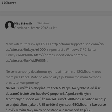
Citovat
Návštěvník
Návštěvníci
Odesláno
5. března 2012
14 let
Mam wifi router Linksys E3000
http://homesupport.cisco.com/en-
us/wireless/linksys/e3000
a v pocitaci s Windows 7 PCI kartu
Linksys WMP600N
http://homesupport.cisco.com/en-
us/wireless/lbc/WMP600N
.
Nejsem schopny dosahnout rychlosti internetu 120Mbps, kterou
mam pres kabel. Mate nekdo nejaky tip? Prumerne mam 62mbps
pres tyto komponenty.
Na WiFi si můžeš blahopřát i za těch 60Mbps. Na rychlost vyšší se
dostaneš jedině přes kabelový propojení. A podle nějakých
teoretických specifikací, že má WiFi umět 300Mbps se vůbec neřiď, je
to stejná blbost jako u USB uváděná rychlost 480Mbps, na kterou se
člověk v reálu taky nikdy nedostane a je rád aspoň za půlku.