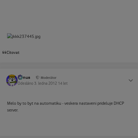
Citovat
tomus
Status
Moderátor
Odesláno
3. ledna 2012
14 let
Melo by to byt na automatiku - veskera nastaveni prideluje DHCP
server.