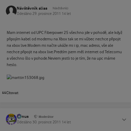
Návštěvník alias
Návštěvníci
Odesláno
29. prosince 2011
14 let
Mam internet od UPC Fiberpower 25 všechno jde v pohodě, ale když
připojím kabel od modemu na Xbox tak se mi vůbec nechce připojit
na xbox live.Modem mi načte ukáže mi i ip, mac adress, vše ale
nechce připojit na xbox live.Predtím jsem měl internet od Telecomu
a všechno šlo v pohode.Neviem jestli to je tím, že na upc máme
heslo.
Citovat
tomus
Status
Moderátor
Odesláno
30. prosince 2011
14 let