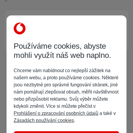
Právě prohlíží tuto stránku
0
Žádný registrovaný uživatel si neprohlíží tuto stránku
Používáme cookies, abyste
mohli využít náš web naplno.
Chceme vám nabídnout co nejlepší zážitek na
našem webu, a proto používáme cookies. Některé
jsou nezbytné pro správné fungování stránek, jiné
nám pomáhají zlepšovat obsah, měřit návštěvnost
nebo přizpůsobit reklamu. Svůj výběr můžete
kdykoli změnit. Více si můžete přečíst v
Prohlášení o zpracování osobních údajů
a také v
Zásadách používání cookies
.