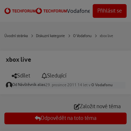
Přejít na obsah
Vodafone Techforum
Přihlásit se
Úvodní stránka
Diskuzní kategorie
O Vodafonu
xbox live
xbox live
Sdílet
Sledující
Od
Návštěvník alias
O Vodafonu
29. prosince 2011
14 let
v
Založit nové téma
Odpovědět na toto téma