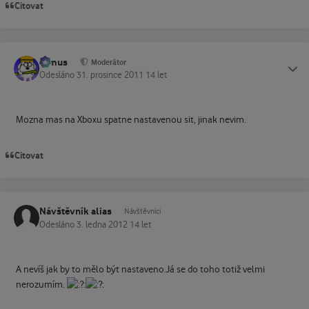
Citovat
tomus
Status
Moderátor
Odesláno
31. prosince 2011
14 let
Mozna mas na Xboxu spatne nastavenou sit, jinak nevim.
Citovat
Návštěvník alias
Návštěvníci
Odesláno
3. ledna 2012
14 let
A nevíš jak by to mělo být nastaveno.Já se do toho totiž velmi
nerozumím.