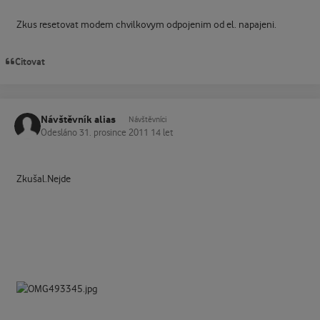
Zkus resetovat modem chvilkovym odpojenim od el. napajeni.
Citovat
Návštěvník alias
Návštěvníci
Odesláno
31. prosince 2011
14 let
Zkušal.Nejde