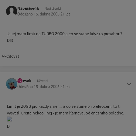
Návštěvník
Návštěvníci
Odesláno
15. dubna 2005
21 let
Jakej mam limit na TURBO 2000 a co se stane kdyz to presahnu?
DIK
Citovat
Mymak
Status
Uživatel
Odesláno
15. dubna 2005
21 let
Limit je 20GB pro kazdy smer ... a co se stane pri prekroceni, to ti
vysvetli urcite nekdo jinej - je mam Karneval od dnesniho poledne.