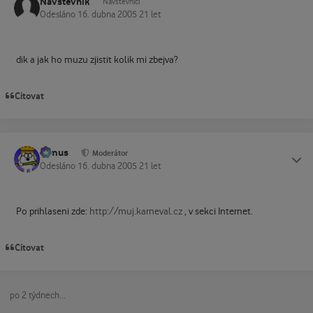
Návštěvník
Návštěvníci
Odesláno
16. dubna 2005
21 let
dik a jak ho muzu zjistit kolik mi zbejva?
Citovat
tomus
Status
Moderátor
Odesláno
16. dubna 2005
21 let
Po prihlaseni zde:
http://muj.karneval.cz
, v sekci Internet.
Citovat
po 2 týdnech...