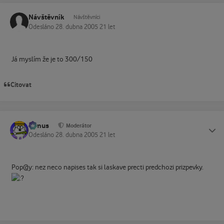
Návštěvník
Návštěvníci
Odesláno
28. dubna 2005
21 let
Já myslím že je to 300/150
Citovat
tomus
Status
Moderátor
Odesláno
28. dubna 2005
21 let
Pop@y: nez neco napises tak si laskave precti predchozi prizpevky.