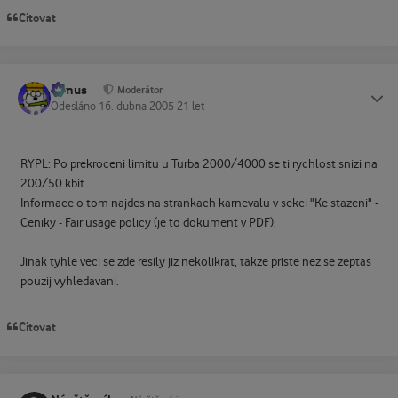
Citovat
tomus
Status
Moderátor
Odesláno
16. dubna 2005
21 let
RYPL: Po prekroceni limitu u Turba 2000/4000 se ti rychlost snizi na
200/50 kbit.
Informace o tom najdes na strankach karnevalu v sekci "Ke stazeni" -
Ceniky - Fair usage policy (je to dokument v PDF).
Jinak tyhle veci se zde resily jiz nekolikrat, takze priste nez se zeptas
pouzij vyhledavani.
Citovat