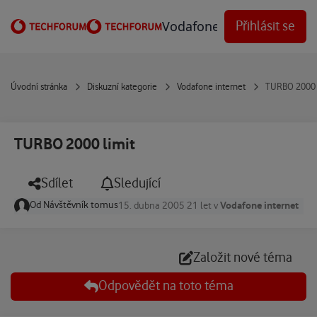
Přejít na obsah
Vodafone Techforum
Přihlásit se
Úvodní stránka
Diskuzní kategorie
Vodafone internet
TURBO 2000 
TURBO 2000 limit
Sdílet
Sledující
Od
Návštěvník tomus
Vodafone internet
15. dubna 2005
21 let
v
Založit nové téma
Odpovědět na toto téma