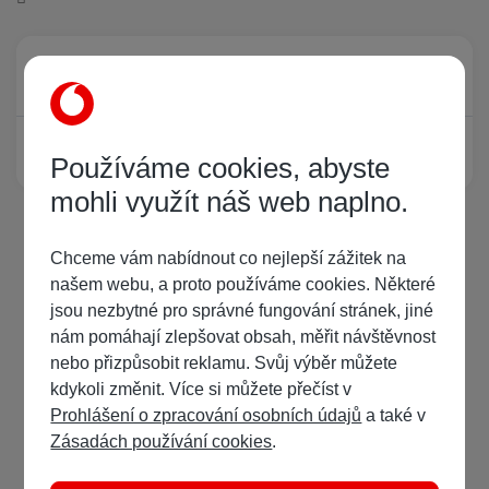
Právě prohlíží tuto stránku
0
Žádný registrovaný uživatel si neprohlíží tuto stránku
Používáme cookies, abyste
mohli využít náš web naplno.
Chceme vám nabídnout co nejlepší zážitek na
našem webu, a proto používáme cookies. Některé
jsou nezbytné pro správné fungování stránek, jiné
nám pomáhají zlepšovat obsah, měřit návštěvnost
nebo přizpůsobit reklamu. Svůj výběr můžete
kdykoli změnit. Více si můžete přečíst v
Prohlášení o zpracování osobních údajů
a také v
Zásadách používání cookies
.