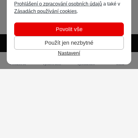
Prohlášení o zpracování osobních údajů
a také v
Zásadách používání cookies
.
Povolit vše
Použít jen nezbytné
Nastavení
Světlý režim
Tmavý režim
Předvolba systému
Jazyk
RSS
Přihlásit se
Vytvořit účet
Vyhledávání
Menu
Ochrana osobních údajů
Cookies
Vodafone Czech Republic a.s.,
nám. Junkových 2808/2, 155 00 - Praha 5,
IČO 25788001, sp. zn. B 6064 vedená u Městského
soudu v Praze
Powered by
Invision Community