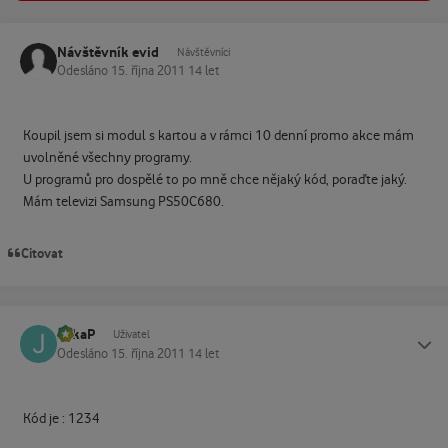
Návštěvník evid
Návštěvníci
Odesláno
15. října 2011
14 let
Koupil jsem si modul s kartou a v rámci 10 denní promo akce mám
uvolněné všechny programy.
U programů pro dospělé to po mně chce nějaký kód, poraďte jaký.
Mám televizi Samsung PS50C680.
Citovat
JirkaP
Status
Uživatel
Odesláno
15. října 2011
14 let
Kód je : 1234