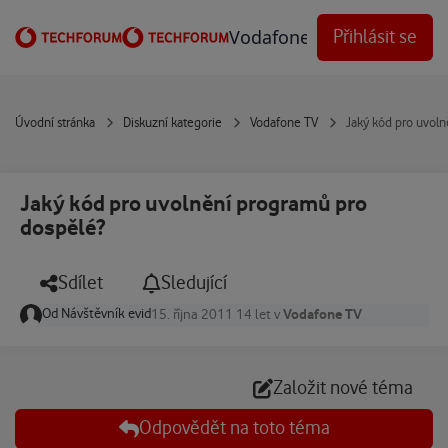
Přejít na obsah
Vodafone Techforum
Přihlásit se
Úvodní stránka
Diskuzní kategorie
Vodafone TV
Jaký kód pro uvol
Jaký kód pro uvolnění programů pro
dospělé?
Sdílet
Sledující
Od
Návštěvník evid
Vodafone TV
15. října 2011
14 let
v
Založit nové téma
Odpovědět na toto téma