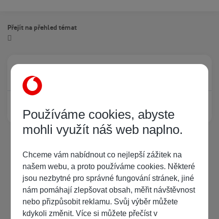
Přejít na přehled témat
Právě prohlíží tuto stránku
0
Žádný registrovaný uživatel si neprohlíží tuto stránku
Používáme cookies, abyste
mohli využít náš web naplno.
Chceme vám nabídnout co nejlepší zážitek na
našem webu, a proto používáme cookies. Některé
jsou nezbytné pro správné fungování stránek, jiné
nám pomáhají zlepšovat obsah, měřit návštěvnost
nebo přizpůsobit reklamu. Svůj výběr můžete
kdykoli změnit. Více si můžete přečíst v