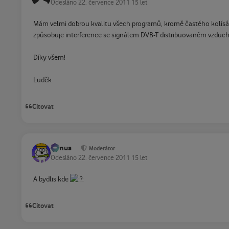
Odesláno
22. července 2011
15 let
Mám velmi dobrou kvalitu všech programů, kromě častého kolísání
způsobuje interference se signálem DVB-T distribuovaném vzduchem
Díky všem!
Luděk
Citovat
tomus
Moderátor
Odesláno
22. července 2011
15 let
A bydlis kde
Citovat