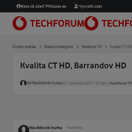
Přejít na obsah
Máte již účet? Přihlaste se
Vytvořit účet
Úvodní stránka
Diskuzní kategorie
Vodafone TV
Kvalita CT HD
Kvalita CT HD, Barrandov HD
Od
Návštěvník hurka
Vodafone T
22. července 2011
15 let
v
Návštěvník hurka
Návštěvníci