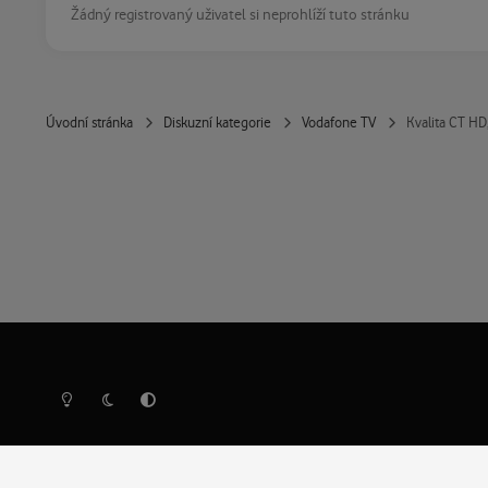
Žádný registrovaný uživatel si neprohlíží tuto stránku
Úvodní stránka
Diskuzní kategorie
Vodafone TV
Kvalita CT HD
Světlý režim
Tmavý režim
Předvolba systému