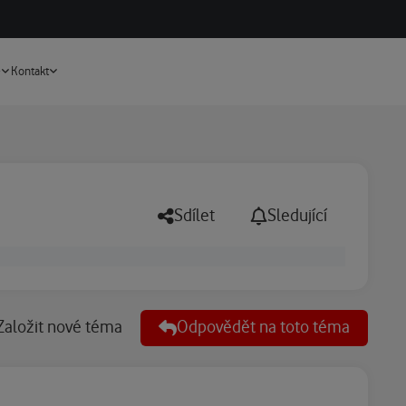
Vyhledávání
e
Kontakt
Sdílet
Sledující
Založit nové téma
Odpovědět na toto téma