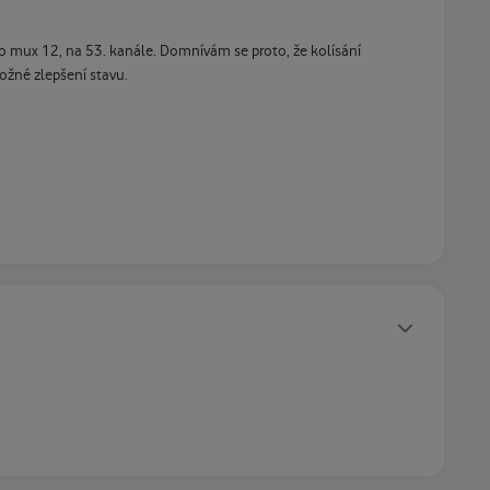
o mux 12, na 53. kanále. Domnívám se proto, že kolísání
ožné zlepšení stavu.
Statusy autora