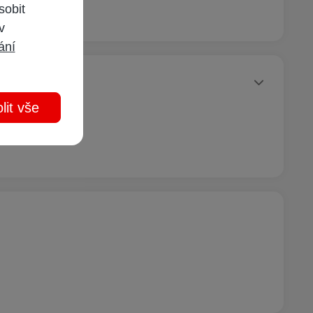
sobit
 v
ání
Statusy autora
lit vše
ny.