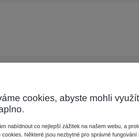
 shora uvedených. Na základě seznamu multiplexů jsem zjistil, že se jedná 
áme cookies, abyste mohli využí
 též na 53. kanále. Prosím o vyjádření k této teorii a případné návrhy na m
aplno.
 nabídnout co nejlepší zážitek na našem webu, a prot
o doma bastlil sám, tak zavolej nějakou anténářskou firmu, která to opraví.
cookies. Některé jsou nezbytné pro správné fungování 