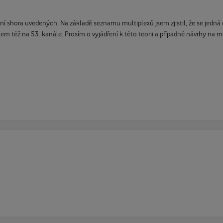
 shora uvedených. Na základě seznamu multiplexů jsem zjistil, že se jedná 
 též na 53. kanále. Prosím o vyjádření k této teorii a případné návrhy na m