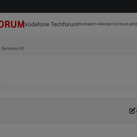
Vodafone Techforum
Procházet
Aktivita
Centrum péč
, Barrandov HD
V