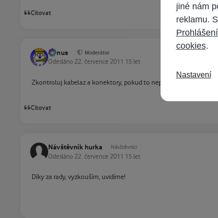
jiné nám p
Citovat
reklamu. S
Prohlášení
cookies
.
tomus
Moderátor
Odesláno
22. července 2011
15 let
Nastavení
Zkontroluj kabelaz a konektory, pokud to nepomuze a je to rusen
Citovat
Návštěvník hurka
Návštěvníci
Odesláno
22. července 2011
15 let
Díky za rady, vyzkouším, uvidíme!