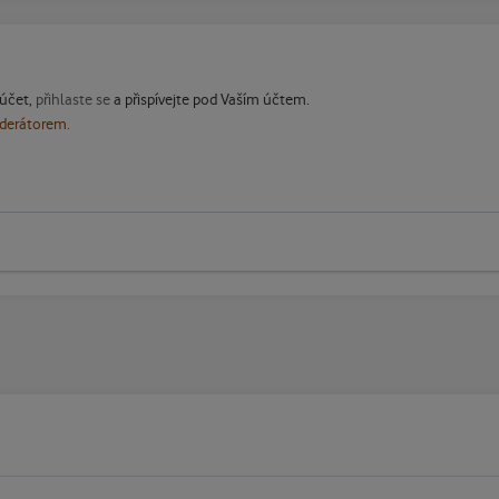
 účet,
přihlaste se
a přispívejte pod Vaším účtem.
oderátorem.