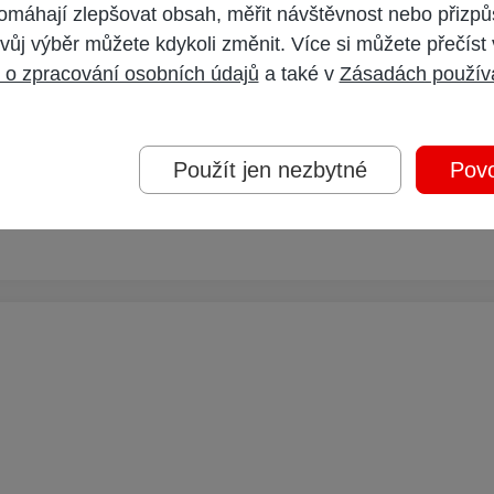
omáhají zlepšovat obsah, měřit návštěvnost nebo přizpů
vůj výběr můžete kdykoli změnit. Více si můžete přečíst
 o zpracování osobních údajů
a také v
Zásadách použív
Použít jen nezbytné
Povo
im, tak v techto pripadech nekdy pomuze vymena koax. kabelu za lepe stine