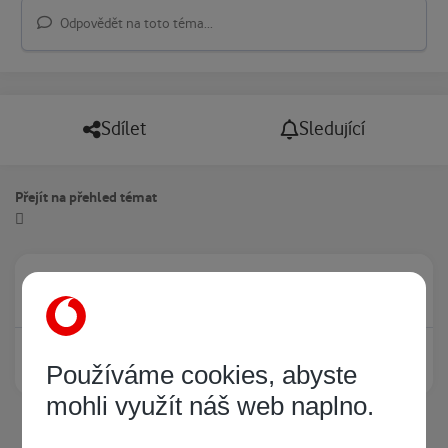
Odpovědět na toto téma...
Sdílet
Sledující
Přejít na přehled témat
Právě prohlíží tuto stránku
0
Žádný registrovaný uživatel si neprohlíží tuto stránku
Používáme cookies, abyste
mohli využít náš web naplno.