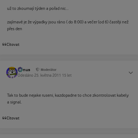
už to zkoumají týden a pořad nic...
zajímavé je že výpadky jsou ráno ( do 8:00) a večer (od 6) častěji než
přes den
Citovat
tomus
Status
Moderátor
Odesláno
25. května 2011
15 let
Tak to bude nejake ruseni, kazdopadne to chce zkontrolovat kabely
a signal.
Citovat