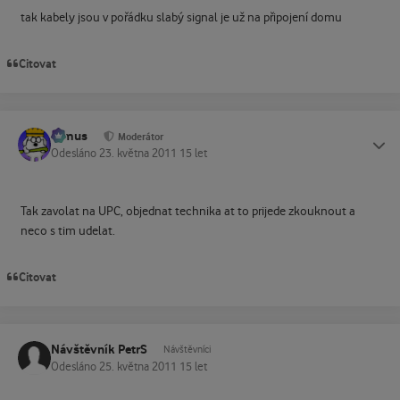
tak kabely jsou v pořádku slabý signal je už na připojení domu
Citovat
tomus
Status
Moderátor
Odesláno
23. května 2011
15 let
Tak zavolat na UPC, objednat technika at to prijede zkouknout a
neco s tim udelat.
Citovat
Návštěvník PetrS
Návštěvníci
Odesláno
25. května 2011
15 let