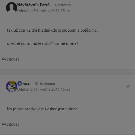
Návštěvník PetrS
Návštěvníci
Odesláno
30. května 2011
15 let
tak už cca 12 dní hledají kde je problém a pořád nic...
obecně co to může rušit? (kromě ufona)
Citovat
tomus
Status
Moderátor
Odesláno
31. května 2011
15 let
No je spis otazka jestli vubec jeste hledaji.
Citovat