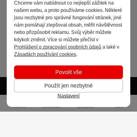
Chceme vám nabídnout co nejlepší zážitek na
našem webu, a proto používáme cookies. Některé
jsou nezbytné pro správné fungování stránek, jiné
nám pomáhají zlepšovat obsah, měřit návštěvnost
nebo přizpůsobit reklamu. Svůj výběr můžete
kdykoli změnit. Více si můžete přečíst v
Prohlášení o zpracování osobních údajů
a také v
Zásadách používání cookies
.
Povolit vše
Použít jen nezbytné
Nastavení
Světlý režim
Tmavý režim
Předvolba systému
Jazyk
RSS
Přihlásit se
Vytvořit účet
Vyhledávání
Menu
Ochrana osobních údajů
Cookies
Vodafone Czech Republic a.s.,