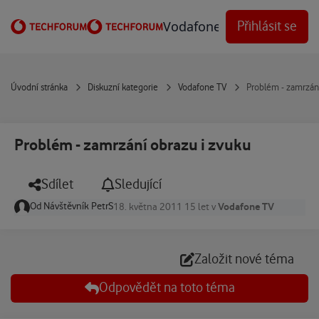
Přejít na obsah
Vodafone Techforum
Přihlásit se
Úvodní stránka
Diskuzní kategorie
Vodafone TV
Problém - zamrzání
Problém - zamrzání obrazu i zvuku
Sdílet
Sledující
Od
Návštěvník PetrS
Vodafone TV
18. května 2011
15 let
v
Založit nové téma
Odpovědět na toto téma