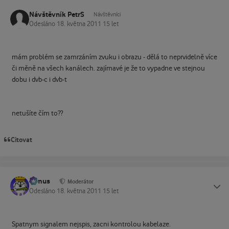
Návštěvník PetrS
Návštěvníci
Odesláno
18. května 2011
15 let
mám problém se zamrzáním zvuku i obrazu - dělá to neprvidelně více
či měně na všech kanálech. zajímavé je že to vypadne ve stejnou
dobu i dvb-c i dvb-t
netušíte čím to??
Citovat
tomus
Status
Moderátor
Odesláno
18. května 2011
15 let
Spatnym signalem nejspis, zacni kontrolou kabelaze.