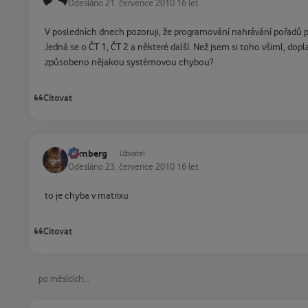
Odesláno
21. července 2010
16 let
V posledních dnech pozoruji, že programování nahrávání pořadů 
Jedná se o ČT 1, ČT 2 a některé další. Než jsem si toho všiml, dopl
způsobeno nějakou systémovou chybou?
Citovat
homberg
Uživatel
Odesláno
23. července 2010
16 let
to je chyba v matrixu
Citovat
po měsících...