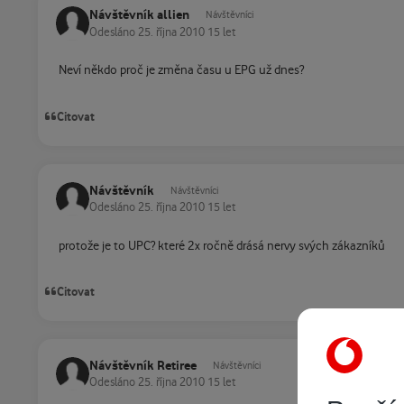
Návštěvník allien
Návštěvníci
Odesláno
25. října 2010
15 let
Neví někdo proč je změna času u EPG už dnes?
Citovat
Návštěvník
Návštěvníci
Odesláno
25. října 2010
15 let
protože je to UPC? které 2x ročně drásá nervy svých zákazníků
Citovat
Návštěvník Retiree
Návštěvníci
Odesláno
25. října 2010
15 let