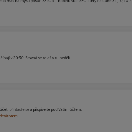
ebo máš na mysli posun SELČ o 1 hodinu vůči SEČ, který nastane 31,10,10 ?
nají v 20:30. Srovná se to až v tu neděli.
 účet,
přihlaste se
a přispívejte pod Vaším účtem.
oderátorem.