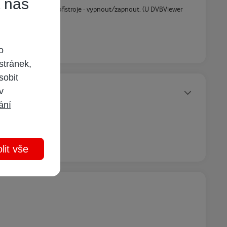
t náš
dech pomůže reset přístroje - vypnout/zapnout. (U DVBViewer
o
stránek,
sobit
Statusy autora
 v
ání
lit vše