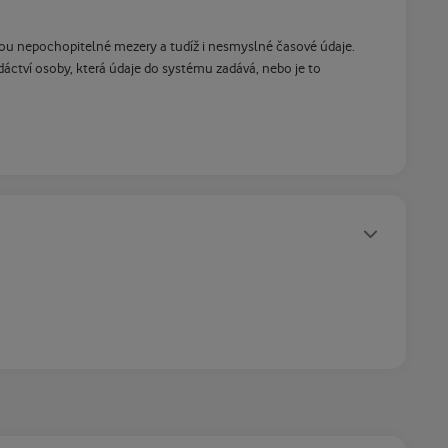
ou nepochopitelné mezery a tudíž i nesmyslné časové údaje.
ajdáctví osoby, která údaje do systému zadává, nebo je to
Statusy autora