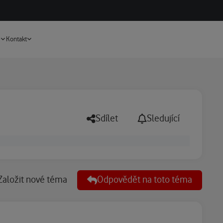
Vyhledávání
e
Kontakt
Sdílet
Sledující
Založit nové téma
Odpovědět na toto téma