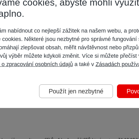
áme cookies, abyste mohli využí
 několika hodin chyba napravena. Nyní se zdá být vše OK, v některých přípa
aplno.
 nabídnout co nejlepší zážitek na našem webu, a prot
cookies. Některé jsou nezbytné pro správné fungování 
omáhají zlepšovat obsah, měřit návštěvnost nebo přizpů
vůj výběr můžete kdykoli změnit. Více si můžete přečíst
 o zpracování osobních údajů
a také v
Zásadách použív
nutý čas o 1 hod
Použít jen nezbytné
Povo