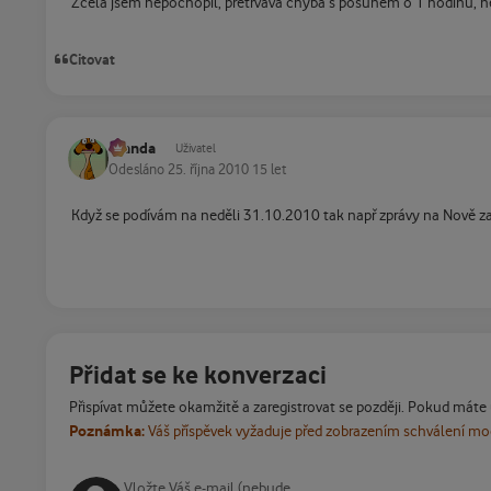
Zcela jsem nepochopil, přetrvává chyba s posunem o 1 hodinu, n
Citovat
Standa
Uživatel
Odesláno
25. října 2010
15 let
Když se podívám na neděli 31.10.2010 tak např zprávy na Nově začí
Přidat se ke konverzaci
Přispívat můžete okamžitě a zaregistrovat se později. Pokud máte
Poznámka:
Váš příspěvek vyžaduje před zobrazením schválení m