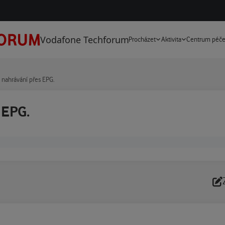
Vodafone Techforum
Procházet
Aktivita
Centrum péč
nahrávání přes EPG.
 EPG.