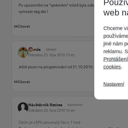
Použív
Po upozornění na "správném" místě byla odezva okamžitá a během
web n
vymazat epg.dat.)
Citovat
Chceme vám
používáme 
jiné nám p
Standa
Uživatel
reklamu. S
Odesláno
25. října 2010
15 let
Prohlášení
cookies
.
Ještě pozor na programování od 31.10.2010. Zatím je v EPG posu
Citovat
Nastavení
Návštěvník Retiree
Návštěvníci
Odesláno
25. října 2010
15 let
Zatím je v EPG posunutý čas o 1 hod