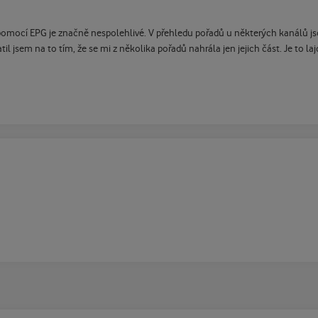
pomocí EPG je značně nespolehlivé. V přehledu pořadů u některých kanálů js
atil jsem na to tím, že se mi z několika pořadů nahrála jen jejich část. Je to l