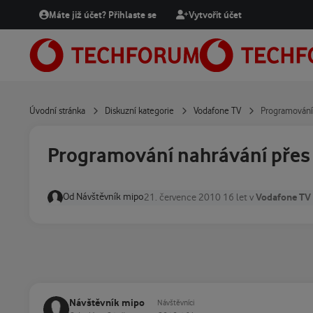
Přejít na obsah
Máte již účet? Přihlaste se
Vytvořit účet
Úvodní stránka
Diskuzní kategorie
Vodafone TV
Programování 
Programování nahrávání přes
Od
Návštěvník mipo
Vodafone TV
21. července 2010
16 let
v
Návštěvník mipo
Návštěvníci