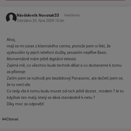
Návštěvník Novotak33
Návštěvníci
Odesláno
20. října 2009
16 let
Ahoj,
mají se mi ozvat z klientského centra, protože jsem si řekl, že
vyzkouším ty jejich telefoní služby, prozatím nejdříve Basic.
Momentálně mám ještě digitální televizi.
Zajímá mě, co všechno bude technik dělat a co dostaneme k tomu
za přístroje.
Zatím jsem se rozhodl pro bezdrátový Panasonic, ale dočetl jsem se,
že to není vše.
Co tedy vše k tomu budu muset od nich ještě dostat , modem ? Je to
kdyžtak ten malý, který se dává standardně k netu ?
Díky moc za odpověď.
Citovat