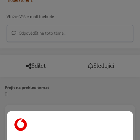
moderátorem.
Odpovědět na toto téma...
Sdílet
Sledující
Přejít na přehled témat
Právě prohlíží tuto stránku
0
Žádný registrovaný uživatel si neprohlíží tuto stránku