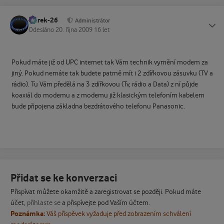
Marek-26
Status
Administrátor
Odesláno
20. října 2009
16 let
Pokud máte již od UPC internet tak Vám technik vymění modem za
jiný. Pokud nemáte tak budete patrně mít i 2 zdířkovou zásuvku (TV a
rádio). Tu Vám předělá na 3 zdířkovou (Tv, rádio a Data) z ní půjde
koaxiál do modemu a z modemu již klasickým telefoním kabelem
bude připojena základna bezdrátového telefonu Panasonic.
Přidat se ke konverzaci
Přispívat můžete okamžitě a zaregistrovat se později. Pokud máte
účet,
přihlaste se
a přispívejte pod Vaším účtem.
Poznámka:
Váš příspěvek vyžaduje před zobrazením schválení