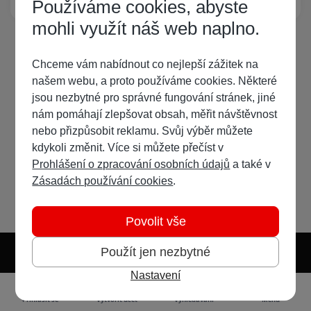
Používáme cookies, abyste
mohli využít náš web naplno.
Chceme vám nabídnout co nejlepší zážitek na
našem webu, a proto používáme cookies. Některé
jsou nezbytné pro správné fungování stránek, jiné
nám pomáhají zlepšovat obsah, měřit návštěvnost
nebo přizpůsobit reklamu. Svůj výběr můžete
kdykoli změnit. Více si můžete přečíst v
Prohlášení o zpracování osobních údajů
a také v
Zásadách používání cookies
.
Povolit vše
Použít jen nezbytné
Nastavení
Světlý režim
Tmavý režim
Předvolba systému
Jazyk
RSS
Přihlásit se
Vytvořit účet
Vyhledávání
Menu