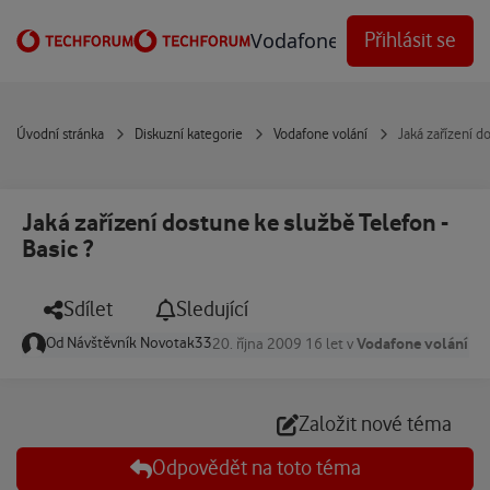
Přejít na obsah
Vodafone Techforum
Přihlásit se
Úvodní stránka
Diskuzní kategorie
Vodafone volání
Jaká zařízení d
Jaká zařízení dostune ke službě Telefon -
Basic ?
Sdílet
Sledující
Od
Návštěvník Novotak33
Vodafone volání
20. října 2009
16 let
v
Založit nové téma
Odpovědět na toto téma