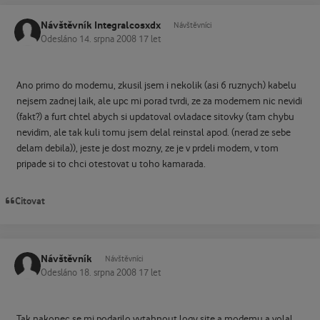
Návštěvník Integralcosxdx
Návštěvníci
Odesláno
14. srpna 2008
17 let
Ano primo do modemu, zkusil jsem i nekolik (asi 6 ruznych) kabelu
nejsem zadnej laik, ale upc mi porad tvrdi, ze za modemem nic nevidi
(fakt?) a furt chtel abych si updatoval ovladace sitovky (tam chybu
nevidim, ale tak kuli tomu jsem delal reinstal apod. (nerad ze sebe
delam debila)), jeste je dost mozny, ze je v prdeli modem, v tom
pripade si to chci otestovat u toho kamarada.
Citovat
Návštěvník
Návštěvníci
Odesláno
18. srpna 2008
17 let
Tak nakonec se mi podarilo vytahnout logy site a modemu a volal