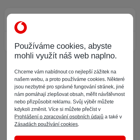
Právě prohlíží tuto stránku
0
Žádný registrovaný uživatel si neprohlíží tuto stránku
Používáme cookies, abyste
mohli využít náš web naplno.
Chceme vám nabídnout co nejlepší zážitek na
našem webu, a proto používáme cookies. Některé
jsou nezbytné pro správné fungování stránek, jiné
nám pomáhají zlepšovat obsah, měřit návštěvnost
nebo přizpůsobit reklamu. Svůj výběr můžete
kdykoli změnit. Více si můžete přečíst v
Prohlášení o zpracování osobních údajů
a také v
Zásadách používání cookies
.