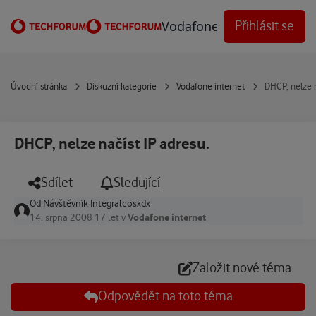
Přejít na obsah
Vodafone Techforum
Přihlásit se
Úvodní stránka
Diskuzní kategorie
Vodafone internet
DHCP, nelze n
DHCP, nelze načíst IP adresu.
Sdílet
Sledující
Od
Návštěvník Integralcosxdx
Vodafone internet
14. srpna 2008
17 let
v
Založit nové téma
Odpovědět na toto téma