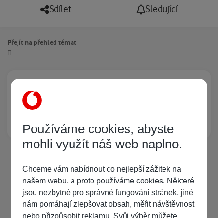
Sdílet
Sledující
Přejít na přehled témat
Právě prohlíží tuto stránku
0
Žádný registrovaný uživatel si neprohlíží tuto stránku
Používáme cookies, abyste
mohli využít náš web naplno.
Chceme vám nabídnout co nejlepší zážitek na
našem webu, a proto používáme cookies. Některé
jsou nezbytné pro správné fungování stránek, jiné
nám pomáhají zlepšovat obsah, měřit návštěvnost
nebo přizpůsobit reklamu. Svůj výběr můžete