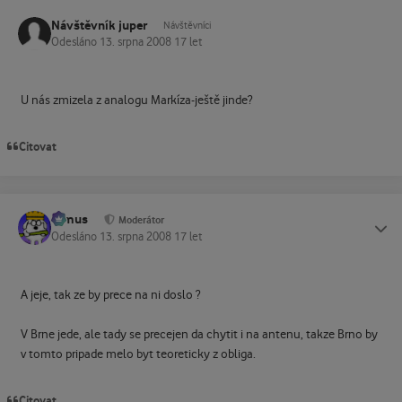
Návštěvník juper
Návštěvníci
Odesláno
13. srpna 2008
17 let
U nás zmizela z analogu Markíza-ještě jinde?
Citovat
tomus
Status
Moderátor
Odesláno
13. srpna 2008
17 let
A jeje, tak ze by prece na ni doslo ?
V Brne jede, ale tady se precejen da chytit i na antenu, takze Brno by
v tomto pripade melo byt teoreticky z obliga.
Citovat