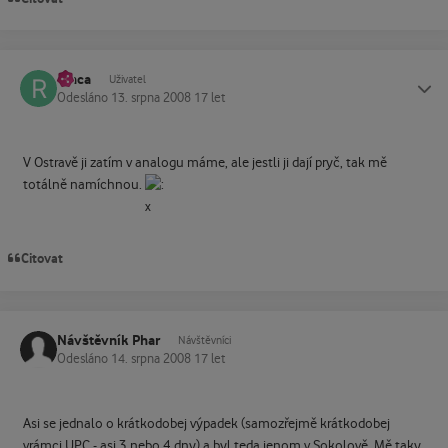
renca
Status
Uživatel
Odesláno
13. srpna 2008
17 let
V Ostravě ji zatím v analogu máme, ale jestli ji dají pryč, tak mě
totálně namíchnou.
Citovat
Návštěvník Phar
Návštěvníci
Odesláno
14. srpna 2008
17 let
Asi se jednalo o krátkodobej výpadek (samozřejmě krátkodobej
vrámci UPC - asi 3 nebo 4 dny) a byl teda jenom v Sokolově. Mě taky