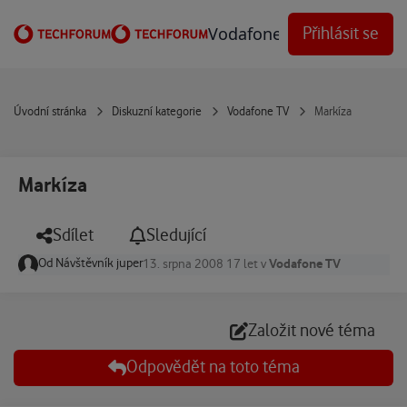
Přejít na obsah
Vodafone Techforum
Přihlásit se
Úvodní stránka
Diskuzní kategorie
Vodafone TV
Markíza
Markíza
Sdílet
Sledující
Od
Návštěvník juper
Vodafone TV
13. srpna 2008
17 let
v
Založit nové téma
Odpovědět na toto téma