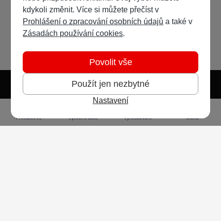
kdykoli změnit. Více si můžete přečíst v
Prohlášení o zpracování osobních údajů
a také v
Zásadách používání cookies
.
Povolit vše
Použít jen nezbytné
Nastavení
Světlý režim
Tmavý režim
Předvolba systému
Jazyk
RSS
Přihlásit se
Vytvořit účet
Vyhledávání
Menu
Ochrana osobních údajů
Cookies
Vodafone Czech Republic a.s.,
nám. Junkových 2808/2, 155 00 - Praha 5,
IČO 25788001, sp. zn. B 6064 vedená u Městského
soudu v Praze
Powered by
Invision Community