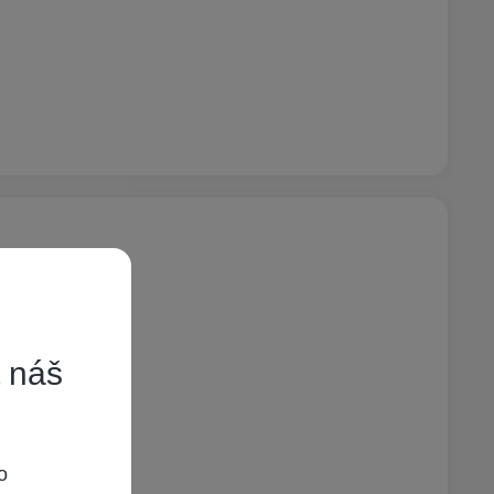
t náš
o