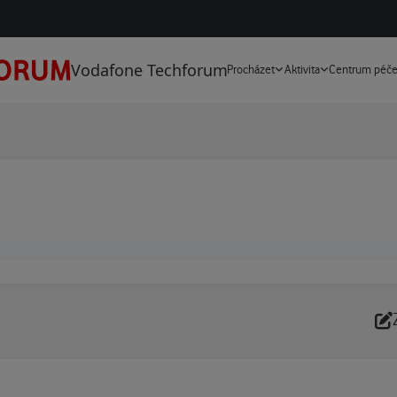
Vodafone Techforum
Procházet
Aktivita
Centrum péč