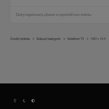
Žádný registrovaný uživatel si neprohlíží tuto stránku
Úvodní stránka
Diskuzní kategorie
Vodafone TV
HBO v 16:9
Světlý režim
Tmavý režim
Předvolba systému