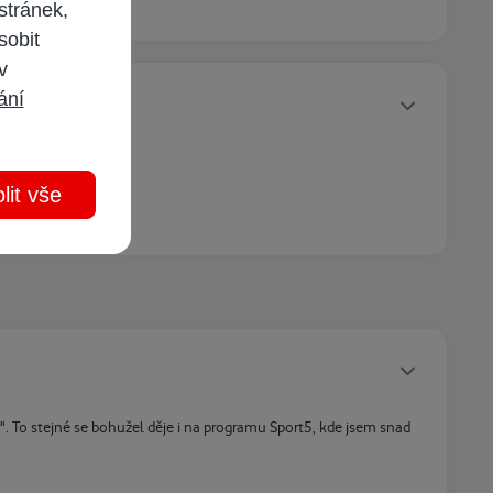
stránek,
sobit
 v
Statusy autora
ání
lit vše
Statusy autora
. To stejné se bohužel děje i na programu Sport5, kde jsem snad