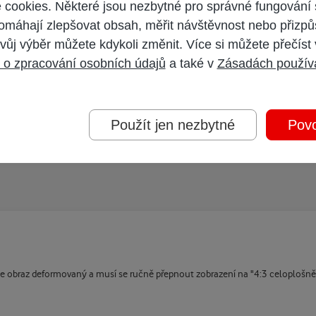
cookies. Některé jsou nezbytné pro správné fungování 
omáhají zlepšovat obsah, měřit návštěvnost nebo přizpů
vůj výběr můžete kdykoli změnit. Více si můžete přečíst
 o zpracování osobních údajů
a také v
Zásadách použív
 vysílá HBO. UPC několikrát proklamovalo, že formát obrazu nemění
Použít jen nezbytné
Povo
je obraz deformovaný a musí se ručně přepnout zobrazení na "4:3 celoplošně"