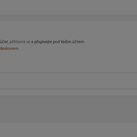
 účet,
přihlaste se
a přispívejte pod Vaším účtem.
oderátorem.