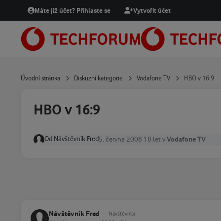
Přejít na obsah
Máte již účet? Přihlaste se
Vytvořit účet
Úvodní stránka
Diskuzní kategorie
Vodafone TV
HBO v 16:9
HBO v 16:9
Od
Návštěvník Fred
Vodafone TV
5. června 2008
18 let
v
Návštěvník Fred
Návštěvníci