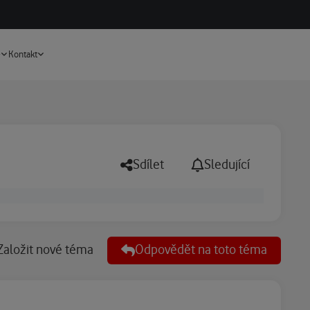
Vyhledávání
e
Kontakt
Sdílet
Sledující
Založit nové téma
Odpovědět na toto téma