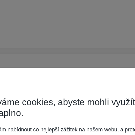
áme cookies, abyste mohli využí
a své TV korigovat...
aplno.
 obrazu, takže to je
box...
 nabídnout co nejlepší zážitek na našem webu, a prot