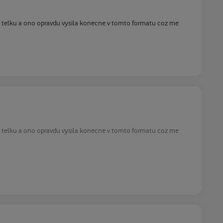
pnu telku a ono opravdu vysila konecne v tomto formatu coz me
pnu telku a ono opravdu vysila konecne v tomto formatu coz me