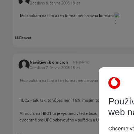
Odesláno
6. června 2008
18 let
Těd koukám na film a ten formát není zrovna korektní
Citovat
Návštěvník omicron
Návštěvníci
Odesláno
7. června 2008
18 let
Těd koukám na film a ten formát není zrovna korektní
Použív
HBO2 - tak, tak, to vůbec není 16:9, musím to přepnutím formátů n
web n
Mimoch. na HBO1 to je vysíláno v letterboxu, kde je logo již uvnitř
evidentně pro UPC odbavováno v pořádku a UPS z toho dělá letter
Chceme vám