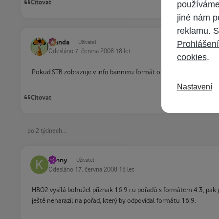
Citovat
používáme 
jiné nám p
reklamu. S
Standa
Uživatel
Prohlášení
Odesláno
7. června 2008
18 let
cookies
.
Pokud STB zobrazuje v info banneru formát obrazu 4:3 tak to tak
Nastavení
Citovat
po 2 týdnech...
kenny
Uživatel
Odesláno
17. června 2008
18 let
HBO2 vysílá bohužel příznak 16:9 i u pořadů s formátem 4:3, pak 
ještě nenarazil na pořad, který by odpovídal formátu 16:9.