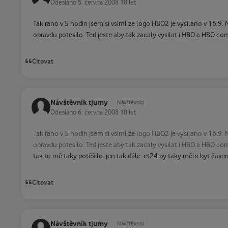
Odesláno
5. června 2008
18 let
Tak rano v 5 hodin jsem si vsiml ze logo HBO2 je vysilano v 16:9
opravdu potesilo. Ted jeste aby tak zacaly vysilat i HBO a HBO c
Citovat
Návštěvník tjurny
Návštěvníci
Odesláno
6. června 2008
18 let
Tak rano v 5 hodin jsem si vsiml ze logo HBO2 je vysilano v 16:9
opravdu potesilo. Ted jeste aby tak zacaly vysilat i HBO a HBO c
tak to mě taky potěšilo. jen tak dále. ct24 by taky mělo byt čase
Citovat
Návštěvník tjurny
Návštěvníci