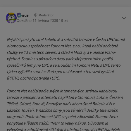
tomus
Status
Moderátor
Odesláno
11. května 2008
18 let
Největší poskytovatel kabelové a satelitní televize v Česku UPC koupí
olomouckou společnost Forcom Net, s.r.o., která nabízí obdobné
služby ve 13 městech severní a střední Moravy a v okrese Praha-
východ. Souhlas s převodem dvou padesátiprocentních podílů
společníků firmy na UPC a se sloučením Forcom Netu s UPC tento
týden vyjádřila souhlas Rada pro rozhlasové a televizní vysílání
(RRTV), obchod potvrdila i UPC.
Forcom Net nabízí podle svých internetových stránek kabelovou
televizi a připojení k internetu například v Olomouci, Lutíně, Českém
Těšíně, Orlové, Krnově, Brandýse nad Labem-Staré Boleslavi či v
Lázních Toušeň. V nabídce firmy jsou téměř tři desítky televizních
programů. Podle informací UPC se počet zákazníků Forcom Netu
pohybuje v řádech tisíců. "Není to velký nákup. Důvodem je
vylepšení a zahušťování sítí," řekl k obchodu mluvčí UPC František