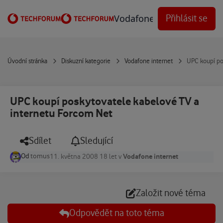
Přejít na obsah
Vodafone Techforum
Přihlásit se
Úvodní stránka
Diskuzní kategorie
Vodafone internet
UPC koupí po
UPC koupí poskytovatele kabelové TV a
internetu Forcom Net
Sdílet
Sledující
Od
tomus
Vodafone internet
11. května 2008
18 let
v
Založit nové téma
Odpovědět na toto téma