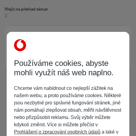
Přejít na přehled témat
Právě prohlíží tuto stránku
0
Žádný registrovaný uživatel si neprohlíží tuto stránku
Používáme cookies, abyste
mohli využít náš web naplno.
Chceme vám nabídnout co nejlepší zážitek na
našem webu, a proto používáme cookies. Některé
jsou nezbytné pro správné fungování stránek, jiné
nám pomáhají zlepšovat obsah, měřit návštěvnost
nebo přizpůsobit reklamu. Svůj výběr můžete
kdykoli změnit. Více si můžete přečíst v
Prohlášení o zpracování osobních údajů
a také v