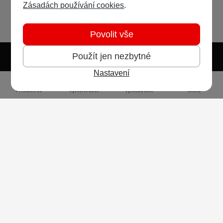
Zásadách používání cookies
.
Povolit vše
Použít jen nezbytné
Nastavení
Světlý režim
Tmavý režim
Předvolba systému
Jazyk
RSS
Přihlásit se
Vytvořit účet
Vyhledávání
Menu
Ochrana osobních údajů
Cookies
Vodafone Czech Republic a.s.,
nám. Junkových 2808/2, 155 00 - Praha 5,
IČO 25788001, sp. zn. B 6064 vedená u Městského
soudu v Praze
Powered by
Invision Community