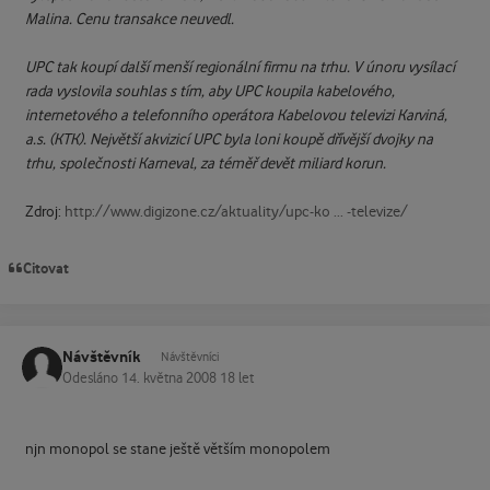
Malina. Cenu transakce neuvedl.
UPC tak koupí další menší regionální firmu na trhu. V únoru vysílací
rada vyslovila souhlas s tím, aby UPC koupila kabelového,
internetového a telefonního operátora Kabelovou televizi Karviná,
a.s. (KTK). Největší akvizicí UPC byla loni koupě dřívější dvojky na
trhu, společnosti Karneval, za téměř devět miliard korun.
Zdroj:
http://www.digizone.cz/aktuality/upc-ko ... -televize/
Citovat
Návštěvník
Návštěvníci
Odesláno
14. května 2008
18 let
njn monopol se stane ještě větším monopolem