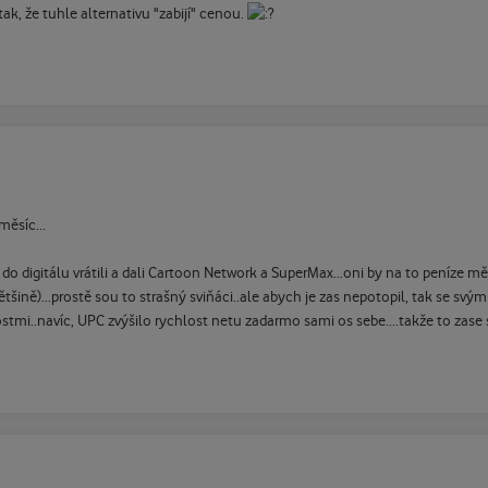
tak, že tuhle alternativu "zabijí" cenou.
měsíc...
 digitálu vrátili a dali Cartoon Network a SuperMax...oni by na to peníze měl
ně)...prostě sou to strašný sviňáci..ale abych je zas nepotopil, tak se svým 
nostmi..navíc, UPC zvýšilo rychlost netu zadarmo sami os sebe....takže to zase