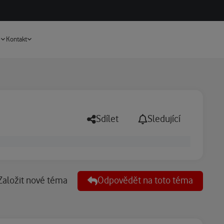
Vyhledávání
e
Kontakt
Sdílet
Sledující
Založit nové téma
Odpovědět na toto téma