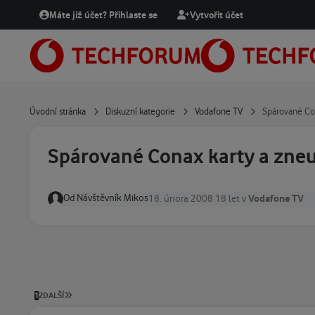
Přejít na obsah
Máte již účet? Přihlaste se
Vytvořit účet
Úvodní stránka
Diskuzní kategorie
Vodafone TV
Spárované Con
Spárované Conax karty a zneu
Od
Návštěvník Mikos
Vodafone TV
18. února 2008
18 let
v
POSLEDNÍ STRÁNKA
1
2
DALŠÍ