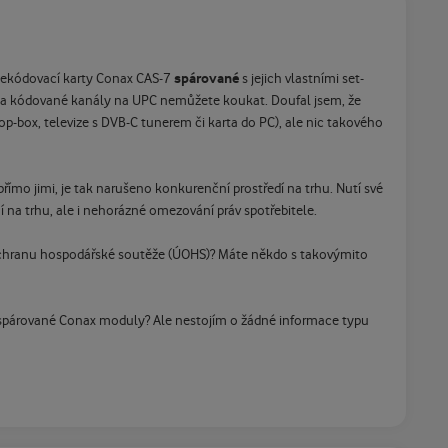
spárované
á dekódovací karty Conax CAS-7
s jejich vlastními set-
 na kódované kanály na UPC nemůžete koukat. Doufal jsem, že
p-box, televize s DVB-C tunerem či karta do PC), ale nic takového
ímo jimi, je tak narušeno konkurenční prostředí na trhu. Nutí své
í na trhu, ale i nehorázné omezování práv spotřebitele.
ro ochranu hospodářské soutěže (ÚOHS)? Máte někdo s takovýmito
espárované Conax moduly? Ale nestojím o žádné informace typu