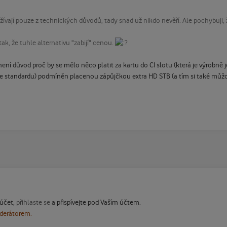
ívají pouze z technických důvodů, tady snad už nikdo nevěří. Ale pochybuji, 
tak, že tuhle alternativu "zabijí" cenou.
í důvod proč by se mělo něco platit za kartu do CI slotu (která je výrobně ješ
sou ve standardu) podmíněn placenou zápůjčkou extra HD STB (a tím si také můž
 účet,
přihlaste se
a přispívejte pod Vaším účtem.
oderátorem.