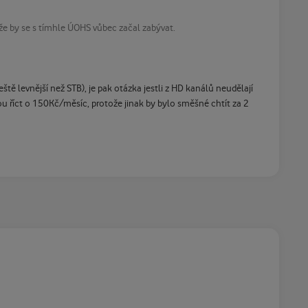
že by se s tímhle ÚOHS vůbec začal zabývat.
tě levnější než STB), je pak otázka jestli z HD kanálů neudělají
ou říct o 150Kč/měsíc, protože jinak by bylo směšné chtít za 2