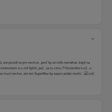
Statusy autora
i, ale prostě se jim nechce...proč by se měli namáhat, když na
internetem si u mě šplhli, pač...za tu cenu ?? Koukněte k o2...u
 se musí nechat..ale ten SuperMax by aspon pridat mohli...