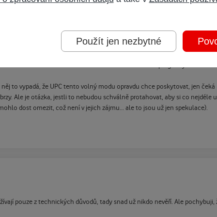
Použít jen nezbytné
Povo
o zákazníka celkem irelevantní, to je jen slovíčkaření (vím, je mezi tím hodně v
strčit do CI slotu libovolného DVB-C tuneru a kódované programy mi budou 
něj to vypadá, že UPC tento volný modu opravdu chce poskytovat, jen čeká na 
brzy. Ale je otázka, jestli to nebudou schválně protahovat, aby si co nejdéle
ohlo dost omezit, což není v jejich zájmu... ale to jsou už jen spekulace).
ívají pouze z technických důvodů, tady snad už nikdo nevěří. Ale pochybuji, 