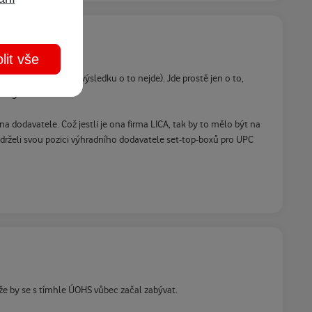
lit vše
elký rozdíl, ale ve výsledku o to nejde). Jde prostě jen o to,
fungovat.
dodavatele. Což jestli je ona firma LICA, tak by to mělo být na
 udrželi svou pozici výhradního dodavatele set-top-boxů pro UPC
že by se s tímhle ÚOHS vůbec začal zabývat.