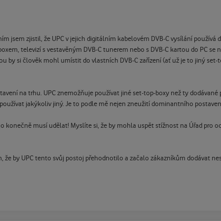
ním jsem zjistil, že UPC v jejich digitálním kabelovém DVB-C vysílání použív
-boxem, televizí s vestavěným DVB-C tunerem nebo s DVB-C kartou do PC se
 si člověk mohl umístit do vlastních DVB-C zařízení (ať už je to jiný set-to
tavení na trhu. UPC znemožňuje používat jiné set-top-boxy než ty dodávané př
 používat jakýkoliv jiný. Je to podle mě nejen zneužití dominantního postaven
 něco konečně musí udělat! Myslíte si, že by mohla uspět stížnost na Úřad p
, že by UPC tento svůj postoj přehodnotilo a začalo zákazníkům dodávat n