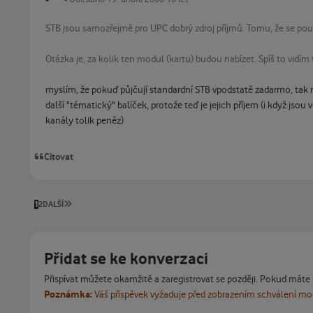
STB jsou samozřejmě pro UPC dobrý zdroj příjmů. Tomu, že se použ
Otázka je, za kolik ten modul (kartu) budou nabízet. Spíš to vidím 
myslím, že pokuď půjčují standardní STB vpodstatě zadarmo, tak nen
další "tématický" balíček, protože teď je jejich příjem (i když j
kanály tolik peněz)
Citovat
POSLEDNÍ STRÁNKA
1
2
DALŠÍ
Přidat se ke konverzaci
Přispívat můžete okamžitě a zaregistrovat se později. Pokud máte
Poznámka:
Váš příspěvek vyžaduje před zobrazením schválení m