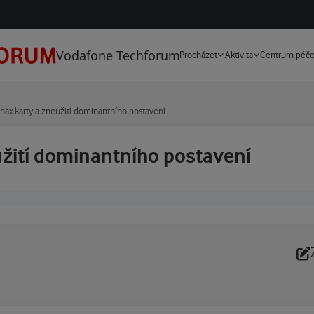
Vodafone Techforum
Procházet
Aktivita
Centrum péč
ax karty a zneužití dominantního postavení
žití dominantního postavení