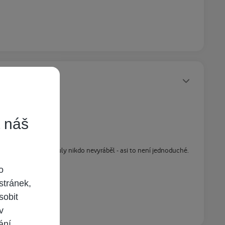
Statusy autora
t náš
této doby tyto moduly nikdo nevyráběl - asi to není jednoduché.
o
stránek,
sobit
 v
ání