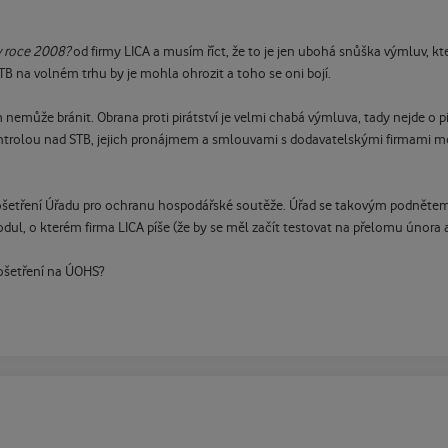
v roce 2008?
od firmy LICA a musím říct, že to je jen ubohá snůška výmluv, kter
B na volném trhu by je mohla ohrozit a toho se oni bojí.
nemůže bránit. Obrana proti pirátství je velmi chabá výmluva, tady nejde o 
í kontrolou nad STB, jejich pronájmem a smlouvami s dodavatelskými firmami m
rošetření Úřadu pro ochranu hospodářské soutěže. Úřad se takovým podnětem
 o kterém firma LICA píše (že by se měl začít testovat na přelomu února a
ošetření na ÚOHS?