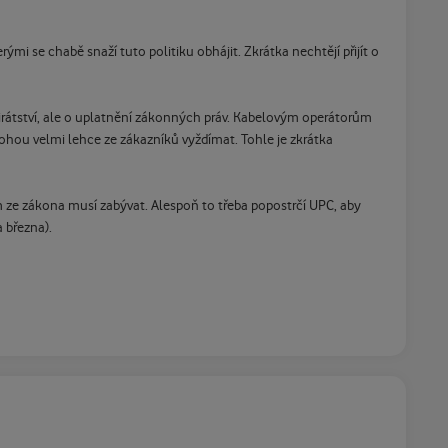
ými se chabě snaží tuto politiku obhájit. Zkrátka nechtějí přijít o
pirátství, ale o uplatnění zákonných práv. Kabelovým operátorům
ohou velmi lehce ze zákazníků vyždímat. Tohle je zkrátka
 ze zákona musí zabývat. Alespoň to třeba popostrčí UPC, aby
 března).