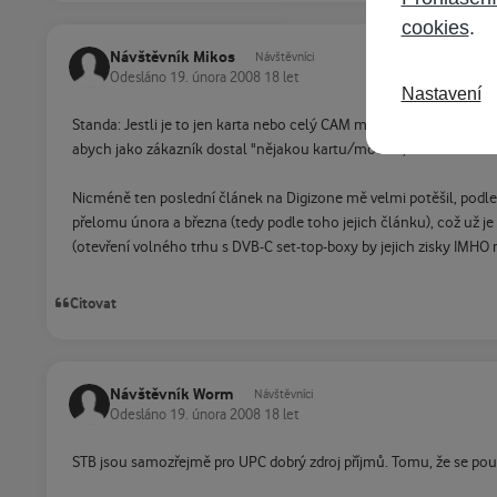
cookies
.
Návštěvník Mikos
Návštěvníci
Odesláno
19. února 2008
18 let
Nastavení
Standa: Jestli je to jen karta nebo celý CAM modul je pro mě jakožt
abych jako zákazník dostal "nějakou kartu/modul", kterou můžu 
Nicméně ten poslední článek na Digizone mě velmi potěšil, podle 
přelomu února a března (tedy podle toho jejich článku), což už je 
(otevření volného trhu s DVB-C set-top-boxy by jejich zisky IMHO m
Citovat
Návštěvník Worm
Návštěvníci
Odesláno
19. února 2008
18 let
STB jsou samozřejmě pro UPC dobrý zdroj příjmů. Tomu, že se použ