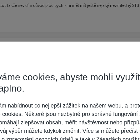
lot takže nevidím důvod přoč bych k ní měl mít ještě nějaký nevzhledný STB
i nepomůže (pouze můj osobní názor).
áme cookies, abyste mohli využí
onax je nebude vyrábět - byl by sám proti sobě.
aplno.
e mluví o CAM modulu, do kterého se vloží UPC karta a vše bude fungovat. Do 
sou min 2 roky
 nabídnout co nejlepší zážitek na našem webu, a prot
cookies. Některé jsou nezbytné pro správné fungování 
//www.digizone.cz/clanky/petr-svej ... lovka-upc/
.
omáhají zlepšovat obsah, měřit návštěvnost nebo přizpů
vůj výběr můžete kdykoli změnit. Více si můžete přečíst
 o zpracování osobních údajů
a také v
Zásadách použív