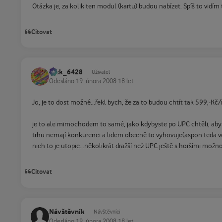
Otázka je, za kolik ten modul (kartu) budou nabízet. Spíš to vidím 
Citovat
Jack_6428
Uživatel
Odesláno
19. února 2008
18 let
Jo, je to dost možné...řekl bych, že za to budou chtít tak 599,-Kč/
je to ale mimochodem to samé, jako kdybyste po UPC chtěli, aby do
trhu nemají konkurenci a lidem obecně to vyhovuje(aspon teda větši
nich to je utopie...několikrát dražší než UPC ještě s horšími mož
Citovat
Návštěvník
Návštěvníci
Odesláno
19. února 2008
18 let