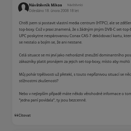
Návštěvník Mikos
Návštěvníci
Odesláno
18. února 2008
18 let
Chtěl jsem si postavit vlastní media centrum (HTPC), ale se zděše
top-boxy. Což v praxi znamená, že s žádným jiným DVB-C set-top
UPC poskytne nespárovanou Conax CAS-7 dekódovací kartu, kterou by
se nestalo a bojím se, že ani nestane.
Celá situace se mi jeví jako nehorázné zneužití dominantního pos
zákazníky platit pronájem za jejich set-top-boxy, místo aby mohli
Můj pohár trpělivosti už přetekl, s touto nepříznivou situací se
stížnostmi zkušenosti?
Nebo v nejlepším případě máte někdo věrohodné informace o tom
"jedna paní povídala", ty jsou bezcenné.
Citovat