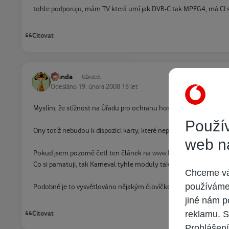
tohle podporuju, mám TV která umí jak DVB-C tak MPEG4, má CI s
Citovat
Standa
Uživatel
Odesláno
19. února 2008
18 let
Myslím, že stížnost na Úřadu pro ochranu hospodářské soutěže t
Použív
Ony totiž nebudou k dispozici karty, které nepotřebují párování. C
web n
Pokud jsem pozorně četl ten článek na
www.lica.cz
, tak v něm s
Co si pamatuji, tak Karneval tyhle moduly také sliboval. a to už j
Chceme vám
používáme 
Podobně je to vysvětlováno nějakým človíčkem z UPC tady
http:
jiné nám p
reklamu. S
Citovat
Prohlášení