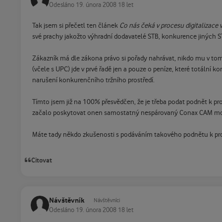
Odesláno
19. února 2008
18 let
Tak jsem si přečetl ten článek
Co nás čeká v procesu digitalizace 
své prachy jakožto výhradní dodavatelé STB, konkurence jiných ST
Zákazník má dle zákona právo si pořady nahrávat, nikdo mu v tom 
(včele s UPC) jde v prvé řadě jen a pouze o peníze, které totáln
narušení konkurenčního tržního prostředí.
Tímto jsem již na 100% přesvědčen, že je třeba podat podnět k p
začalo poskytovat onen samostatný nespárovaný Conax CAM modul,
Máte tady někdo zkušenosti s podáváním takového podnětu k pr
Citovat
Návštěvník
Návštěvníci
Odesláno
19. února 2008
18 let