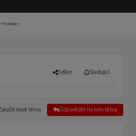
Vyhledávání
e
Kontakt
Sdílet
Sledující
Založit nové téma
Odpovědět na toto téma