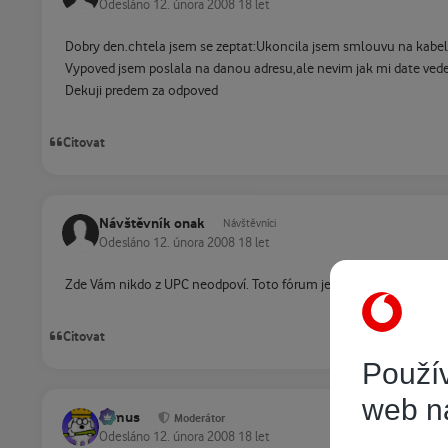
Odesláno
12. února 2008
18 let
Dobry den.chtela jsem se zeptat:Ukoncila jsem smlouvu na kabe
Vypoved jsem poslala na danou adresu,ale nevim jak mi date vedet
Dekuji predem za odpoved
Citovat
Návštěvník onak
Návštěvníci
Odesláno
12. února 2008
18 let
Zde Vám nikdo z UPC neodpoví. Toto fórum je neoficiální. Musíte 
Citovat
Použív
web n
tomus
Moderátor
Odesláno
12. února 2008
18 let