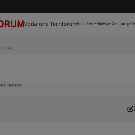
Vodafone Techforum
Procházet
Aktivita
Centrum péč
 smlouvy
ne internet