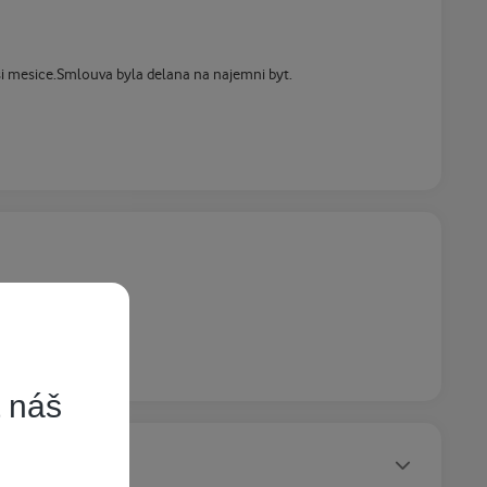
si mesice.Smlouva byla delana na najemni byt.
t náš
Statusy autora