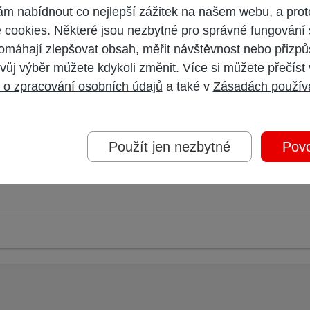
 nabídnout co nejlepší zážitek na našem webu, a prot
k upozornoval mluvci UPC p. Malina.
cookies. Některé jsou nezbytné pro správné fungování 
omáhají zlepšovat obsah, měřit návštěvnost nebo přizpů
vůj výběr můžete kdykoli změnit. Více si můžete přečíst
 o zpracování osobních údajů
a také v
Zásadách použív
 účet,
přihlaste se
a přispívejte pod Vaším účtem.
Použít jen nezbytné
Povo
oderátorem.