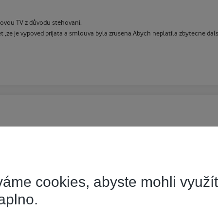
lovou TV z důvodu stehovani.
 ,ze je vypoved prijata a smlouva byla zrusena.Abych neplatila zbytecne dal
poslat dotaz na UPC přes tuto stránku:
http://web.upc.cz/klpoz/cz/
áme cookies, abyste mohli využí
aplno.