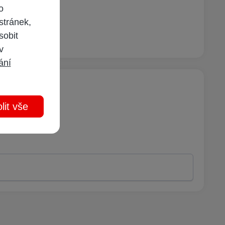
o
stránek,
sobit
 v
ání
lit vše