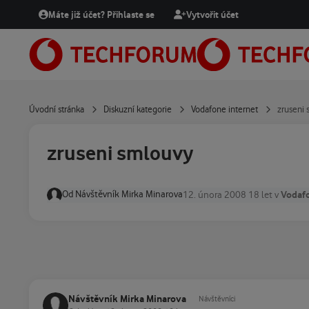
Přejít na obsah
Máte již účet? Přihlaste se
Vytvořit účet
Úvodní stránka
Diskuzní kategorie
Vodafone internet
zruseni
zruseni smlouvy
Od
Návštěvník Mirka Minarova
Vodafo
12. února 2008
18 let
v
Návštěvník Mirka Minarova
Návštěvníci