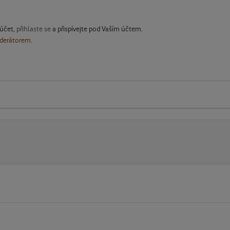
 účet,
přihlaste se
a přispívejte pod Vaším účtem.
oderátorem.