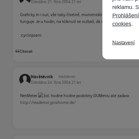
Odesláno
21. října 2004
21 let
reklamu. S
Prohlášení
Graficky in i out, vše taky číselně, momentální stav, průměr, stat
funguje. Je u hodin, na kliknutí se rozbalí, dá se nastavit "stále na
cookies
.
:cyclopsani:
Nastavení
Citovat
Návštěvník
Návštěvníci
Odesláno
24. října 2004
21 let
NetMeter
hodne hodne podobny DUMetru ale zadara
http://readerror.gmxhome.de/