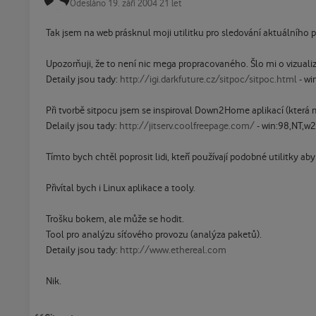
Odesláno
19. září 2004
21 let
Tak jsem na web prásknul moji utilitku pro sledování aktuálního p
Upozorňuji, že to není nic mega propracovaného. Šlo mi o vizuali
Detaily jsou tady:
http://igi.darkfuture.cz/sitpoc/sitpoc.html
- win
Při tvorbě sitpocu jsem se inspiroval Down2Home aplikací (která
Delaily jsou tady:
http://jitserv.coolfreepage.com/
- win:98,NT,w2k
Tímto bych chtěl poprosit lidi, kteří používají podobné utilitky a
Přivítal bych i Linux aplikace a tooly.
Trošku bokem, ale může se hodit.
Tool pro analýzu síťového provozu (analýza paketů).
Detaily jsou tady:
http://www.ethereal.com
Nik.