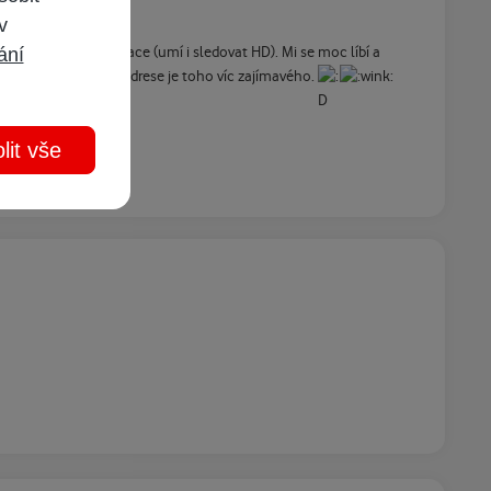
 v
ání
další různé konfigurace (umí i sledovat HD). Mi se moc líbí a
!!!!!!!!!!!!!!!! Na té adrese je toho víc zajímavého.
lit vše