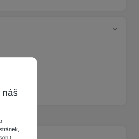
Statusy autora
t náš
o
stránek,
sobit