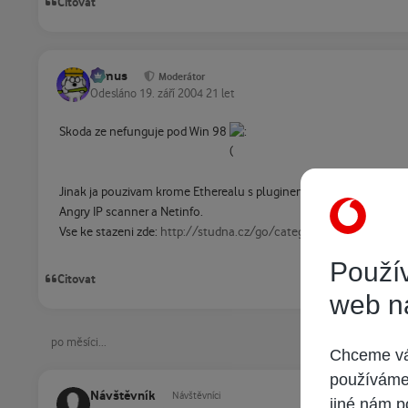
Citovat
tomus
Moderátor
Odesláno
19. září 2004
21 let
Skoda ze nefunguje pod Win 98
Jinak ja pouzivam krome Etherealu s pluginem WinPcap, jeste Tra
Angry IP scanner a Netinfo.
Vse ke stazeni zde:
http://studna.cz/go/category/cid/0608
Použív
Citovat
web n
po měsíci...
Chceme vám
používáme 
Návštěvník
Návštěvníci
jiné nám p