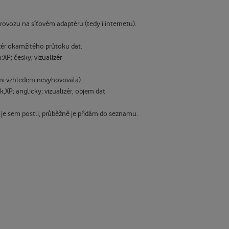
rovozu na síťovém adaptéru (tedy i internetu).
zér okamžitého průtoku dat.
:XP; česky; vizualizér
 mi vzhledem nevyhovovala).
,XP; anglicky; vizualizér, objem dat
by je sem postli, průběžně je přidám do seznamu.