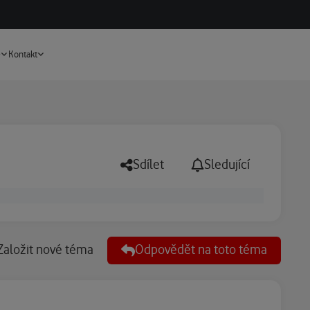
Vyhledávání
e
Kontakt
Sdílet
Sledující
Založit nové téma
Odpovědět na toto téma