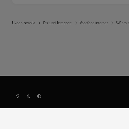
Úvodní stránka
Diskuzní kategorie
Vodafone internet
SW pro s
Světlý režim
Tmavý režim
Předvolba systému
Ochrana osobních údajů
Cookies