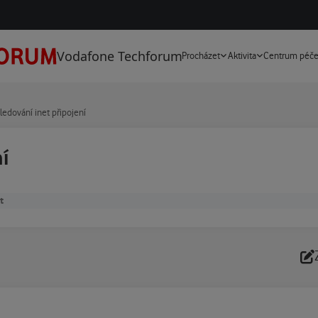
Vodafone Techforum
Procházet
Aktivita
Centrum péč
ledování inet připojení
í
t