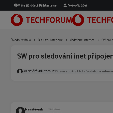
Přejít na obsah
Máte již účet? Přihlaste se
Vytvořit účet
Úvodní stránka
Diskuzní kategorie
Vodafone internet
SW pro s
SW pro sledování inet připojen
Od
Návštěvník tomus
Vodafone interne
19. září 2004
21 let
v
Návštěvník
Návštěvníci