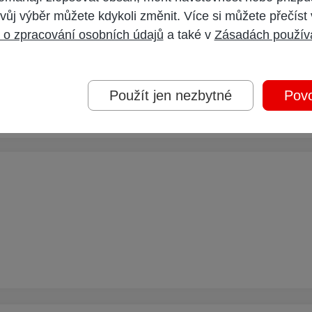
vůj výběr můžete kdykoli změnit. Více si můžete přečíst
 o zpracování osobních údajů
a také v
Zásadách použív
istika, celkem přeneseno, nulování všecho nastavení IP, kterou má sledovat, a 
hoře". Je na:
www.analogx.net
a jmenuje se to Net Stat Live a hlavně JE ZADARMO 
Použít jen nezbytné
Povo