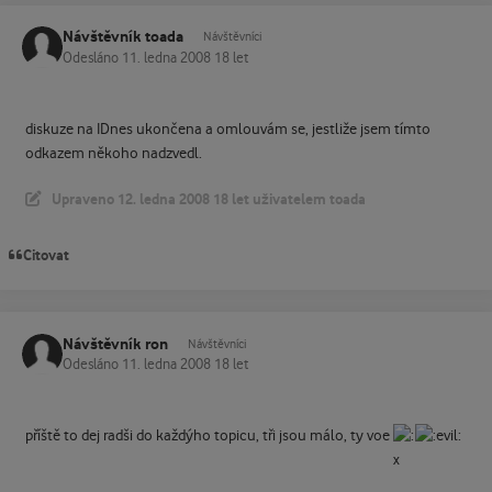
Návštěvník toada
Návštěvníci
Odesláno
11. ledna 2008
18 let
diskuze na IDnes ukončena a omlouvám se, jestliže jsem tímto
odkazem někoho nadzvedl.
Upraveno
12. ledna 2008
18 let
uživatelem toada
Citovat
Návštěvník ron
Návštěvníci
Odesláno
11. ledna 2008
18 let
příště to dej radši do každýho topicu, tři jsou málo, ty voe