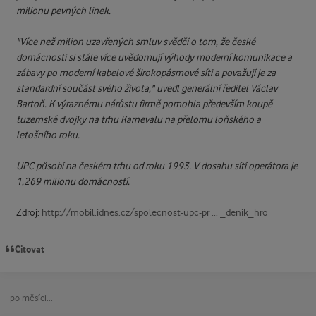
milionu pevných linek.
"Více než milion uzavřených smluv svědčí o tom, že české
domácnosti si stále více uvědomují výhody moderní komunikace a
zábavy po moderní kabelové širokopásmové síti a považují je za
standardní součást svého života," uvedl generální ředitel Václav
Bartoň. K výraznému nárůstu firmě pomohla především koupě
tuzemské dvojky na trhu Karnevalu na přelomu loňského a
letošního roku.
UPC působí na českém trhu od roku 1993. V dosahu sítí operátora je
1,269 milionu domácností.
Zdroj:
http://mobil.idnes.cz/spolecnost-upc-pr ... _denik_hro
Citovat
po měsíci...