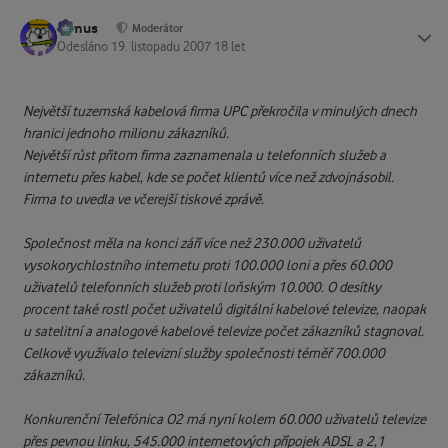
tomus
Status
Moderátor
Odesláno
19. listopadu 2007
18 let
Největší tuzemská kabelová firma UPC překročila v minulých dnech
hranici jednoho milionu zákazníků.
Největší růst přitom firma zaznamenala u telefonních služeb a
internetu přes kabel, kde se počet klientů více než zdvojnásobil.
Firma to uvedla ve včerejší tiskové zprávě.
Společnost měla na konci září více než 230.000 uživatelů
vysokorychlostního internetu proti 100.000 loni a přes 60.000
uživatelů telefonních služeb proti loňským 10.000. O desítky
procent také rostl počet uživatelů digitální kabelové televize, naopak
u satelitní a analogové kabelové televize počet zákazníků stagnoval.
Celkově využívalo televizní služby společnosti téměř 700.000
zákazníků.
Konkurenční Telefónica O2 má nyní kolem 60.000 uživatelů televize
přes pevnou linku, 545.000 internetových přípojek ADSL a 2,1