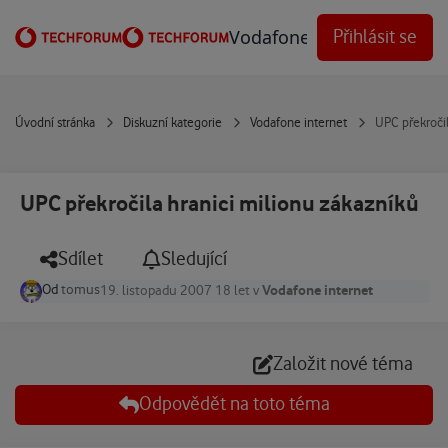
Přejít na obsah
Vodafone Techforum
Přihlásit se
Úvodní stránka
Diskuzní kategorie
Vodafone internet
UPC překročil
UPC překročila hranici milionu zákazníků
Sdílet
Sledující
Od
tomus
Vodafone internet
19. listopadu 2007
18 let
v
Založit nové téma
Odpovědět na toto téma