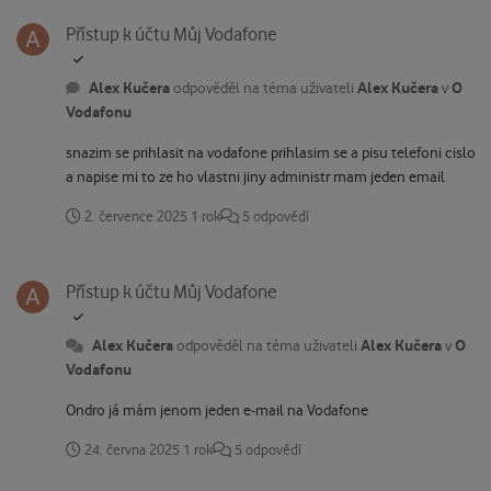
Přístup k účtu Můj Vodafone
Přístup k účtu Můj Vodafone
Alex Kučera
Alex Kučera
O
odpověděl na téma uživateli
v
Vodafonu
snazim se prihlasit na vodafone prihlasim se a pisu telefoni cislo
a napise mi to ze ho vlastni jiny administr mam jeden email
2. července 2025
1 rok
5 odpovědí
Přístup k účtu Můj Vodafone
Přístup k účtu Můj Vodafone
Alex Kučera
Alex Kučera
O
odpověděl na téma uživateli
v
Vodafonu
Ondro já mám jenom jeden e-mail na Vodafone
24. června 2025
1 rok
5 odpovědí