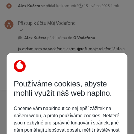
Alex Kučera
se přidal ke komunitě
15. května 2025
1 rok
Přístup k účtu Můj Vodafone
Přístup k účtu Můj Vodafone
Alex Kučera
O Vodafonu
přidal téma do
ja zadam sem na vodafone .cz/mujprofil moje telefoní čislo a
napise mi to ze Snažíte se připojit účet, který patří jinému
administrátorovi.Prosím, požádejte přímo administrátora účtu,
aby vám k němu udělil přístup. ale je to muj ucet
15. května 2025
1 rok
5 odpovědí
Používáme cookies, abyste
mohli využít náš web naplno.
Chceme vám nabídnout co nejlepší zážitek na
našem webu, a proto používáme cookies. Některé
jsou nezbytné pro správné fungování stránek, jiné
nám pomáhají zlepšovat obsah, měřit návštěvnost