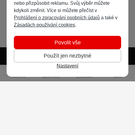
nebo přizpůsobit reklamu. Svůj výběr můžete
kdykoli změnit. Více si můžete přečíst v
Prohlášení o zpracování osobních údajů
a také v
Zásadách používání cookies
.
Povolit vše
Použít jen nezbytné
Nastavení
Světlý režim
Tmavý režim
Předvolba systému
Jazyk
RSS
Přihlásit se
Vytvořit účet
Vyhledávání
Menu
Ochrana osobních údajů
Cookies
Vodafone Czech Republic a.s.,
nám. Junkových 2808/2, 155 00 - Praha 5,
IČO 25788001, sp. zn. B 6064 vedená u Městského
soudu v Praze
Powered by
Invision Community