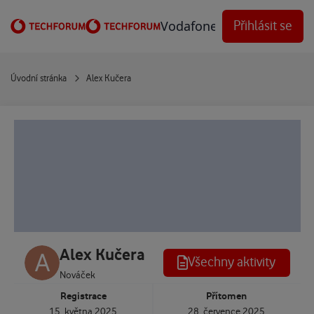
Přejít na obsah
Vodafone Techforum
Přihlásit se
Úvodní stránka
Alex Kučera
Alex Kučera
Všechny aktivity
Nováček
Registrace
Přítomen
15. května 2025
28. července 2025