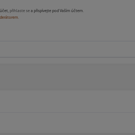
 účet,
přihlaste se
a přispívejte pod Vaším účtem.
oderátorem.