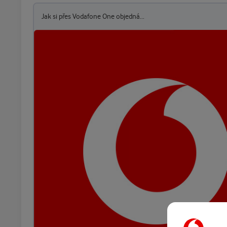
Jak si přes Vodafone One objedná...