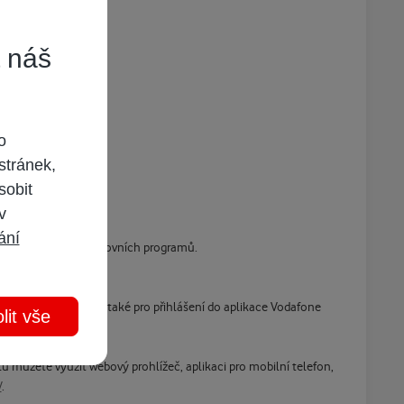
t náš
o
stránek,
sobit
 v
ání
upní více než 15 sportovních programů.
lefonní číslo použít také pro přihlášení do aplikace Vodafone
lit vše
 můžete využít webový prohlížeč, aplikaci pro mobilní telefon,
V
.