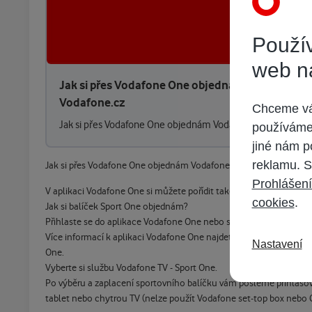
Použív
web n
Jak si přes Vodafone One objednám Vodafone TV
Vodafone.cz
Chceme vám
Jak si přes Vodafone One objednám Vodafone TV?
používáme 
jiné nám p
reklamu. S
Jak si přes Vodafone One objednám Vodafone TV?
Prohlášení
V aplikaci Vodafone One si můžete pořídit také vybranou nabídku
cookies
.
Jak si balíček Sport One objednám?
Přihlaste se do aplikace Vodafone One nebo se do ní zaregistrujte.
Více informací k aplikaci Vodafone One najdete na
této stránce
. 
Nastavení
One.
Vyberte si službu Vodafone TV - Sport One.
Po výběru a zaplacení sportovního balíčku vám pošleme přihlašova
tablet nebo chytrou TV (nelze použít Vodafone set-top box nebo 