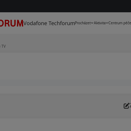
Vodafone Techforum
Procházet
Aktivita
Centrum péč
e TV