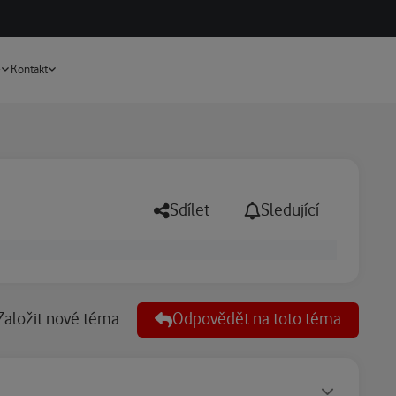
Vyhledávání
e
Kontakt
Sdílet
Sledující
Založit nové téma
Odpovědět na toto téma
Statusy autora