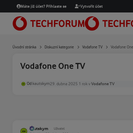
Přejít na obsah
Máte již účet? Přihlaste se
Vytvořit účet
Úvodní stránka
Diskuzní kategorie
Vodafone TV
Vodafone On
Vodafone One TV
Od
kautskym
Vodafone TV
29. dubna 2025
1 rok
v
kautskym
Uživatel