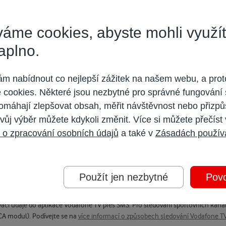
áme cookies, abyste mohli využí
aplno.
? -
 nabídnout co nejlepší zážitek na našem webu, a prot
cookies. Některé jsou nezbytné pro správné fungování 
omáhají zlepšovat obsah, měřit návštěvnost nebo přizpů
vůj výběr můžete kdykoli změnit. Více si můžete přečíst
 o zpracování osobních údajů
a také v
Zásadách použív
 Vodafone TV. Aktuálně si můžete pořídit
balíček Sport One
, který vám zpříst
Pokud využíváte také aplikaci Můj Vodafone, není možné stejný e-mail nebo te
Použít jen nezbytné
Povo
cí údaje do aplikace Vodafone TV přes SMS. Pro sledování sportovních kanálů
CA modul). Podívejte se na
více informací o způsobech sledování Vodafone T