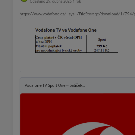
Odesláno
29. dubna 2025
1 rok
https://www.vodafone.cz/_sys_/FileStorage/download/1/794/pre
Vodafone TV Sport One – balíček...