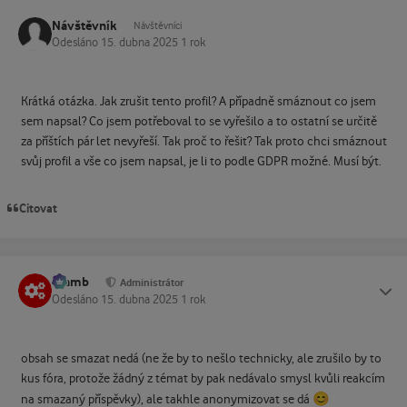
Návštěvník
Návštěvníci
Odesláno
15. dubna 2025
1 rok
Krátká otázka. Jak zrušit tento profil? A případně smáznout co jsem
sem napsal? Co jsem potřeboval to se vyřešilo a to ostatní se určitě
za příštích pár let nevyřeší. Tak proč to řešit? Tak proto chci smáznout
svůj profil a vše co jsem napsal, je li to podle GDPR možné. Musí být.
Citovat
Slamb
Status
Administrátor
Odesláno
15. dubna 2025
1 rok
obsah se smazat nedá (ne že by to nešlo technicky, ale zrušilo by to
kus fóra, protože žádný z témat by pak nedávalo smysl kvůli reakcím
😊
na smazaný příspěvky), ale takhle anonymizovat se dá