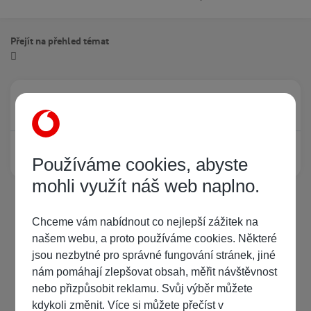
Přejít na přehled témat
Právě prohlíží tuto stránku
0
Žádný registrovaný uživatel si neprohlíží tuto stránku
Používáme cookies, abyste
mohli využít náš web naplno.
Chceme vám nabídnout co nejlepší zážitek na
našem webu, a proto používáme cookies. Některé
jsou nezbytné pro správné fungování stránek, jiné
nám pomáhají zlepšovat obsah, měřit návštěvnost
nebo přizpůsobit reklamu. Svůj výběr můžete
kdykoli změnit. Více si můžete přečíst v