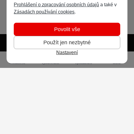
Prohlášení o zpracování osobních údajů
a také v
Zásadách používání cookies
.
Povolit vše
Použít jen nezbytné
Nastavení
Světlý režim
Tmavý režim
Předvolba systému
Jazyk
RSS
Přihlásit se
Vytvořit účet
Vyhledávání
Menu
Ochrana osobních údajů
Cookies
Vodafone Czech Republic a.s.,
nám. Junkových 2808/2, 155 00 - Praha 5,
IČO 25788001, sp. zn. B 6064 vedená u Městského
soudu v Praze
Powered by
Invision Community