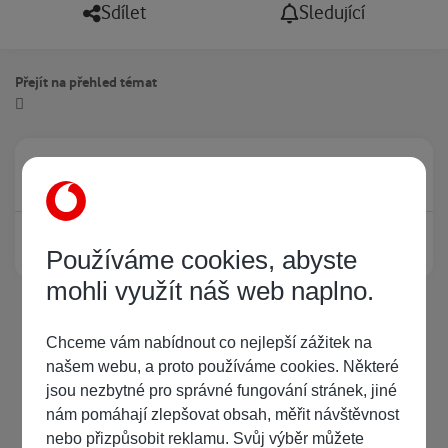
Sdílet
Sledující
Přejít na přehled témat
Právě prohlíží tuto stránku
0
Žádný registrovaný uživatel si neprohlíží tuto stránku
Používáme cookies, abyste
mohli využít náš web naplno.
Chceme vám nabídnout co nejlepší zážitek na
našem webu, a proto používáme cookies. Některé
jsou nezbytné pro správné fungování stránek, jiné
nám pomáhají zlepšovat obsah, měřit návštěvnost
nebo přizpůsobit reklamu. Svůj výběr můžete