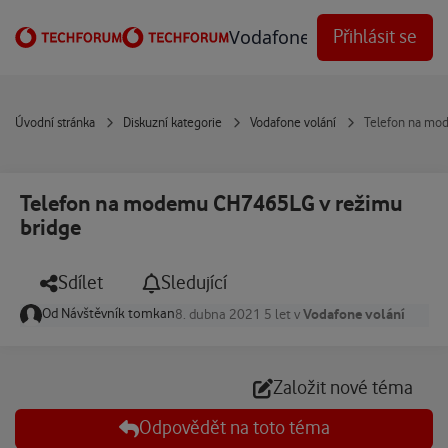
Přejít na obsah
Vodafone Techforum
Přihlásit se
Úvodní stránka
Diskuzní kategorie
Vodafone volání
Telefon na mo
Telefon na modemu CH7465LG v režimu
bridge
Sdílet
Sledující
Od
Návštěvník tomkan
Vodafone volání
8. dubna 2021
5 let
v
Založit nové téma
Odpovědět na toto téma