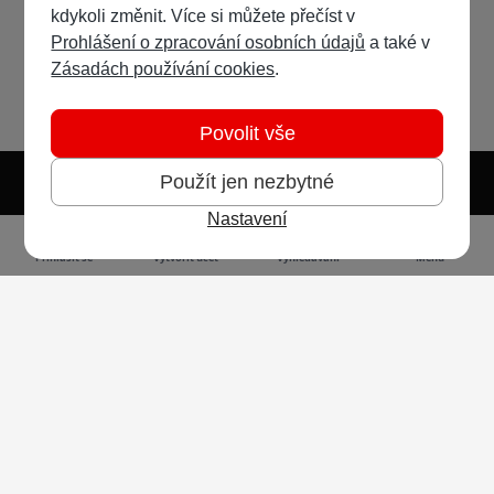
kdykoli změnit. Více si můžete přečíst v
Prohlášení o zpracování osobních údajů
a také v
Zásadách používání cookies
.
Povolit vše
Použít jen nezbytné
Nastavení
Světlý režim
Tmavý režim
Předvolba systému
Jazyk
RSS
Přihlásit se
Vytvořit účet
Vyhledávání
Menu
Ochrana osobních údajů
Cookies
Vodafone Czech Republic a.s.,
nám. Junkových 2808/2, 155 00 - Praha 5,
IČO 25788001, sp. zn. B 6064 vedená u Městského
soudu v Praze
Powered by
Invision Community