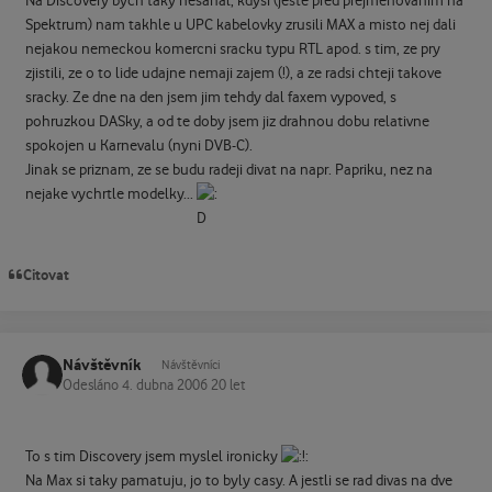
Na Discovery bych taky nešahal, kdysi (ještě před přejmenováním na
Spektrum) nam takhle u UPC kabelovky zrusili MAX a misto nej dali
nejakou nemeckou komercni sracku typu RTL apod. s tim, ze pry
zjistili, ze o to lide udajne nemaji zajem (!), a ze radsi chteji takove
sracky. Ze dne na den jsem jim tehdy dal faxem vypoved, s
pohruzkou DASky, a od te doby jsem jiz drahnou dobu relativne
spokojen u Karnevalu (nyni DVB-C).
Jinak se priznam, ze se budu radeji divat na napr. Papriku, nez na
nejake vychrtle modelky...
Citovat
Návštěvník
Návštěvníci
Odesláno
4. dubna 2006
20 let
To s tim Discovery jsem myslel ironicky
Na Max si taky pamatuju, jo to byly casy. A jestli se rad divas na dve