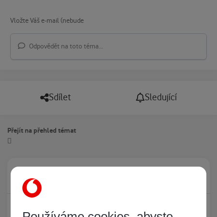
Odpovědět na toto téma...
Sdílet
Sledující
Přejít na přehled témat
Právě prohlíží tuto stránku
0
Žádný registrovaný uživatel si neprohlíží tuto stránku
Používáme cookies, abyste