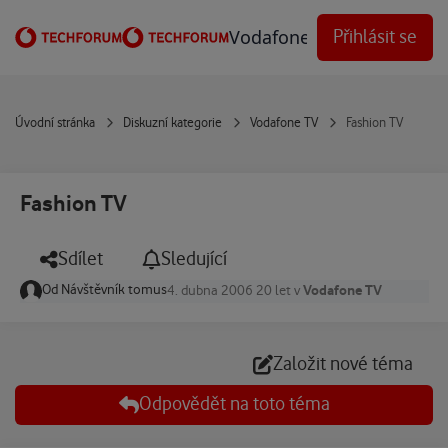
Přejít na obsah
Vodafone Techforum
Přihlásit se
Úvodní stránka
Diskuzní kategorie
Vodafone TV
Fashion TV
Fashion TV
Sdílet
Sledující
Od
Návštěvník tomus
Vodafone TV
4. dubna 2006
20 let
v
Založit nové téma
Odpovědět na toto téma