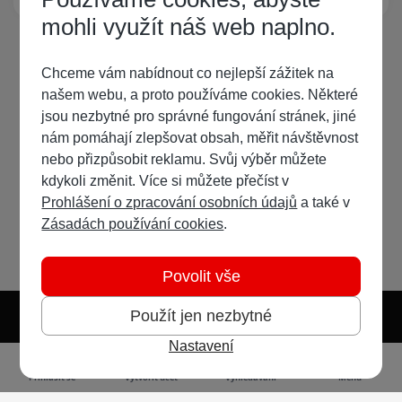
mohli využít náš web naplno.
Chceme vám nabídnout co nejlepší zážitek na
našem webu, a proto používáme cookies. Některé
jsou nezbytné pro správné fungování stránek, jiné
nám pomáhají zlepšovat obsah, měřit návštěvnost
nebo přizpůsobit reklamu. Svůj výběr můžete
kdykoli změnit. Více si můžete přečíst v
Prohlášení o zpracování osobních údajů
a také v
Zásadách používání cookies
.
Povolit vše
Použít jen nezbytné
Nastavení
Světlý režim
Tmavý režim
Předvolba systému
Jazyk
RSS
Přihlásit se
Vytvořit účet
Vyhledávání
Menu