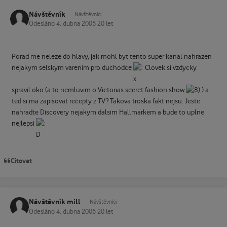
Návštěvník
Návštěvníci
Odesláno
4. dubna 2006
20 let
Porad me neleze do hlavy, jak mohl byt tento super kanal nahrazen
nejakym selskym varenim pro duchodce
Clovek si vzdycky
spravil oko (a to nemluvim o Victorias secret fashion show
) a
ted si ma zapisovat recepty z TV? Takova troska fakt nejsu. Jeste
nahradte Discovery nejakym dalsim Hallmarkem a bude to uplne
nejlepsi
Citovat
Návštěvník mill
Návštěvníci
Odesláno
4. dubna 2006
20 let