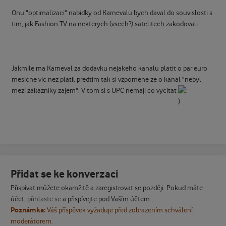
Onu "optimalizaci" nabidky od Karnevalu bych daval do souvislosti s
tim, jak Fashion TV na nekterych (vsech?) satelitech zakodovali.
Jakmile ma Karneval za dodavku nejakeho kanalu platit o par euro
mesicne vic nez platil predtim tak si vzpomene ze o kanal "nebyl
mezi zakazniky zajem". V tom si s UPC nemaji co vycitat
Přidat se ke konverzaci
Přispívat můžete okamžitě a zaregistrovat se později. Pokud máte
účet,
přihlaste se
a přispívejte pod Vaším účtem.
Poznámka:
Váš příspěvek vyžaduje před zobrazením schválení
moderátorem.