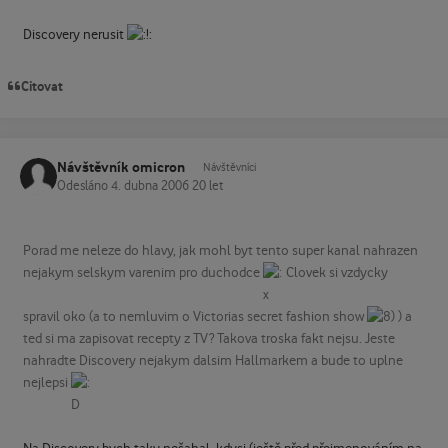
Discovery nerusit
Citovat
Návštěvník omicron
Návštěvníci
Odesláno
4. dubna 2006
20 let
Porad me neleze do hlavy, jak mohl byt tento super kanal nahrazen
nejakym selskym varenim pro duchodce
Clovek si vzdycky
spravil oko (a to nemluvim o Victorias secret fashion show
) a
ted si ma zapisovat recepty z TV? Takova troska fakt nejsu. Jeste
nahradte Discovery nejakym dalsim Hallmarkem a bude to uplne
nejlepsi