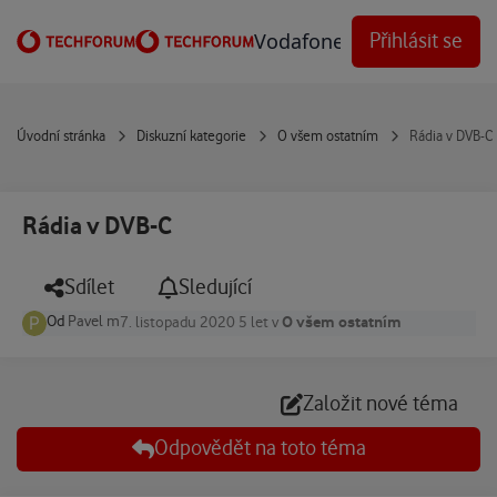
Přejít na obsah
Vodafone Techforum
Přihlásit se
Úvodní stránka
Diskuzní kategorie
O všem ostatním
Rádia v DVB-C
Rádia v DVB-C
Sdílet
Sledující
Od
Pavel m
O všem ostatním
7. listopadu 2020
5 let
v
Založit nové téma
Odpovědět na toto téma