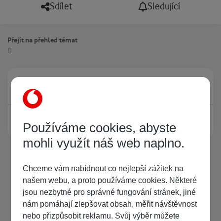
Sdílet
Sledující
Přejít na přehled témat
Právě prohlíží tuto stránku
0
Žádný registrovaný uživatel si neprohlíží tuto stránku
Používáme cookies, abyste
mohli využít náš web naplno.
Chceme vám nabídnout co nejlepší zážitek na
našem webu, a proto používáme cookies. Některé
jsou nezbytné pro správné fungování stránek, jiné
nám pomáhají zlepšovat obsah, měřit návštěvnost
nebo přizpůsobit reklamu. Svůj výběr můžete