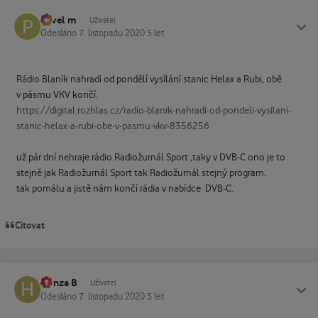
Pavel m
Status
Uživatel
Odesláno
7. listopadu 2020
5 let
Rádio Blaník nahradí od pondělí vysílání stanic Helax a Rubi, obě
v pásmu VKV končí.
https://digital.rozhlas.cz/radio-blanik-nahradi-od-pondeli-vysilani-
stanic-helax-a-rubi-obe-v-pasmu-vkv-8356256
už pár dní nehraje rádio Radiožurnál Sport
,taky v DVB-C ono je to
stejně jak Radiožurnál Sport tak Radiožurnál stejný program.
tak pomálu a jistě nám končí rádia v nabídce DVB-C.
Citovat
Honza B
Status
Uživatel
Odesláno
7. listopadu 2020
5 let