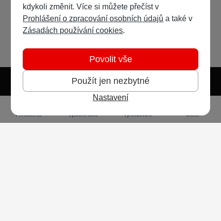
kdykoli změnit. Více si můžete přečíst v
Prohlášení o zpracování osobních údajů
a také v
Zásadách používání cookies
.
Povolit vše
Použít jen nezbytné
Nastavení
Světlý režim
Tmavý režim
Předvolba systému
Jazyk
RSS
Přihlásit se
Vytvořit účet
Vyhledávání
Menu
Ochrana osobních údajů
Cookies
Vodafone Czech Republic a.s.,
nám. Junkových 2808/2, 155 00 - Praha 5,
IČO 25788001, sp. zn. B 6064 vedená u Městského
soudu v Praze
Powered by
Invision Community