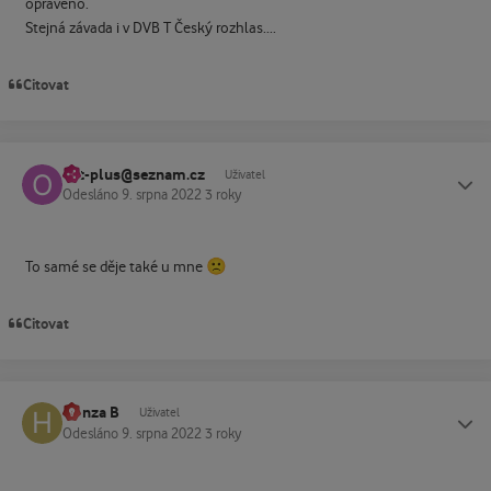
opraveno.
Stejná závada i v DVB T Český rozhlas....
Citovat
ost-plus@seznam.cz
Status
Uživatel
Odesláno
9. srpna 2022
3 roky
🙁
To samé se děje také u mne
Citovat
Honza B
Status
Uživatel
Odesláno
9. srpna 2022
3 roky