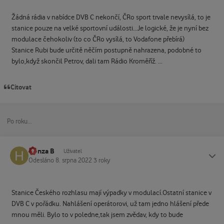
Žádná rádia v nabídce DVB C nekončí, ČRo sport trvale nevysílá, to je
stanice pouze na velké sportovní události...Je logické, že je nyní bez
modulace čehokoliv (to co ČRo vysílá, to Vodafone přebírá)
Stanice Rubi bude určitě něčím postupně nahrazena, podobné to
bylo,když skončil Petrov, dali tam Rádio Kroměříž. ...
Citovat
Po roku...
Honza B
Status
Uživatel
Odesláno
8. srpna 2022
3 roky
Stanice Českého rozhlasu mají výpadky v modulací.Ostatní stanice v
DVB C v pořádku. Nahlášení operátorovi, už tam jedno hlášení přede
mnou měli. Bylo to v poledne,tak jsem zvědav, kdy to bude