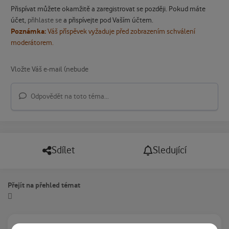
Přispívat můžete okamžitě a zaregistrovat se později. Pokud máte
účet,
přihlaste se
a přispívejte pod Vaším účtem.
Poznámka:
Váš příspěvek vyžaduje před zobrazením schválení
moderátorem.
Odpovědět na toto téma...
Sdílet
Sledující
Přejít na přehled témat