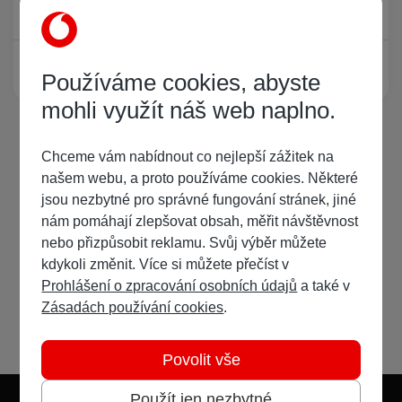
Právě prohlíží tuto stránku
0
Žádný registrovaný uživatel si neprohlíží tuto stránku
Používáme cookies, abyste
mohli využít náš web naplno.
Chceme vám nabídnout co nejlepší zážitek na
našem webu, a proto používáme cookies. Některé
jsou nezbytné pro správné fungování stránek, jiné
nám pomáhají zlepšovat obsah, měřit návštěvnost
nebo přizpůsobit reklamu. Svůj výběr můžete
kdykoli změnit. Více si můžete přečíst v
Prohlášení o zpracování osobních údajů
a také v
Zásadách používání cookies
.
Povolit vše
Použít jen nezbytné