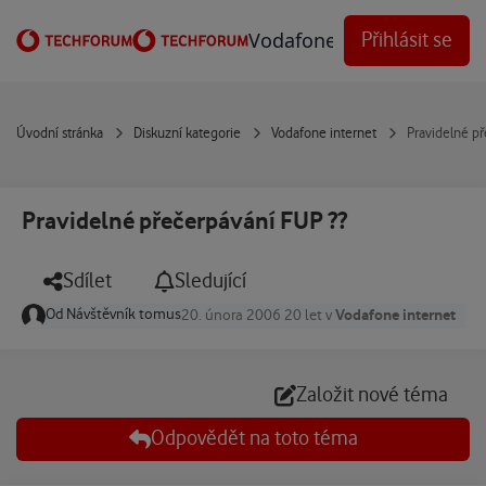
Přejít na obsah
Vodafone Techforum
Přihlásit se
Úvodní stránka
Diskuzní kategorie
Vodafone internet
Pravidelné p
Pravidelné přečerpávání FUP ??
Sdílet
Sledující
Od
Návštěvník tomus
Vodafone internet
20. února 2006
20 let
v
Založit nové téma
Odpovědět na toto téma