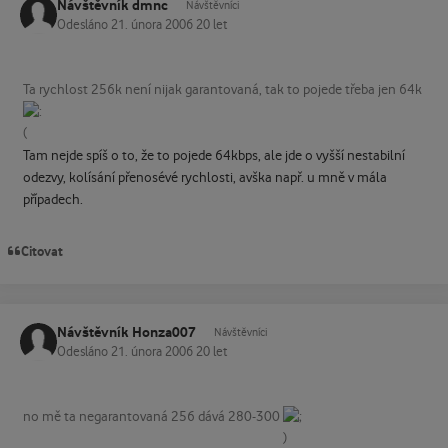
Návštěvník dmnc
Návštěvníci
Odesláno
21. února 2006
20 let
Ta rychlost 256k není nijak garantovaná, tak to pojede třeba jen 64k
Tam nejde spíš o to, že to pojede 64kbps, ale jde o vyšší nestabilní
odezvy, kolísání přenosévé rychlosti, avška např. u mně v mála
případech.
Citovat
Návštěvník Honza007
Návštěvníci
Odesláno
21. února 2006
20 let
no mě ta negarantovaná 256 dává 280-300