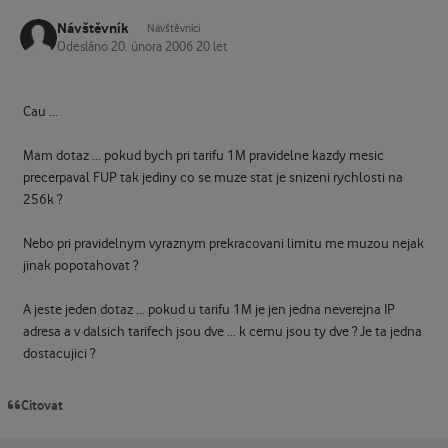
Návštěvník
Návštěvníci
Odesláno
20. února 2006
20 let
Cau ...
Mam dotaz ... pokud bych pri tarifu 1M pravidelne kazdy mesic
precerpaval FUP tak jediny co se muze stat je snizeni rychlosti na
256k ?
Nebo pri pravidelnym vyraznym prekracovani limitu me muzou nejak
jinak popotahovat ?
A jeste jeden dotaz ... pokud u tarifu 1M je jen jedna neverejna IP
adresa a v dalsich tarifech jsou dve ... k cemu jsou ty dve ? Je ta jedna
dostacujici ?
Citovat