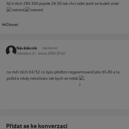
Až ti těch 280-300 pojede 28-30 tak chci videt jestli se budeš smát
Citovat
Návštěvník
Návštěvníci
Odesláno
21. února 2006
20 let
no mě i těch 64/32 co bylo předtim negarantovaně jelo 65-80 a to
pořád a nikdy nekolísalo tak bych se nebál
Přidat se ke konverzaci