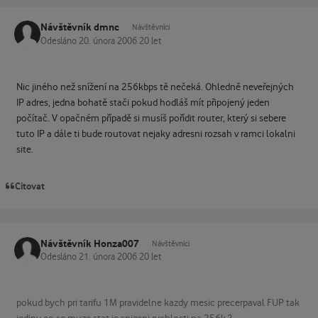
Návštěvník dmnc
Návštěvníci
Odesláno
20. února 2006
20 let
Nic jiného než snížení na 256kbps tě nečeká. Ohledně neveřejných
IP adres, jedna bohatě stači pokud hodláš mít připojený jeden
počítač. V opačném případě si musíš pořídit router, který si sebere
tuto IP a dále ti bude routovat nejaky adresni rozsah v ramci lokalni
site.
Citovat
Návštěvník Honza007
Návštěvníci
Odesláno
21. února 2006
20 let
pokud bych pri tarifu 1M pravidelne kazdy mesic precerpaval FUP tak