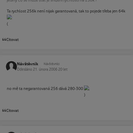
jediny co se muze stat je snizeni rychlosti na 256k ?
Ta rychlost 256k není nijak garantovaná, tak to pojede třeba jen 64k
Citovat
Návštěvník
Návštěvníci
Odesláno
21. února 2006
20 let
no mě ta negarantovaná 256 dává 280-300
Citovat