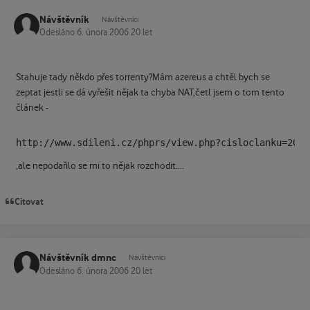
Návštěvník
Návštěvníci
Odesláno
6. února 2006
20 let
Stahuje tady někdo přes torrenty?Mám azereus a chtěl bych se
zeptat jestli se dá vyřešit nějak ta chyba NAT,četl jsem o tom tento
článek -
http://www.sdileni.cz/phprs/view.php?cisloclanku=2005
,ale nepodařilo se mi to nějak rozchodit....
Citovat
Návštěvník dmnc
Návštěvníci
Odesláno
6. února 2006
20 let