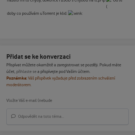
házelo mi to chyby, dokonce i BSOD s chybou na tcp/ip
Od té
doby co používám uTorrent je klid.
Přidat se ke konverzaci
Přispívat můžete okamžitě a zaregistrovat se později. Pokud máte
účet,
přihlaste se
a přispívejte pod Vaším účtem.
Poznámka:
Váš příspěvek vyžaduje před zobrazením schválení
moderátorem.
Odpovědět na toto téma...