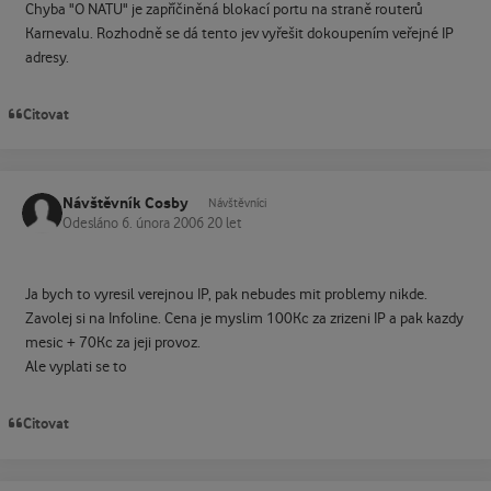
Chyba "O NATU" je zapříčiněná blokací portu na straně routerů
Karnevalu. Rozhodně se dá tento jev vyřešit dokoupením veřejné IP
adresy.
Citovat
Návštěvník Cosby
Návštěvníci
Odesláno
6. února 2006
20 let
Ja bych to vyresil verejnou IP, pak nebudes mit problemy nikde.
Zavolej si na Infoline. Cena je myslim 100Kc za zrizeni IP a pak kazdy
mesic + 70Kc za jeji provoz.
Ale vyplati se to
Citovat