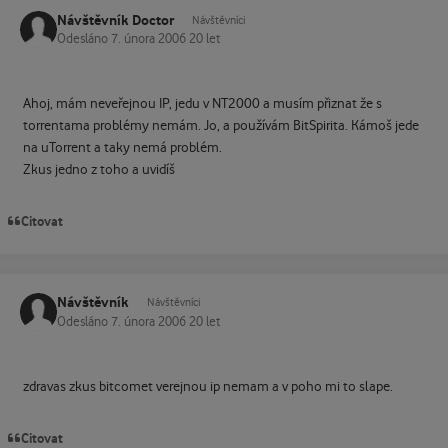
Návštěvník Doctor
Návštěvníci
Odesláno
7. února 2006
20 let
Ahoj, mám neveřejnou IP, jedu v NT2000 a musím přiznat že s
torrentama problémy nemám. Jo, a používám BitSpirita. Kámoš jede
na uTorrent a taky nemá problém.
Zkus jedno z toho a uvidíš
Citovat
Návštěvník
Návštěvníci
Odesláno
7. února 2006
20 let
zdravas zkus bitcomet verejnou ip nemam a v poho mi to slape.
Citovat