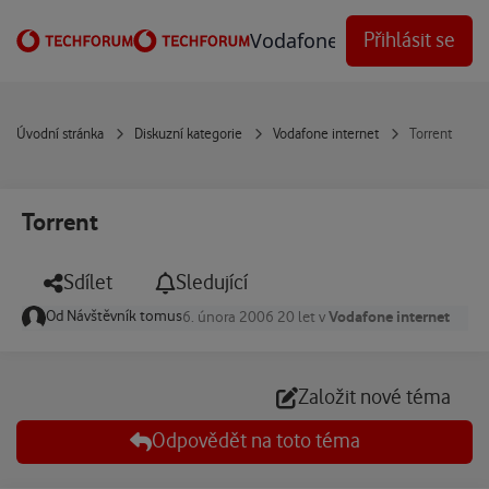
Přejít na obsah
Vodafone Techforum
Přihlásit se
Úvodní stránka
Diskuzní kategorie
Vodafone internet
Torrent
Torrent
Sdílet
Sledující
Od
Návštěvník tomus
Vodafone internet
6. února 2006
20 let
v
Založit nové téma
Odpovědět na toto téma