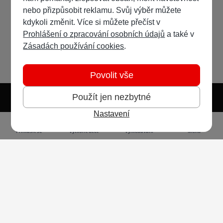
nebo přizpůsobit reklamu. Svůj výběr můžete
kdykoli změnit. Více si můžete přečíst v
Prohlášení o zpracování osobních údajů
a také v
Zásadách používání cookies
.
Povolit vše
Použít jen nezbytné
Nastavení
Světlý režim
Tmavý režim
Předvolba systému
Jazyk
RSS
Přihlásit se
Vytvořit účet
Vyhledávání
Menu
Ochrana osobních údajů
Cookies
Vodafone Czech Republic a.s.,
nám. Junkových 2808/2, 155 00 - Praha 5,
IČO 25788001, sp. zn. B 6064 vedená u Městského
soudu v Praze