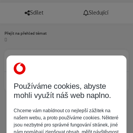
Sdílet
Sledující
Přejít na přehled témat
Právě prohlíží tuto stránku
0
Žádný registrovaný uživatel si neprohlíží tuto stránku
Používáme cookies, abyste
mohli využít náš web naplno.
Chceme vám nabídnout co nejlepší zážitek na
našem webu, a proto používáme cookies. Některé
jsou nezbytné pro správné fungování stránek, jiné
nám pomáhají zlepšovat obsah, měřit návštěvnost