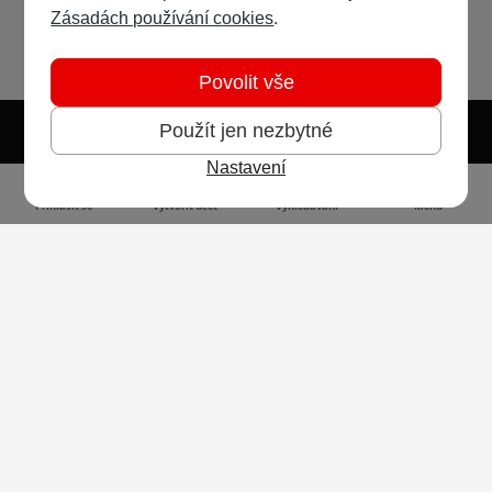
Zásadách používání cookies
.
Povolit vše
Použít jen nezbytné
Nastavení
Světlý režim
Tmavý režim
Předvolba systému
Jazyk
RSS
Přihlásit se
Vytvořit účet
Vyhledávání
Menu
Ochrana osobních údajů
Cookies
Vodafone Czech Republic a.s.,
nám. Junkových 2808/2, 155 00 - Praha 5,
IČO 25788001, sp. zn. B 6064 vedená u Městského
soudu v Praze
Powered by
Invision Community