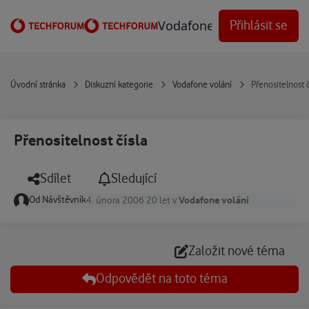
Přejít na obsah
Vodafone Techforum
Přihlásit se
Úvodní stránka
Diskuzní kategorie
Vodafone volání
Přenositelnost č
Přenositelnost čísla
Sdílet
Sledující
Od
Návštěvník
Vodafone volání
4. února 2006
20 let
v
Založit nové téma
Odpovědět na toto téma