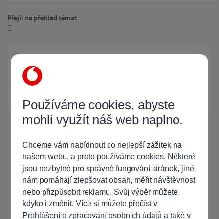
Přejít na přehled témat
Právě prohlíží tuto stránku
0
Žádný registrovaný uživatel si neprohlíží tuto stránku
Používáme cookies, abyste
mohli využít náš web naplno.
Chceme vám nabídnout co nejlepší zážitek na
našem webu, a proto používáme cookies. Některé
jsou nezbytné pro správné fungování stránek, jiné
nám pomáhají zlepšovat obsah, měřit návštěvnost
nebo přizpůsobit reklamu. Svůj výběr můžete
kdykoli změnit. Více si můžete přečíst v
Prohlášení o zpracování osobních údajů
a také v