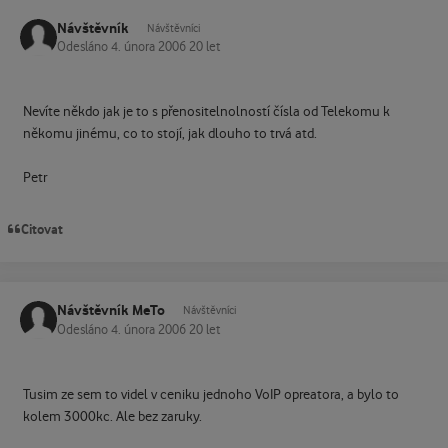
Návštěvník
Návštěvníci
Odesláno
4. února 2006
20 let
Nevíte někdo jak je to s přenositelnolností čísla od Telekomu k
někomu jinému, co to stojí, jak dlouho to trvá atd.
Petr
Citovat
Návštěvník MeTo
Návštěvníci
Odesláno
4. února 2006
20 let
Tusim ze sem to videl v ceniku jednoho VoIP opreatora, a bylo to
kolem 3000kc. Ale bez zaruky.