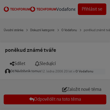
Přejít na obsah
Vodafone Techforum
Přihlásit se
Úvodní stránka
Diskuzní kategorie
O Vodafonu
poněkud známé tvá
poněkud známé tváře
Sdílet
Sledující
Od
Návštěvník tomus
O Vodafonu
12. ledna 2006
20 let
v
Založit nové téma
Odpovědět na toto téma