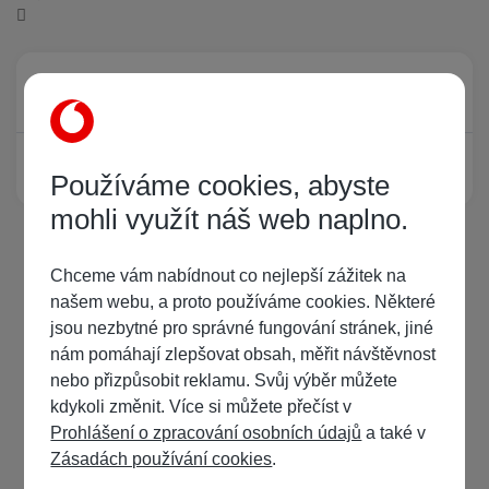
Právě prohlíží tuto stránku
0
Žádný registrovaný uživatel si neprohlíží tuto stránku
Používáme cookies, abyste
mohli využít náš web naplno.
Chceme vám nabídnout co nejlepší zážitek na
našem webu, a proto používáme cookies. Některé
jsou nezbytné pro správné fungování stránek, jiné
nám pomáhají zlepšovat obsah, měřit návštěvnost
nebo přizpůsobit reklamu. Svůj výběr můžete
kdykoli změnit. Více si můžete přečíst v
Prohlášení o zpracování osobních údajů
a také v
Zásadách používání cookies
.