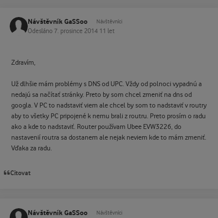
Návštěvník GaSSoo
Návštěvníci
Odesláno
7. prosince 2014
11 let
Zdravím,
Už dlhšie mám problémy s DNS od UPC. Vždy od polnoci vypadnú a
nedajú sa načítať stránky. Preto by som chcel zmeniť na dns od
googla. V PC to nadstaviť viem ale chcel by som to nadstaviť v routry
aby to všetky PC pripojené k nemu brali z routru. Preto prosím o radu
ako a kde to nadstaviť. Router používam Ubee EVW3226, do
nastavenií routra sa dostanem ale nejak neviem kde to mám zmeniť.
Vďaka za radu.
Citovat
Návštěvník GaSSoo
Návštěvníci