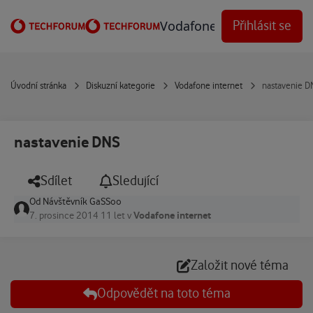
Přejít na obsah
Vodafone Techforum
Přihlásit se
Úvodní stránka
Diskuzní kategorie
Vodafone internet
nastavenie 
nastavenie DNS
Sdílet
Sledující
Od
Návštěvník GaSSoo
Vodafone internet
7. prosince 2014
11 let
v
Založit nové téma
Odpovědět na toto téma