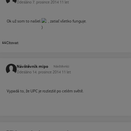
Odesláno
7. prosince 2014
11 let
Ok už som to našiel
, zatiaľ všetko funguje.
Citovat
Návštěvník mipo
Návštěvníci
Odesláno
14. prosince 2014
11 let
Vypadá to, že UPC je rozlezlé po celém světě.