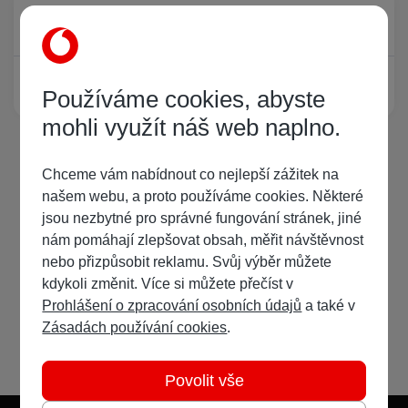
Právě prohlíží tuto stránku
0
Žádný registrovaný uživatel si neprohlíží tuto stránku
Používáme cookies, abyste
mohli využít náš web naplno.
Chceme vám nabídnout co nejlepší zážitek na
našem webu, a proto používáme cookies. Některé
jsou nezbytné pro správné fungování stránek, jiné
nám pomáhají zlepšovat obsah, měřit návštěvnost
nebo přizpůsobit reklamu. Svůj výběr můžete
kdykoli změnit. Více si můžete přečíst v
Prohlášení o zpracování osobních údajů
a také v
Zásadách používání cookies
.
Povolit vše