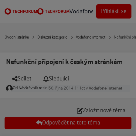
Přejít na obsah
Vodafone Techforum
Přihlásit se
Úvodní stránka
Diskuzní kategorie
Vodafone internet
Nefunkční př
Nefunkční připojení k českým stránkám
Sdílet
Sledující
Od
Návštěvník rosini
Vodafone internet
30. října 2014
11 let
v
Založit nové téma
Odpovědět na toto téma