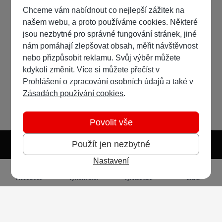
Chceme vám nabídnout co nejlepší zážitek na
našem webu, a proto používáme cookies. Některé
jsou nezbytné pro správné fungování stránek, jiné
nám pomáhají zlepšovat obsah, měřit návštěvnost
nebo přizpůsobit reklamu. Svůj výběr můžete
kdykoli změnit. Více si můžete přečíst v
Prohlášení o zpracování osobních údajů
a také v
Zásadách používání cookies
.
Povolit vše
Použít jen nezbytné
Nastavení
Světlý režim
Tmavý režim
Předvolba systému
Jazyk
RSS
Přihlásit se
Vytvořit účet
Vyhledávání
Menu
Ochrana osobních údajů
Cookies