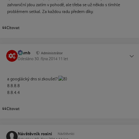
zahraniční jdou zatím v pohodě, ale třeba se už někdo s tímhle
problémem setkal. Za každou radu předem díky.
Citovat
Slamb
Status
Administrátor
Odesláno
30. října 2014
11 let
a googlácký dns si zkoušel?
8.8.8.8
8.8.4.4
Citovat
Návštěvník rosini
Návštěvníci