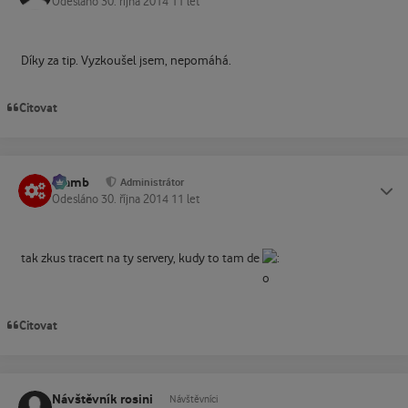
Odesláno
30. října 2014
11 let
Díky za tip. Vyzkoušel jsem, nepomáhá.
Citovat
Slamb
Status
Administrátor
Odesláno
30. října 2014
11 let
tak zkus tracert na ty servery, kudy to tam de
Citovat
Návštěvník rosini
Návštěvníci