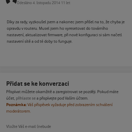
Odesláno
4. listopadu 2014
11 let
Díky za rady, vyzkoušel jsem a nakonec jsem přišel na to, že chyba je
opravdu v routeru. Musel jsem ho vyresetovat do továrního
nastavení, aktualizovat firmware, při nové konfiguraci si sám načetl
nastavení sítě a od té doby to funguje.
Přidat se ke konverzaci
Přispívat můžete okamžitě a zaregistrovat se později. Pokud máte
účet,
přihlaste se
a přispívejte pod Vaším účtem.
Poznámka:
Váš příspěvek vyžaduje před zobrazením schválení
moderátorem.