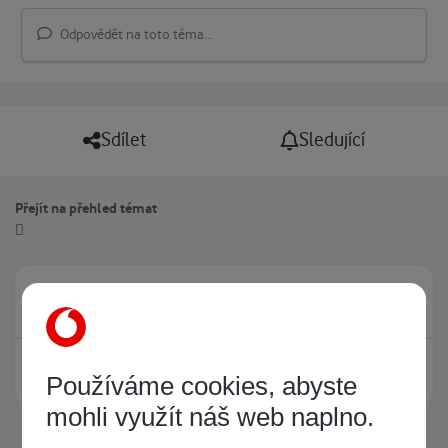
Odpovědět na toto téma...
Sdílet
Sledující
Přejít na přehled témat
Právě prohlíží tuto stránku
0
Žádný registrovaný uživatel si neprohlíží tuto stránku
Používáme cookies, abyste
mohli využít náš web naplno.