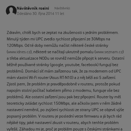
Návštěvník rosini
Návštěvníci
Odesláno
30. října 2014
11 let
Zdravím, chtěl bych se zeptat na zkušenosti s jedním problémem.
Minulý týden mi UPC zvedlo rychlost připojení ze 30Mbps na
120Mbps. Od té doby nemůžu načíst některé české stránky
(
www.idnes.cz
), některé se načítají ukrutně pomalu (
www.seznam.cz
)
a třeba aktualzace NODu se rovněž nemůže připojit k serveru. Ostatní
běžně používané stránky (google, youtube, facebook) fungují bez
problémů. Domácí síť mám zařízenou tak, že za modemem od UPC
mám vlastní Wi-Fi router (Asus RT-N10) a z něj běží asi 5 zařízení.
Zjistil jsem, že problém je pravděpodobně v routeru, protože pokud
napojím stolní počítač kabelem přímo z modemu, funguje vše bez
problémů. Ale ostatní zařízení jsou pak bez připojení. Router by měl
teoreticky zvládat rychlost 150Mbps, ale ačkoliv jsem v něm žádné
nastavení neměnil, po zvýšení rychlosti ze strany UPC se objevil výše
popsaný problém. V routeru je poslední verze firmwaru a já bych rád
nějáké tipy, jaké nastavení zkusit v routeru, abych tenhle problém
vyřešil. Záhadou mi je, proč je problém pouze s českými stránkami a