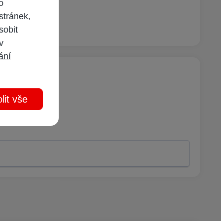
o
stránek,
sobit
 v
ání
lit vše