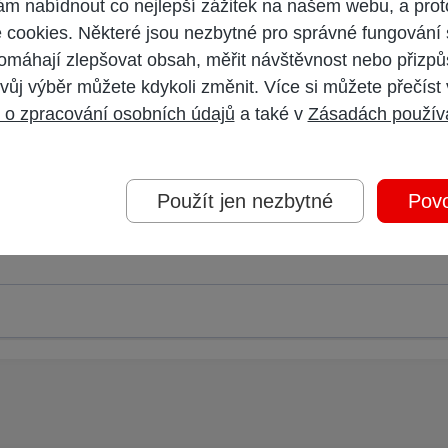
 nabídnout co nejlepší zážitek na našem webu, a prot
cookies. Některé jsou nezbytné pro správné fungování 
omáhají zlepšovat obsah, měřit návštěvnost nebo přizpů
vůj výběr můžete kdykoli změnit. Více si můžete přečíst
 o zpracování osobních údajů
a také v
Zásadách použív
 účet,
přihlaste se
a přispívejte pod Vaším účtem.
Použít jen nezbytné
Povo
oderátorem.