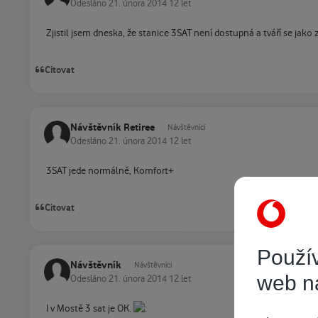
Odesláno
21. února 2014
12 let
Zjistil jsem dneska, že stanice 3SAT není dostupná a tváří se ja
Citovat
Návštěvník Retiree
Návštěvníci
Odesláno
21. února 2014
12 let
3SAT jede normálně, Komfort+
Citovat
Použív
Návštěvník
Návštěvníci
web n
Odesláno
21. února 2014
12 let
I v Mostě 3 sat je OK.