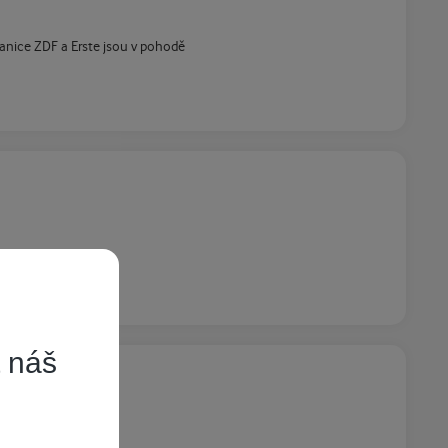
tanice ZDF a Erste jsou v pohodě
t náš