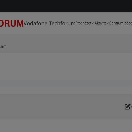
Vodafone Techforum
Procházet
Aktivita
Centrum péč
ván?