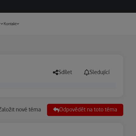
Vyhledávání
e
Kontakt
Sdílet
Sledující
Založit nové téma
Odpovědět na toto téma