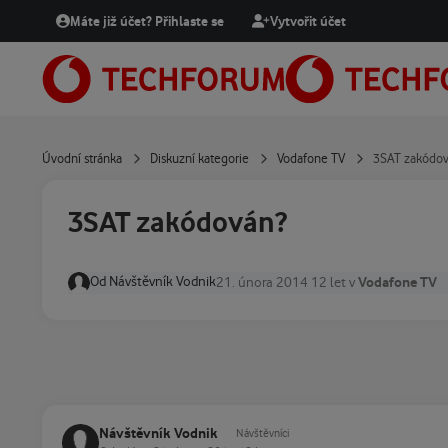
Přejít na obsah
Máte již účet? Přihlaste se
Vytvořit účet
Úvodní stránka
Diskuzní kategorie
Vodafone TV
3SAT zakódo
3SAT zakódován?
Od
Návštěvník Vodnik
Vodafone TV
21. února 2014
12 let
v
Návštěvník Vodnik
Návštěvníci