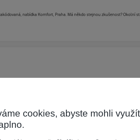
ko zakódovaná, nabídka Komfort, Praha. Má někdo stejnou zkušenost? Okolní s
áme cookies, abyste mohli využí
aplno.