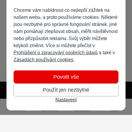
Chceme vám nabídnout co nejlepší zážitek na
našem webu, a proto používáme cookies. Některé
jsou nezbytné pro správné fungování stránek, jiné
nám pomáhají zlepšovat obsah, měřit návštěvnost
nebo přizpůsobit reklamu. Svůj výběr můžete
kdykoli změnit. Více si můžete přečíst v
Prohlášení o zpracování osobních údajů
a také v
Zásadách používání cookies
.
Povolit vše
Použít jen nezbytné
Nastavení
Světlý režim
Tmavý režim
Předvolba systému
Jazyk
RSS
Přihlásit se
Vytvořit účet
Vyhledávání
Menu
Ochrana osobních údajů
Cookies