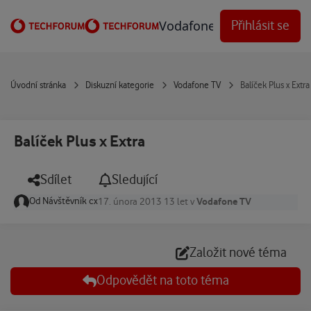
Přejít na obsah
Vodafone Techforum
Přihlásit se
Úvodní stránka
Diskuzní kategorie
Vodafone TV
Balíček Plus x Extra
Balíček Plus x Extra
Sdílet
Sledující
Od
Návštěvník cx
Vodafone TV
17. února 2013
13 let
v
Založit nové téma
Odpovědět na toto téma