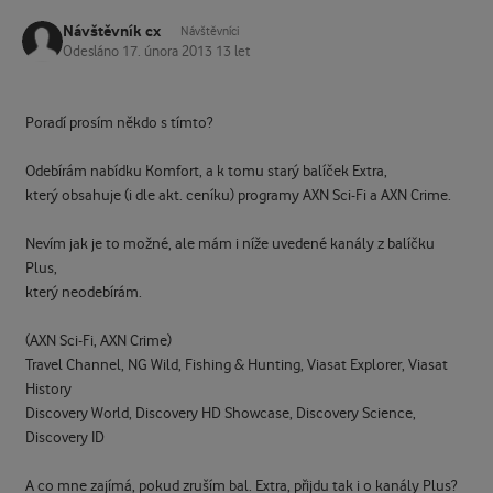
Návštěvník cx
Návštěvníci
Odesláno
17. února 2013
13 let
Poradí prosím někdo s tímto?
Odebírám nabídku Komfort, a k tomu starý balíček Extra,
který obsahuje (i dle akt. ceníku) programy AXN Sci-Fi a AXN Crime.
Nevím jak je to možné, ale mám i níže uvedené kanály z balíčku
Plus,
který neodebírám.
(AXN Sci-Fi, AXN Crime)
Travel Channel, NG Wild, Fishing & Hunting, Viasat Explorer, Viasat
History
Discovery World, Discovery HD Showcase, Discovery Science,
Discovery ID
A co mne zajímá, pokud zruším bal. Extra, přijdu tak i o kanály Plus?