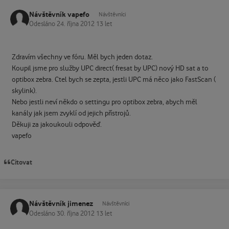
Návštěvník vapefo
Návštěvníci
Odesláno
24. října 2012
13 let
Zdravím všechny ve fóru. Měl bych jeden dotaz.
Koupil jsme pro služby UPC direct( fresat by UPC) nový HD sat a to
optibox zebra. Ctel bych se zepta, jestli UPC má něco jako FastScan (
skylink).
Nebo jestli neví někdo o settingu pro optibox zebra, abych měl
kanály jak jsem zvyklí od jejich přístrojů.
Děkuji za jakoukouli odpověď.
vapefo
Citovat
Návštěvník jimenez
Návštěvníci
Odesláno
30. října 2012
13 let