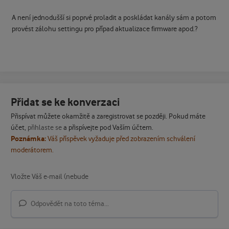
A není jednodušší si poprvé proladit a poskládat kanály sám a potom
provést zálohu settingu pro případ aktualizace firmware apod.?
Přidat se ke konverzaci
Přispívat můžete okamžitě a zaregistrovat se později. Pokud máte
účet,
přihlaste se
a přispívejte pod Vaším účtem.
Poznámka:
Váš příspěvek vyžaduje před zobrazením schválení
moderátorem.
Odpovědět na toto téma...