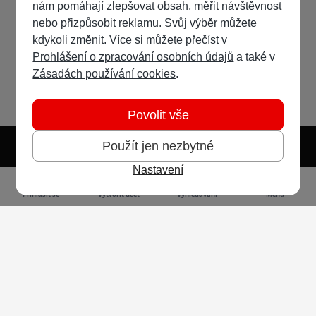
nám pomáhají zlepšovat obsah, měřit návštěvnost
nebo přizpůsobit reklamu. Svůj výběr můžete
kdykoli změnit. Více si můžete přečíst v
Prohlášení o zpracování osobních údajů
a také v
Zásadách používání cookies
.
Povolit vše
Použít jen nezbytné
Nastavení
Světlý režim
Tmavý režim
Předvolba systému
Jazyk
RSS
Přihlásit se
Vytvořit účet
Vyhledávání
Menu
Ochrana osobních údajů
Cookies
Vodafone Czech Republic a.s.,
nám. Junkových 2808/2, 155 00 - Praha 5,
IČO 25788001, sp. zn. B 6064 vedená u Městského
soudu v Praze