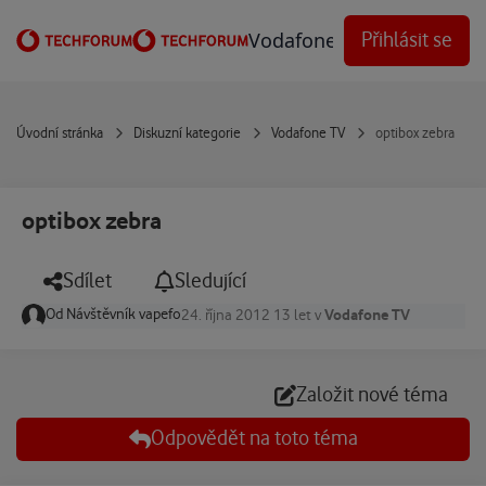
Přejít na obsah
Vodafone Techforum
Přihlásit se
Úvodní stránka
Diskuzní kategorie
Vodafone TV
optibox zebra
optibox zebra
Sdílet
Sledující
Od
Návštěvník vapefo
Vodafone TV
24. října 2012
13 let
v
Založit nové téma
Odpovědět na toto téma