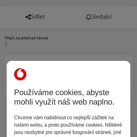
Sdílet
Sledující
Přejít na přehled témat
Právě prohlíží tuto stránku
0
Žádný registrovaný uživatel si neprohlíží tuto stránku
Používáme cookies, abyste
mohli využít náš web naplno.
Chceme vám nabídnout co nejlepší zážitek na
našem webu, a proto používáme cookies. Některé
jsou nezbytné pro správné fungování stránek, jiné