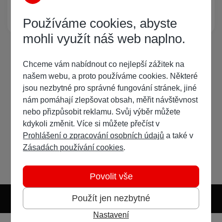
Žádný registrovaný uživatel si neprohlíží tuto stránku
Používáme cookies, abyste
mohli využít náš web naplno.
Chceme vám nabídnout co nejlepší zážitek na
našem webu, a proto používáme cookies. Některé
jsou nezbytné pro správné fungování stránek, jiné
nám pomáhají zlepšovat obsah, měřit návštěvnost
nebo přizpůsobit reklamu. Svůj výběr můžete
kdykoli změnit. Více si můžete přečíst v
Prohlášení o zpracování osobních údajů
a také v
Zásadách používání cookies
.
Povolit vše
Použít jen nezbytné
Nastavení
Světlý režim
Tmavý režim
Předvolba systému
Jazyk
RSS