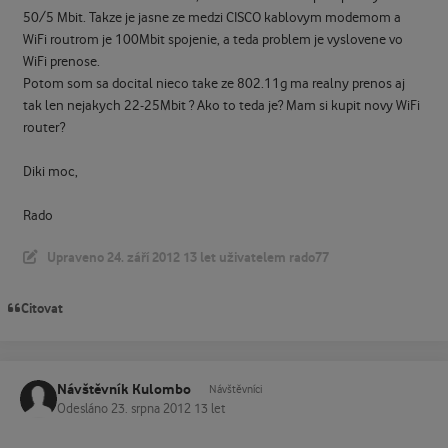
50/5 Mbit. Takze je jasne ze medzi CISCO kablovym modemom a
WiFi routrom je 100Mbit spojenie, a teda problem je vyslovene vo
WiFi prenose.
Potom som sa docital nieco take ze 802.11g ma realny prenos aj
tak len nejakych 22-25Mbit ? Ako to teda je? Mam si kupit novy WiFi
router?
Diki moc,
Rado
Upraveno
24. září 2012
13 let
uživatelem rado77
Citovat
Návštěvník Kulombo
Návštěvníci
Odesláno
23. srpna 2012
13 let