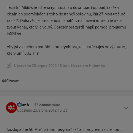
Těch 54 Mbit/s je sdílená rychlost pro download i upload, takže v
ideálních podmínkách z toho dostaneš polovinu, čili 27 Mbit (reálně
tak 22) Další věc je obsazenost kanálů, v nastavení routeru je třeba
zvolit kanál, který je volný. Obsazenost zjistíš např. pomocí programu
inSSIDer
Aby jsi vzduchem protáhl plnou rychlost, tak potřebuješ nový router,
který umí 802.11n
Upraveno
23. srpna 2012
13 let
uživatelem Kulombo
Citovat
Slamb
Status
Administrátor
Odesláno
23. srpna 2012
13 let
každopádně 50 Mb/s z toho nevymačkáš ani omylem, takže koupit