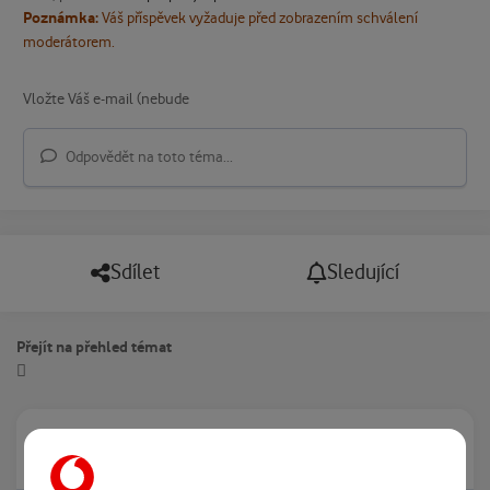
Poznámka:
Váš příspěvek vyžaduje před zobrazením schválení
moderátorem.
Odpovědět na toto téma...
Sdílet
Sledující
Přejít na přehled témat
Právě prohlíží tuto stránku
0