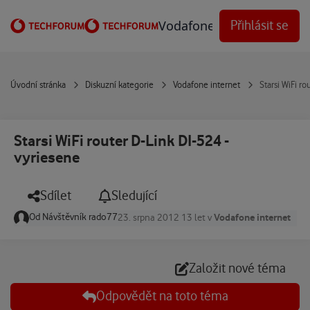
Přejít na obsah
Vodafone Techforum
Přihlásit se
Úvodní stránka
Diskuzní kategorie
Vodafone internet
Starsi WiFi r
Starsi WiFi router D-Link DI-524 -
vyriesene
Sdílet
Sledující
Od
Návštěvník rado77
Vodafone internet
23. srpna 2012
13 let
v
Založit nové téma
Odpovědět na toto téma