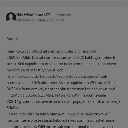
Návštěvník rado77
Návštěvníci
Odesláno
23. srpna 2012
13 let
Ahojte,
mam taku vec. Objednal som si UPC Basic, t.j. inetrnet
50Mbit/5Mbit. Dostal som ten standard CISCO kablovy modem k
tomu. Ked napichnem ntb priamo na ethernet kabel ku kablovemu
modemu a dam test rychlosti cez
http://www.upc.sk/helpdesk/test-rychlosti-pripojenia/
, tak
nameriam cca 50/5 ako treba. Ak ale napichnem WFi router D-Link
DI-524 a frcim cez wifi, z notebooku nameriam len cca download
11,5Mbit a upload 5,25Mbit. Pritom ten WiFi modem zvlada
802.11g, vsetko nastavene na max, wifi pripojenie na ntb mi ukazuje
54Mbit.
Cim to je ze WiFi mi takto okresava linku? Je to samotnym WiFi
routrom, ze je proste starsi? Lebo este ked som napichol ethernet
kablom notebook-WiFi router, tak som nameral opet spravnych