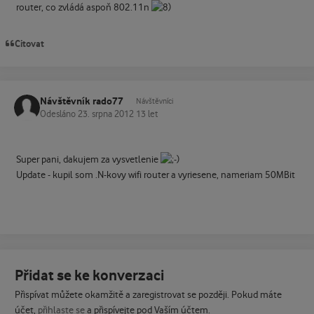
router, co zvládá aspoň 802.11n
Citovat
Návštěvník rado77
Návštěvníci
Odesláno
23. srpna 2012
13 let
Super pani, dakujem za vysvetlenie
Update - kupil som .N-kovy wifi router a vyriesene, nameriam 50MBit
Přidat se ke konverzaci
Přispívat můžete okamžitě a zaregistrovat se později. Pokud máte
účet,
přihlaste se
a přispívejte pod Vaším účtem.