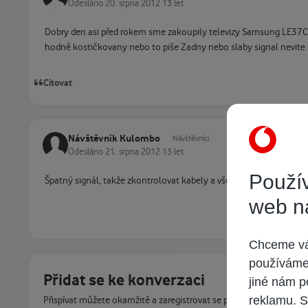
Odesláno
20. srpna 2012
13 let
Dobry den asi před rokem sme zakoupily televizy Samsung LE37C5
hodně kostičkovany nebo to piše Zadny nebo slaby signal nevite co 
Citovat
Návštěvník Kulombo
Návštěvníci
Odesláno
21. srpna 2012
13 let
Použív
Špatný signál, takže zkontrolovat kabely a všechny rozbočovače 
web n
Chceme vám
používáme 
Přidat se ke konverzaci
jiné nám p
reklamu. S
Přispívat můžete okamžitě a zaregistrovat se později. Pokud máte