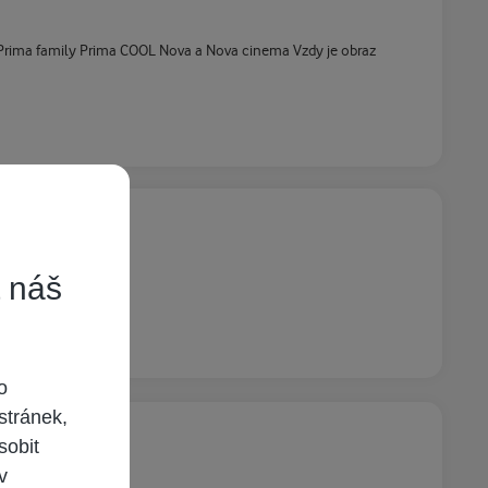
 Prima family Prima COOL Nova a Nova cinema Vzdy je obraz
t náš
o
stránek,
sobit
 v