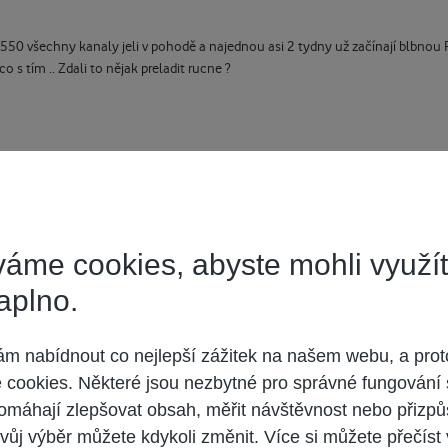
50 všechny kanaly jeli v pohodě a najednou asi 2 tydny už začínají blbnou
s tím .. Zdali to nějak preladit rucne ?
áme cookies, abyste mohli využí
a když to nepomůže, tak objednat technika.
aplno.
 nabídnout co nejlepší zážitek na našem webu, a prot
cookies. Některé jsou nezbytné pro správné fungování 
omáhají zlepšovat obsah, měřit návštěvnost nebo přizpů
vůj výběr můžete kdykoli změnit. Více si můžete přečíst
 účet,
přihlaste se
a přispívejte pod Vaším účtem.