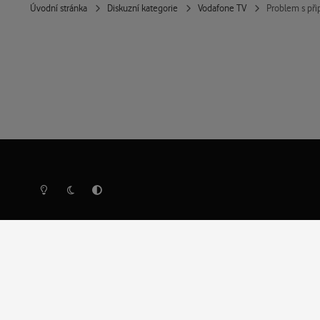
Úvodní stránka
Diskuzní kategorie
Vodafone TV
Problem s př
Světlý režim
Tmavý režim
Předvolba systému
Ochrana osobních údajů
Cookies
Vodafone Czech Republic a.s.,
nám. Junkových 2808/2, 155 00 - Praha 5,
IČO 25788001, sp. zn. B 6064 vedená u Městského so