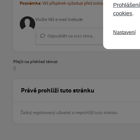
Poznámka:
Váš příspěvek vyžaduje před zobrazením schválení m
Prohlášení
cookies
.
Nastavení
Odpovědět na toto téma...
Přejít na přehled témat
Právě prohlíží tuto stránku
Žádný registrovaný uživatel si neprohlíží tuto stránku