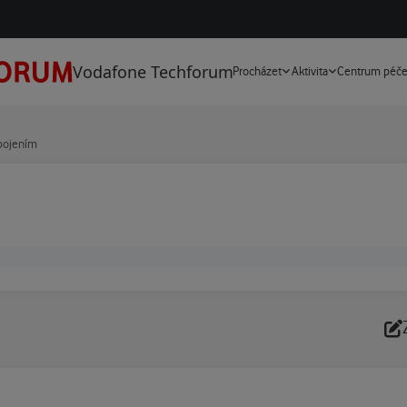
Vodafone Techforum
Procházet
Aktivita
Centrum péč
ipojením