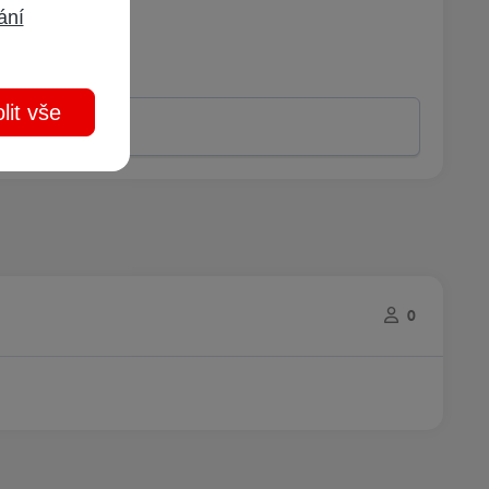
ání
lit vše
0