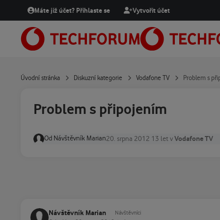
Přejít na obsah
Máte již účet? Přihlaste se
Vytvořit účet
Úvodní stránka
Diskuzní kategorie
Vodafone TV
Problem s př
Problem s připojením
Od
Návštěvník Marian
Vodafone TV
20. srpna 2012
13 let
v
Návštěvník Marian
Návštěvníci