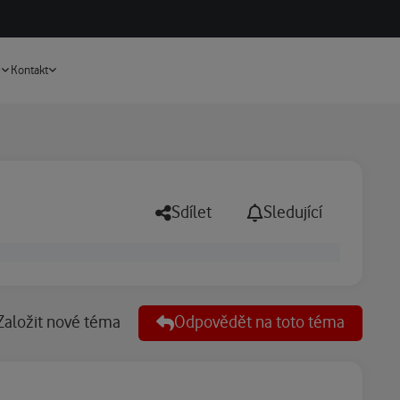
Vyhledávání
e
Kontakt
Sdílet
Sledující
Založit nové téma
Odpovědět na toto téma