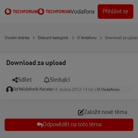
Přejít na obsah
Vodafone Techforum
Přihlásit se
Úvodní stránka
Diskuzní kategorie
O Vodafonu
Download za uploa
Download za upload
Sdílet
Sledující
Od
Návštěvník Kacaba
O Vodafonu
14. dubna 2012
14 let
v
Založit nové téma
Odpovědět na toto téma