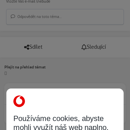
Odpovědět na toto téma...
Sdílet
Sledující
Přejít na přehled témat
Právě prohlíží tuto stránku
0
Žádný registrovaný uživatel si neprohlíží tuto stránku
Používáme cookies, abyste
mohli využít náš web naplno.