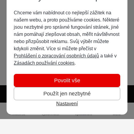
Chceme vám nabídnout co nejlepší zážitek na
našem webu, a proto používáme cookies. Některé
jsou nezbytné pro správné fungování stránek, jiné
nám pomáhají zlepšovat obsah, měřit návštěvnost
nebo přizpůsobit reklamu. Svůj výběr můžete
kdykoli změnit. Více si můžete přečíst v
Prohlášení o zpracování osobních údajů
a také v
Zásadách používání cookies
.
Povolit vše
Použít jen nezbytné
Nastavení
Světlý režim
Tmavý režim
Předvolba systému
Jazyk
RSS
Přihlásit se
Vytvořit účet
Vyhledávání
Menu
Ochrana osobních údajů
Cookies