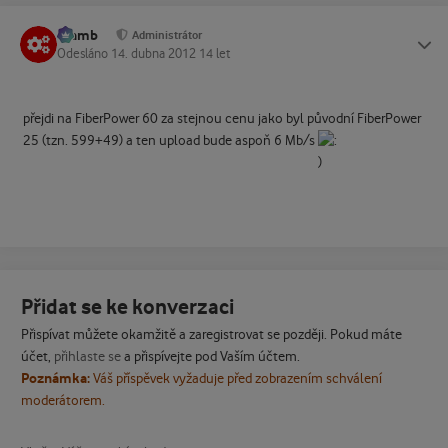
Slamb
Status
Administrátor
Odesláno
14. dubna 2012
14 let
přejdi na FiberPower 60 za stejnou cenu jako byl původní FiberPower
25 (tzn. 599+49) a ten upload bude aspoň 6 Mb/s
Přidat se ke konverzaci
Přispívat můžete okamžitě a zaregistrovat se později. Pokud máte
účet,
přihlaste se
a přispívejte pod Vaším účtem.
Poznámka:
Váš příspěvek vyžaduje před zobrazením schválení
moderátorem.