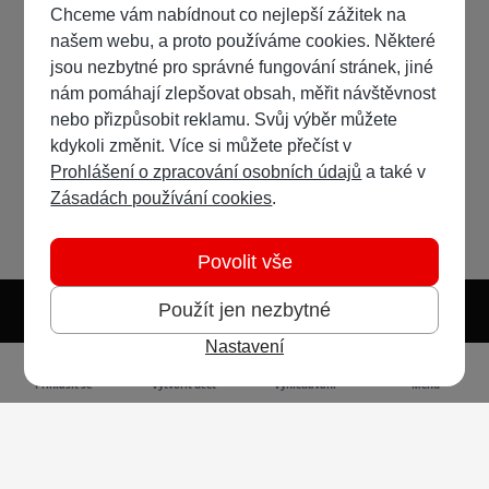
Chceme vám nabídnout co nejlepší zážitek na
našem webu, a proto používáme cookies. Některé
jsou nezbytné pro správné fungování stránek, jiné
nám pomáhají zlepšovat obsah, měřit návštěvnost
nebo přizpůsobit reklamu. Svůj výběr můžete
kdykoli změnit. Více si můžete přečíst v
Prohlášení o zpracování osobních údajů
a také v
Zásadách používání cookies
.
Povolit vše
Použít jen nezbytné
Nastavení
Světlý režim
Tmavý režim
Předvolba systému
Jazyk
RSS
Přihlásit se
Vytvořit účet
Vyhledávání
Menu
Ochrana osobních údajů
Cookies
Vodafone Czech Republic a.s.,