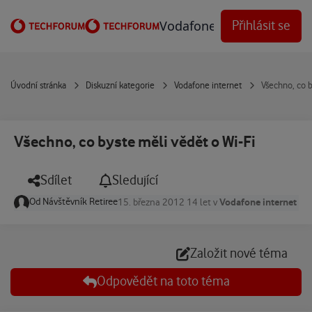
Přejít na obsah
Vodafone Techforum
Přihlásit se
Úvodní stránka
Diskuzní kategorie
Vodafone internet
Všechno, co b
Všechno, co byste měli vědět o Wi-Fi
Sdílet
Sledující
Od
Návštěvník Retiree
Vodafone internet
15. března 2012
14 let
v
Založit nové téma
Odpovědět na toto téma