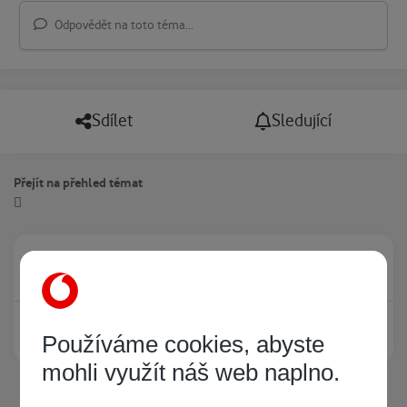
Odpovědět na toto téma...
Sdílet
Sledující
Přejít na přehled témat
Právě prohlíží tuto stránku
0
Žádný registrovaný uživatel si neprohlíží tuto stránku
Používáme cookies, abyste
mohli využít náš web naplno.