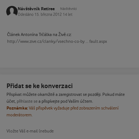
Návštěvník Retiree
Návštěvníci
Odesláno
15. března 2012
14 let
Článek Antonína Trčálka na Živě.cz:
http://www.zive.cz/clanky/vsechno-co-by ... fault.aspx
Přidat se ke konverzaci
Přispívat můžete okamžitě a zaregistrovat se později. Pokud máte
účet,
přihlaste se
a přispívejte pod Vaším účtem.
Poznámka:
Váš příspěvek vyžaduje před zobrazením schválení
moderátorem.