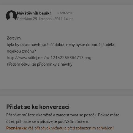
Návštěvník bauik1
Návštěvníci
Odesláno
29. listopadu 2011
14 let
Zdravím,
byla by takto navrhnutá síť dobrá, neby byste doporučili udělat
nejakou změnu?
http://www.sdilej.net/pt-12132255886713.png
Předem děkuji za připomínky a návrhy
Přidat se ke konverzaci
Přispívat můžete okamžitě a zaregistrovat se později. Pokud máte
účet,
přihlaste se
a přispívejte pod Vaším účtem.
Poznámka:
Váš příspěvek vyžaduje před zobrazením schválení