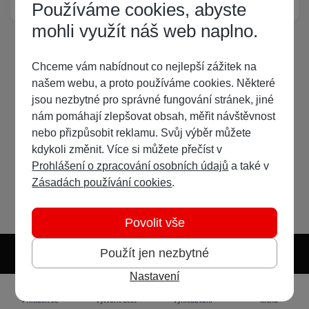
Používáme cookies, abyste
mohli využít náš web naplno.
Chceme vám nabídnout co nejlepší zážitek na
našem webu, a proto používáme cookies. Některé
jsou nezbytné pro správné fungování stránek, jiné
nám pomáhají zlepšovat obsah, měřit návštěvnost
nebo přizpůsobit reklamu. Svůj výběr můžete
kdykoli změnit. Více si můžete přečíst v
Prohlášení o zpracování osobních údajů
a také v
Zásadách používání cookies
.
Povolit vše
Použít jen nezbytné
Nastavení
Světlý režim
Tmavý režim
Předvolba systému
Jazyk
RSS
Přihlásit se
Vytvořit účet
Vyhledávání
Menu