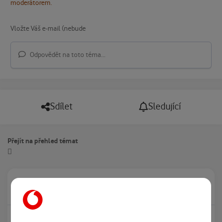
moderátorem.
Odpovědět na toto téma...
Sdílet
Sledující
Přejít na přehled témat
Právě prohlíží tuto stránku
0
Žádný registrovaný uživatel si neprohlíží tuto stránku