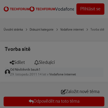
Přejít na obsah
Vodafone Techforum
Přihlásit se
Úvodní stránka
Diskuzní kategorie
Vodafone internet
Tvorba sítě
Tvorba sítě
Sdílet
Sledující
Od
Návštěvník bauik1
Vodafone internet
29. listopadu 2011
14 let
v
Založit nové téma
Odpovědět na toto téma