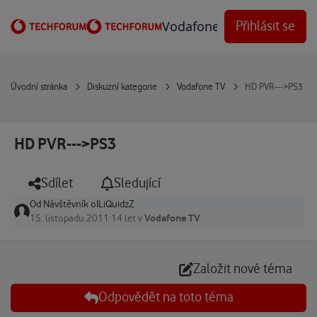
Přejít na obsah
Vodafone Techforum
Přihlásit se
Úvodní stránka
Diskuzní kategorie
Vodafone TV
HD PVR--->PS3
HD PVR--->PS3
Sdílet
Sledující
Od
Návštěvník oILiQuidzZ
Vodafone TV
15. listopadu 2011
14 let
v
Založit nové téma
Odpovědět na toto téma