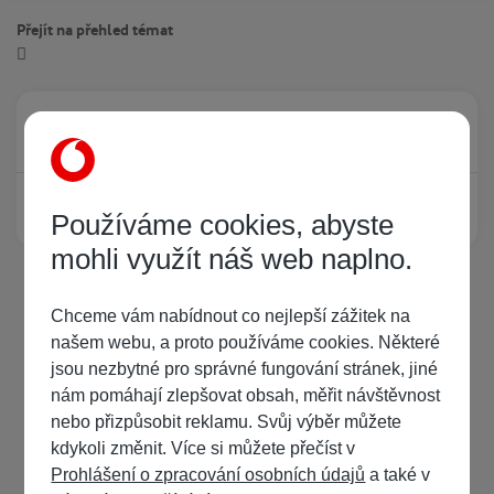
Přejít na přehled témat
Právě prohlíží tuto stránku
0
Žádný registrovaný uživatel si neprohlíží tuto stránku
Používáme cookies, abyste
mohli využít náš web naplno.
Chceme vám nabídnout co nejlepší zážitek na
našem webu, a proto používáme cookies. Některé
jsou nezbytné pro správné fungování stránek, jiné
nám pomáhají zlepšovat obsah, měřit návštěvnost
nebo přizpůsobit reklamu. Svůj výběr můžete
kdykoli změnit. Více si můžete přečíst v
Prohlášení o zpracování osobních údajů
a také v