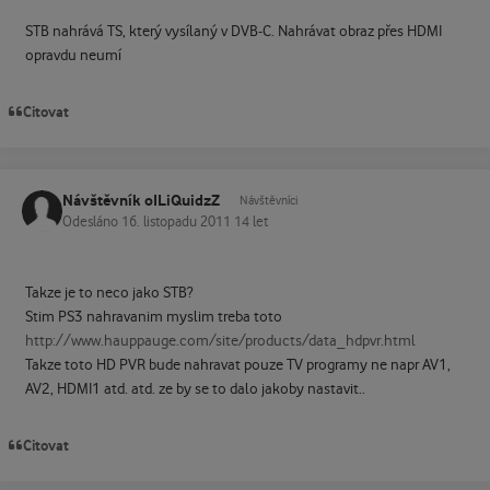
STB nahrává TS, který vysílaný v DVB-C. Nahrávat obraz přes HDMI
opravdu neumí
Citovat
Návštěvník oILiQuidzZ
Návštěvníci
Odesláno
16. listopadu 2011
14 let
Takze je to neco jako STB?
Stim PS3 nahravanim myslim treba toto
http://www.hauppauge.com/site/products/data_hdpvr.html
Takze toto HD PVR bude nahravat pouze TV programy ne napr AV1,
AV2, HDMI1 atd. atd. ze by se to dalo jakoby nastavit..
Citovat