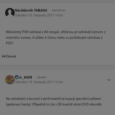
Návštěvník YABAKA
Návštěvníci
Odesláno
16. listopadu 2011
14 let
Málokterý PVR nahrává z AV vstupů, většinou je nahrávání jenom z
interního tuneru. A vůbec k čemu nebo co potřebuješ nahrávat z
PS3?
Citovat
Jack_6428
Status
Uživatel
Odesláno
16. listopadu 2011
14 let
Na nahrávání z konzolí v plné kvalitě se kupují speciální zařízení
(grabovací karty). Případně to lze v SD kvalitě skrze DVD rekordér.