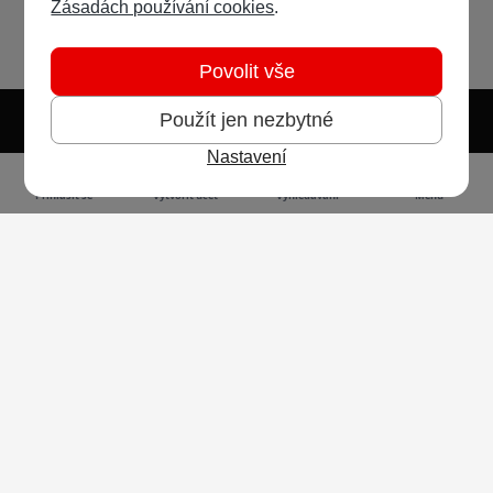
Zásadách používání cookies
.
Povolit vše
Použít jen nezbytné
Nastavení
Světlý režim
Tmavý režim
Předvolba systému
Jazyk
RSS
Přihlásit se
Vytvořit účet
Vyhledávání
Menu
Ochrana osobních údajů
Cookies
Vodafone Czech Republic a.s.,
nám. Junkových 2808/2, 155 00 - Praha 5,
IČO 25788001, sp. zn. B 6064 vedená u Městského
soudu v Praze
Powered by
Invision Community