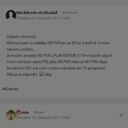
Návštěvník oILiQuidzZ
Návštěvníci
Odesláno
15. listopadu 2011
14 let
Zdravim všechny!
Všimnul jsem si nabídky HD PVR jen za 99 kč měsíčně. A mám
takovou otázku..
Je možno propojit HD PVR s PLAYSTATION 3? Tím myslím abych
mohl nahrávat obraz PS3 přes HD PVR nebo je HD PVR nějak
fixováno k UPC a je snim možno nahrávat jen TV programy?
Děkuji za odpověd..
Citovat
Standa
Status
Uživatel
Odesláno
15. listopadu 2011
14 let