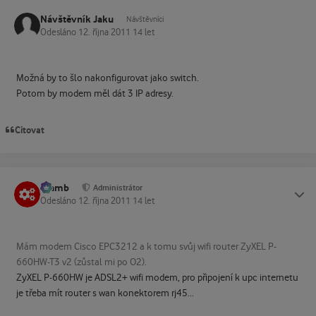
Návštěvník Jaku
Návštěvníci
Odesláno
12. října 2011
14 let
Možná by to šlo nakonfigurovat jako switch.
Potom by modem měl dát 3 IP adresy.
Citovat
Slamb
Status
Administrátor
Odesláno
12. října 2011
14 let
Mám modem Cisco EPC3212 a k tomu svůj wifi router ZyXEL P-
660HW-T3 v2 (zůstal mi po O2).
ZyXEL P-660HW je ADSL2+ wifi modem, pro připojení k upc internetu
je třeba mít router s wan konektorem rj45...