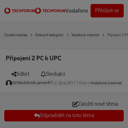
Přejít na obsah
Vodafone Techforum
Přihlásit se
Úvodní stránka
Diskuzní kategorie
Vodafone internet
Připojení 2 
Připojení 2 PC k UPC
Sdílet
Sledující
Od
Návštěvník panzer87
Vodafone internet
12. října 2011
14 let
v
Založit nové téma
Odpovědět na toto téma