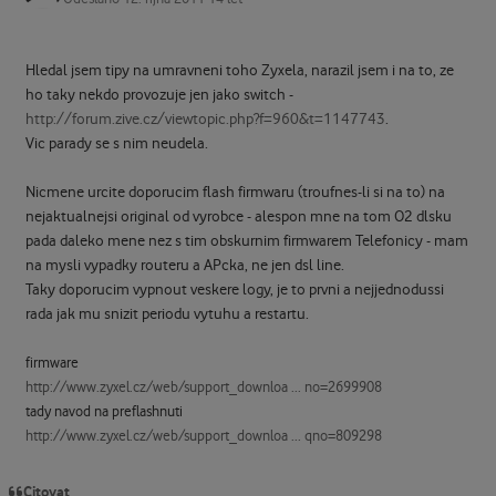
Hledal jsem tipy na umravneni toho Zyxela, narazil jsem i na to, ze
ho taky nekdo provozuje jen jako switch -
http://forum.zive.cz/viewtopic.php?f=960&t=1147743
.
Vic parady se s nim neudela.
Nicmene urcite doporucim flash firmwaru (troufnes-li si na to) na
nejaktualnejsi original od vyrobce - alespon mne na tom O2 dlsku
pada daleko mene nez s tim obskurnim firmwarem Telefonicy - mam
na mysli vypadky routeru a APcka, ne jen dsl line.
Taky doporucim vypnout veskere logy, je to prvni a nejjednodussi
rada jak mu snizit periodu vytuhu a restartu.
firmware
http://www.zyxel.cz/web/support_downloa ... no=2699908
tady navod na preflashnuti
http://www.zyxel.cz/web/support_downloa ... qno=809298
Citovat