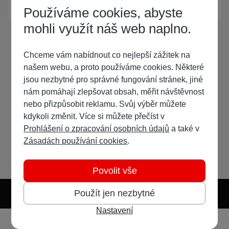
Žádný registrovaný uživatel si neprohlíží tuto stránku
Používáme cookies, abyste
mohli využít náš web naplno.
Chceme vám nabídnout co nejlepší zážitek na
našem webu, a proto používáme cookies. Některé
jsou nezbytné pro správné fungování stránek, jiné
nám pomáhají zlepšovat obsah, měřit návštěvnost
nebo přizpůsobit reklamu. Svůj výběr můžete
kdykoli změnit. Více si můžete přečíst v
Prohlášení o zpracování osobních údajů
a také v
Zásadách používání cookies
.
Povolit vše
Použít jen nezbytné
Nastavení
Světlý režim
Tmavý režim
Předvolba systému
Jazyk
RSS
Přihlásit se
Vytvořit účet
Vyhledávání
Menu