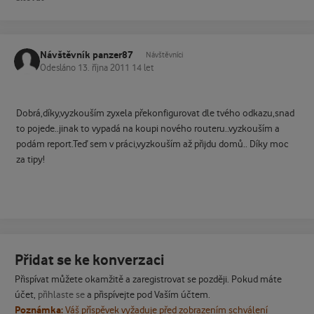
Návštěvník panzer87
Návštěvníci
Odesláno
13. října 2011
14 let
Dobrá,díky,vyzkouším zyxela překonfigurovat dle tvého odkazu,snad
to pojede..jinak to vypadá na koupi nového routeru..vyzkouším a
podám report.Teď sem v práci,vyzkouším až přijdu domů.. Díky moc
za tipy!
Přidat se ke konverzaci
Přispívat můžete okamžitě a zaregistrovat se později. Pokud máte
účet,
přihlaste se
a přispívejte pod Vaším účtem.
Poznámka:
Váš příspěvek vyžaduje před zobrazením schválení