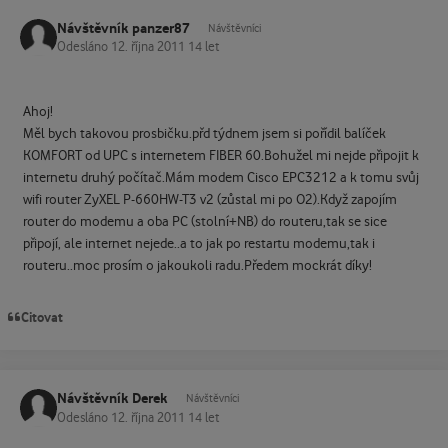
Návštěvník panzer87
Návštěvníci
Odesláno
12. října 2011
14 let
Ahoj!
Měl bych takovou prosbičku.přd týdnem jsem si pořídil balíček
KOMFORT od UPC s internetem FIBER 60.Bohužel mi nejde připojit k
internetu druhý počítač.Mám modem Cisco EPC3212 a k tomu svůj
wifi router ZyXEL P-660HW-T3 v2 (zůstal mi po O2).Když zapojím
router do modemu a oba PC (stolní+NB) do routeru,tak se sice
připojí, ale internet nejede..a to jak po restartu modemu,tak i
routeru..moc prosím o jakoukoli radu.Předem mockrát díky!
Citovat
Návštěvník Derek
Návštěvníci
Odesláno
12. října 2011
14 let