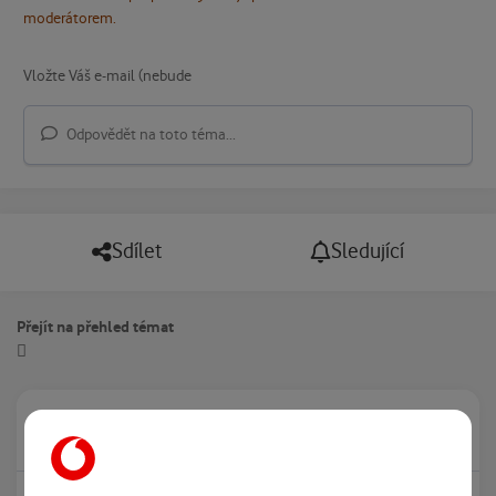
moderátorem.
Odpovědět na toto téma...
Sdílet
Sledující
Přejít na přehled témat
Právě prohlíží tuto stránku
0