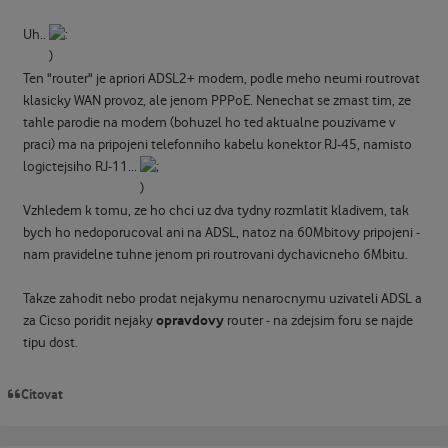
Uh..
Ten "router" je apriori ADSL2+ modem, podle meho neumi routrovat
klasicky WAN provoz, ale jenom PPPoE. Nenechat se zmast tim, ze
tahle parodie na modem (bohuzel ho ted aktualne pouzivame v
praci) ma na pripojeni telefonniho kabelu konektor RJ-45, namisto
logictejsiho RJ-11...
Vzhledem k tomu, ze ho chci uz dva tydny rozmlatit kladivem, tak
bych ho nedoporucoval ani na ADSL, natoz na 60Mbitovy pripojeni -
nam pravidelne tuhne jenom pri routrovani dychavicneho 6Mbitu.
Takze zahodit nebo prodat nejakymu nenarocnymu uzivateli ADSL a
opravdovy
za Cicso poridit nejaky
router - na zdejsim foru se najde
tipu dost.
Citovat