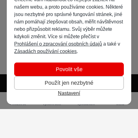
našem webu, a proto používáme cookies. Některé
jsou nezbytné pro správné fungování stránek, jiné
nám pomáhají zlepšovat obsah, měřit návštěvnost
nebo přizpůsobit reklamu. Svůj výběr můžete
kdykoli změnit. Více si můžete přečíst v
Prohlášení o zpracování osobních údajů
a také v
Zásadách používání cookies
.
Povolit vše
Použít jen nezbytné
Nastavení
Světlý režim
Tmavý režim
Předvolba systému
Jazyk
RSS
Přihlásit se
Vytvořit účet
Vyhledávání
Menu
Ochrana osobních údajů
Cookies
Vodafone Czech Republic a.s.,