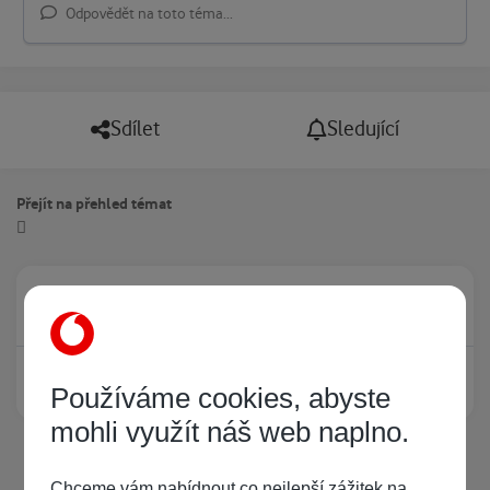
Odpovědět na toto téma...
Sdílet
Sledující
Přejít na přehled témat
Právě prohlíží tuto stránku
0
Žádný registrovaný uživatel si neprohlíží tuto stránku
Používáme cookies, abyste
mohli využít náš web naplno.
Chceme vám nabídnout co nejlepší zážitek na