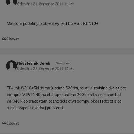
Odesláno
21. července 2011
15 let
Mal som podobny problem.Vyriesil ho Asus RT-N10+
Citovat
Návštěvník Derek
Návštěvníci
Odesláno
22. července 2011
15 let
TP-Link WR1043N doma (uptime 320dni, routuje stabilne dva az pet
compu), WR941ND na chalupe (uptime 200+ dni) a ted naposled
WR940N do prace (tam bezne dela ctyri compy, obcas i deset a po
mesici zapojeni zadnej problem).
Citovat