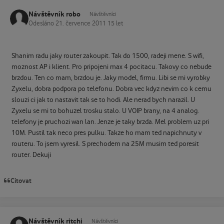
Návštěvník robo
Návštěvníci
Odesláno
21. července 2011
15 let
Shanim radu jaky router zakoupit. Tak do 1500, radeji mene. S wifi,
moznost AP i klient. Pro pripojeni max 4 pocitacu. Takovy co nebude
brzdou. Ten co mam, brzdou je. Jaky model, firmu. Libi se mi vyrobky
Zyxelu, dobra podpora po telefonu. Dobra vec kdyz nevim co k cemu
slouzi ci jak to nastavit tak se to hodi. Ale nerad bych narazil. U
Zyxelu se mi to bohuzel trosku stalo. U VOIP brany, na 4 analog.
telefony je pruchozi wan lan. Jenze je taky brzda. Mel problem uz pri
10M. Pustil tak neco pres pulku. Takze ho mam ted napichnuty v
routeru. To jsem vyresil. S prechodem na 25M musim ted poresit
router. Dekuji
Citovat
Návštěvník ritchi
Návštěvníci