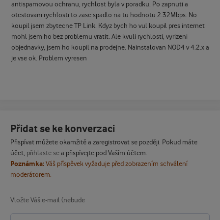
antispamovou ochranu, rychlost byla v poradku. Po zapnuti a
otestovani rychlosti to zase spadlo na tu hodnotu 2.32Mbps. No
koupil jsem zbytecne TP Link. Kdyz bych ho vul koupil pres internet
mohl jsem ho bez problemu vratit. Ale kvuli rychlosti, vyrizeni
objednavky, jsem ho koupil na prodejne. Nainstalovan NOD4 v 4.2.x a
je vse ok. Problem vyresen
Přidat se ke konverzaci
Přispívat můžete okamžitě a zaregistrovat se později. Pokud máte
účet,
přihlaste se
a přispívejte pod Vaším účtem.
Poznámka:
Váš příspěvek vyžaduje před zobrazením schválení
moderátorem.