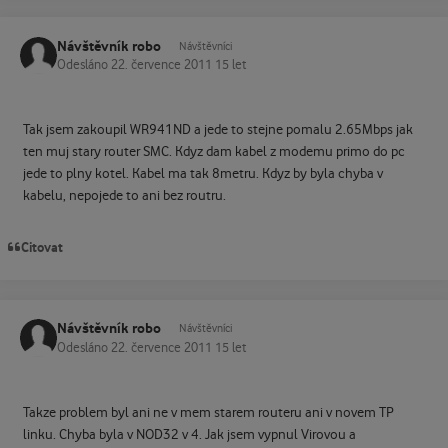
Návštěvník robo
Návštěvníci
Odesláno
22. července 2011
15 let
Tak jsem zakoupil WR941ND a jede to stejne pomalu 2.65Mbps jak
ten muj stary router SMC. Kdyz dam kabel z modemu primo do pc
jede to plny kotel. Kabel ma tak 8metru. Kdyz by byla chyba v
kabelu, nepojede to ani bez routru.
Citovat
Návštěvník robo
Návštěvníci
Odesláno
22. července 2011
15 let
Takze problem byl ani ne v mem starem routeru ani v novem TP
linku. Chyba byla v NOD32 v 4. Jak jsem vypnul Virovou a