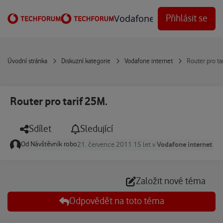
Přejít na obsah
Vodafone Techforum
Přihlásit se
Úvodní stránka
Diskuzní kategorie
Vodafone internet
Router pro ta
Router pro tarif 25M.
Sdílet
Sledující
Od
Návštěvník robo
Vodafone internet
21. července 2011
15 let
v
Založit nové téma
Odpovědět na toto téma