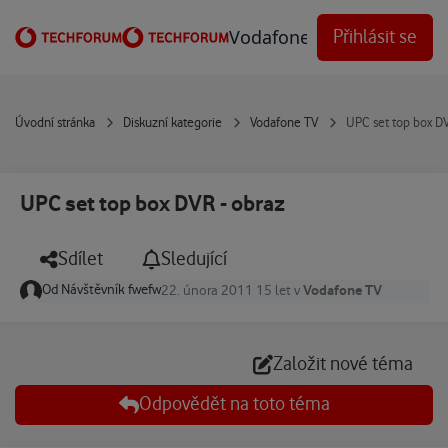
Přejít na obsah
Vodafone Techforum
Přihlásit se
Úvodní stránka
Diskuzní kategorie
Vodafone TV
UPC set top box DV
UPC set top box DVR - obraz
Sdílet
Sledující
Od
Návštěvník fwefw
Vodafone TV
22. února 2011
15 let
v
Založit nové téma
Odpovědět na toto téma