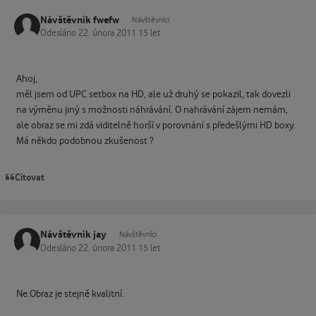
Návštěvník fwefw
Návštěvníci
Odesláno
22. února 2011
15 let
Ahoj,
měl jsem od UPC setbox na HD, ale už druhý se pokazil, tak dovezli
na výměnu jiný s možnosti náhrávání. O nahrávání zájem nemám,
ale obraz se mi zdá viditelně horší v porovnání s předešlými HD boxy.
Má někdo podobnou zkušenost ?
Citovat
Návštěvník jay
Návštěvníci
Odesláno
22. února 2011
15 let
Ne.Obraz je stejně kvalitní.