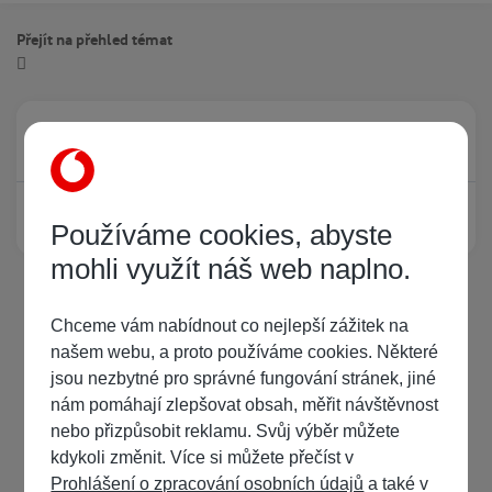
Přejít na přehled témat
Právě prohlíží tuto stránku
0
Žádný registrovaný uživatel si neprohlíží tuto stránku
Používáme cookies, abyste
mohli využít náš web naplno.
Chceme vám nabídnout co nejlepší zážitek na
našem webu, a proto používáme cookies. Některé
jsou nezbytné pro správné fungování stránek, jiné
nám pomáhají zlepšovat obsah, měřit návštěvnost
nebo přizpůsobit reklamu. Svůj výběr můžete
kdykoli změnit. Více si můžete přečíst v
Prohlášení o zpracování osobních údajů
a také v