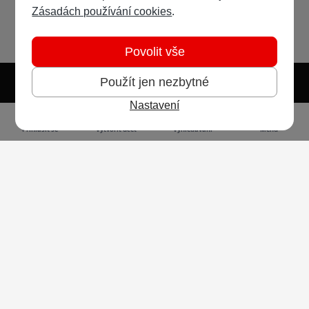
Zásadách používání cookies
.
Povolit vše
Použít jen nezbytné
Nastavení
Světlý režim
Tmavý režim
Předvolba systému
Jazyk
RSS
Přihlásit se
Vytvořit účet
Vyhledávání
Menu
Ochrana osobních údajů
Cookies
Vodafone Czech Republic a.s.,
nám. Junkových 2808/2, 155 00 - Praha 5,
IČO 25788001, sp. zn. B 6064 vedená u Městského
soudu v Praze
Powered by
Invision Community