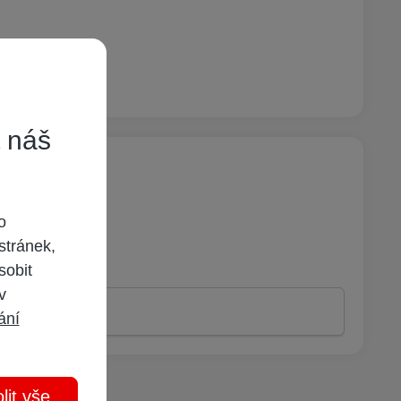
t náš
o
stránek,
sobit
 v
ání
lit vše