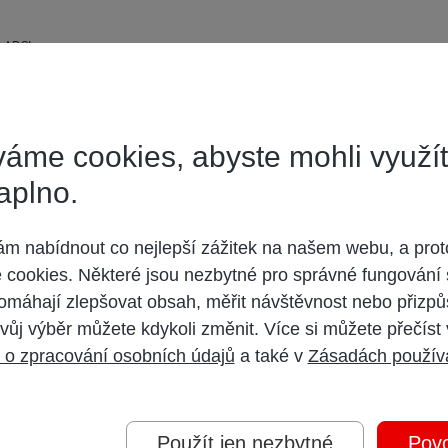
é ADSL.
áme cookies, abyste mohli využí
aplno.
 účet,
přihlaste se
a přispívejte pod Vaším účtem.
oderátorem.
 nabídnout co nejlepší zážitek na našem webu, a prot
cookies. Některé jsou nezbytné pro správné fungování 
omáhají zlepšovat obsah, měřit návštěvnost nebo přizpů
vůj výběr můžete kdykoli změnit. Více si můžete přečíst
 o zpracování osobních údajů
a také v
Zásadách použív
Použít jen nezbytné
Povo