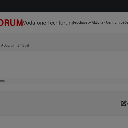
Vodafone Techforum
Procházet
Aktivita
Centrum péč
 ADSL vs. Karneval
net