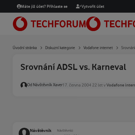
Přejít na obsah
Máte již účet? Přihlaste se
Vytvořit účet
Úvodní stránka
Diskuzní kategorie
Vodafone internet
Srovnání
Srovnání ADSL vs. Karneval
Od
Návštěvník Xaver
Vodafone inter
17. června 2004
22 let
v
Návštěvník
Návštěvníci