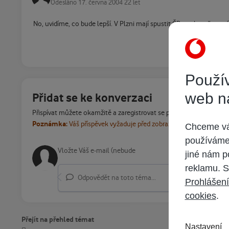
Odesláno
17. června 2004
22 let
No, uvidíme, co bude lepší. V Plzni mají spustit ČRa unbundlovan
Použív
web n
Přidat se ke konverzaci
Přispívat můžete okamžitě a zaregistrovat se později. Pokud máte
Poznámka:
Váš příspěvek vyžaduje před zobrazením schválení m
Chceme vám
používáme 
jiné nám p
reklamu. S
Odpovědět na toto téma...
Prohlášení
cookies
.
Přejít na přehled témat
Nastavení