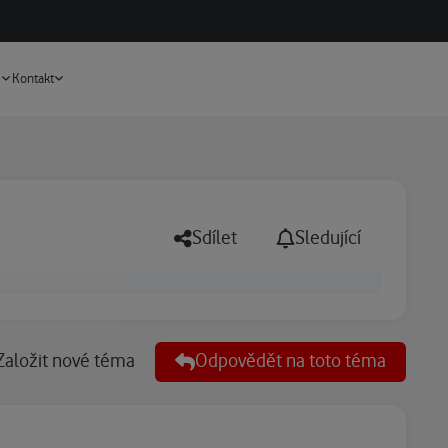
Vyhledávání
e
Kontakt
Sdílet
Sledující
Založit nové téma
Odpovědět na toto téma