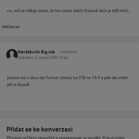
no, mě se někdy stane, že ten obraz skáče (hlavně dole ja běží info)...
Citovat
Návštěvník Big.rob
Návštěvníci
Odesláno
2. srpna 2008
18 let
presne tak a zkus dat format obrazu na STB na 16:9 a pak dej vedet
jak si dopadl .
Přidat se ke konverzaci
Přispívat můžete okamžitě a zaregistrovat se později. Pokud máte