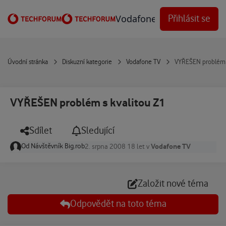
Přejít na obsah
Vodafone Techforum
Přihlásit se
Úvodní stránka
Diskuzní kategorie
Vodafone TV
VYŘEŠEN problém s
VYŘEŠEN problém s kvalitou Z1
Sdílet
Sledující
Od
Návštěvník Big.rob
Vodafone TV
2. srpna 2008
18 let
v
Založit nové téma
Odpovědět na toto téma