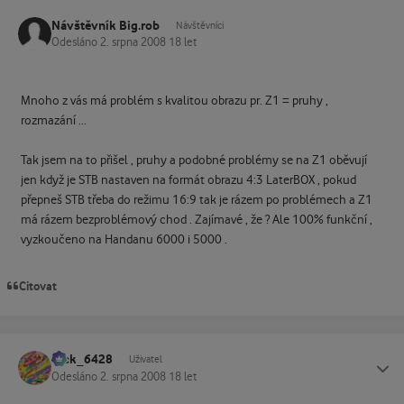
Návštěvník Big.rob
Návštěvníci
Odesláno
2. srpna 2008
18 let
Mnoho z vás má problém s kvalitou obrazu pr. Z1 = pruhy ,
rozmazání ...
Tak jsem na to přišel , pruhy a podobné problémy se na Z1 oběvují
jen když je STB nastaven na formát obrazu 4:3 LaterBOX , pokud
přepneš STB třeba do režimu 16:9 tak je rázem po problémech a Z1
má rázem bezproblémový chod . Zajímavé , že ? Ale 100% funkční ,
vyzkoučeno na Handanu 6000 i 5000 .
Citovat
Jack_6428
Status
Uživatel
Odesláno
2. srpna 2008
18 let