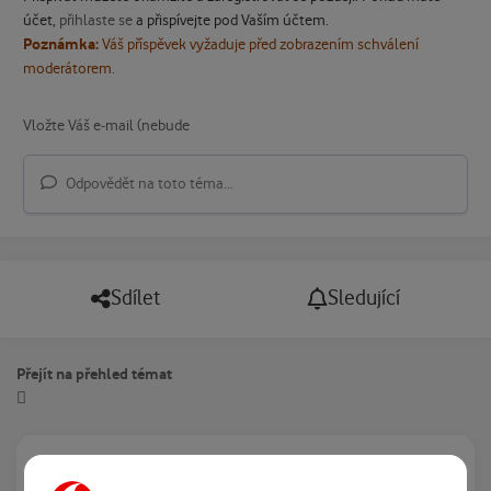
účet,
přihlaste se
a přispívejte pod Vaším účtem.
Poznámka:
Váš příspěvek vyžaduje před zobrazením schválení
moderátorem.
Odpovědět na toto téma...
Sdílet
Sledující
Přejít na přehled témat
Právě prohlíží tuto stránku
0