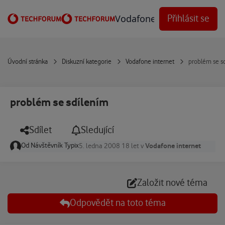
Přejít na obsah
Vodafone Techforum
Přihlásit se
Úvodní stránka
Diskuzní kategorie
Vodafone internet
problém se s
problém se sdílením
Sdílet
Sledující
Od
Návštěvník Typix
Vodafone internet
5. ledna 2008
18 let
v
Založit nové téma
Odpovědět na toto téma