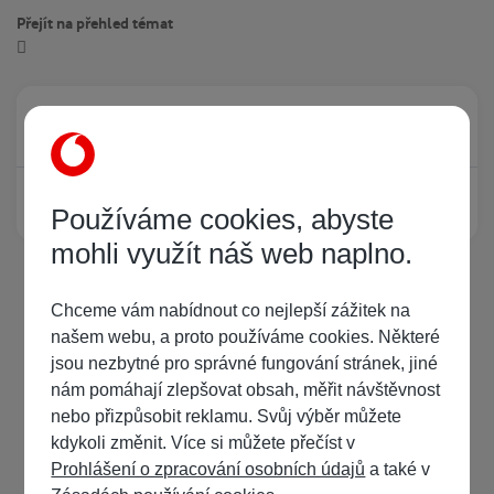
Přejít na přehled témat
Právě prohlíží tuto stránku
0
Žádný registrovaný uživatel si neprohlíží tuto stránku
Používáme cookies, abyste
mohli využít náš web naplno.
Chceme vám nabídnout co nejlepší zážitek na
našem webu, a proto používáme cookies. Některé
jsou nezbytné pro správné fungování stránek, jiné
nám pomáhají zlepšovat obsah, měřit návštěvnost
nebo přizpůsobit reklamu. Svůj výběr můžete
kdykoli změnit. Více si můžete přečíst v
Prohlášení o zpracování osobních údajů
a také v