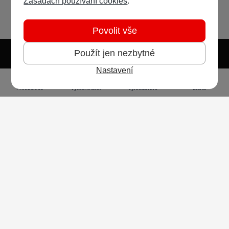
Zásadách používání cookies
.
Povolit vše
Použít jen nezbytné
Nastavení
Světlý režim
Tmavý režim
Předvolba systému
Jazyk
RSS
Přihlásit se
Vytvořit účet
Vyhledávání
Menu
Ochrana osobních údajů
Cookies
Vodafone Czech Republic a.s.,
nám. Junkových 2808/2, 155 00 - Praha 5,
IČO 25788001, sp. zn. B 6064 vedená u Městského
soudu v Praze
Powered by
Invision Community