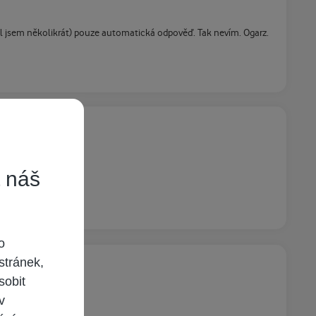
slal jsem několikrát) pouze automatická odpověď. Tak nevím. Ogarz.
t náš
o
stránek,
sobit
 v