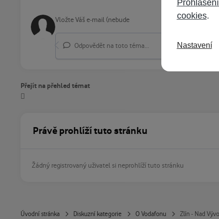
Prohlášení
cookies
.
Nastavení
Odpovědět na toto téma...
Přejít na přehled témat
Právě prohlíží tuto stránku
Žádný registrovaný uživatel si neprohlíží tuto stránku
Úvodní stránka
Diskuzní kategorie
O Vodafonu
Zlín - Nad Vý