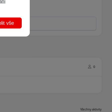
ání
lit vše
0
Všechny aktivity