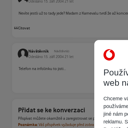
Odesláno
15. září 2004
21 let
Nevíte jestli už to tady jede? Madam z Karnevalu tvrdí že až konce
Citovat
Návštěvník
Návštěvníci
Odesláno
15. září 2004
21 let
Telefon na infolinku to jisti...
Použív
web n
Chceme vám
používáme 
Přidat se ke konverzaci
jiné nám p
Přispívat můžete okamžitě a zaregistrovat se později. Pokud máte
reklamu. S
Poznámka:
Váš příspěvek vyžaduje před zobrazením schválení m