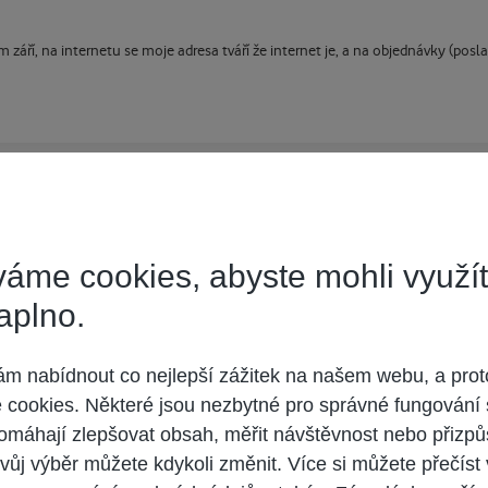
m září, na internetu se moje adresa tváří že internet je, a na objednávky (po
áme cookies, abyste mohli využí
aplno.
 nabídnout co nejlepší zážitek na našem webu, a prot
cookies. Některé jsou nezbytné pro správné fungování 
omáhají zlepšovat obsah, měřit návštěvnost nebo přizpů
 účet,
přihlaste se
a přispívejte pod Vaším účtem.
vůj výběr můžete kdykoli změnit. Více si můžete přečíst
oderátorem.