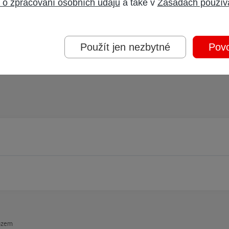
 o zpracování osobních údajů
a také v
Zásadách použív
Použít jen nezbytné
Povo
vozem