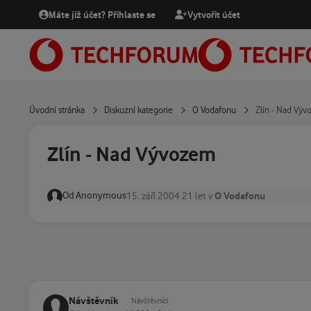
Přejít na obsah
Máte již účet? Přihlaste se
Vytvořit účet
Úvodní stránka
Diskuzní kategorie
O Vodafonu
Zlín - Nad Vý
Zlín - Nad Vývozem
Od
Anonymous
O Vodafonu
15. září 2004
21 let
v
Návštěvník
Návštěvníci