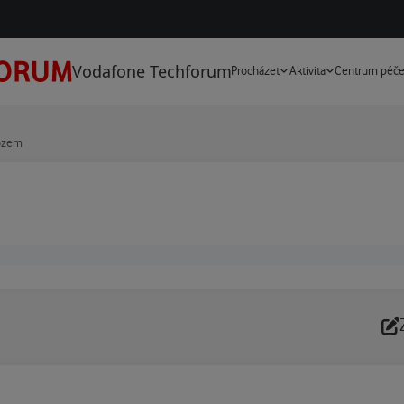
Vodafone Techforum
Procházet
Aktivita
Centrum péč
vozem